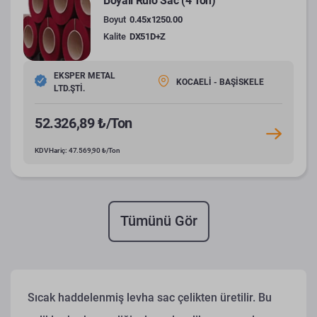
Boyalı Rulo Sac (4 Ton)
Boyut
0.45x1250.00
Kalite
DX51D+Z
EKSPER METAL
KOCAELİ - BAŞİSKELE
LTD.ŞTİ.
52.326,89 ₺/Ton
KDV Hariç: 47.569,90 ₺/Ton
Tümünü Gör
Sıcak haddelenmiş levha sac çelikten üretilir. Bu