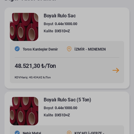
Boyalı Rulo Sac
Boyut
0.44x1000.00
Kalite
DX51D+Z
Toros Kardeşler Demir
İZMİR - MENEMEN
48.521,30 ₺/Ton
KDV Hariç: 40.434,42 ₺/Ton
Boyalı Rulo Sac (5 Ton)
Boyut
0.44x1000.00
Kalite
DX51D+Z
Nehir Metal
KOCAELİ-GEBZE -