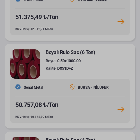
51.375,49 ₺/Ton
KDV Hariç: 42.812,91 ₺/Ton
Boyalı Rulo Sac (6 Ton)
Boyut
0.50x1000.00
Kalite
DX51D+Z
Senal Metal
BURSA - NİLÜFER
50.757,08 ₺/Ton
KDV Hariç: 46.142,80 ₺/Ton