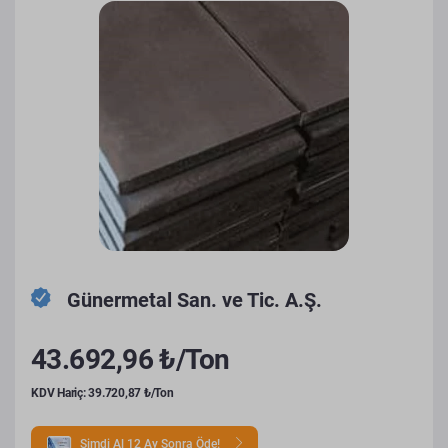
Günermetal San. ve Tic. A.Ş.
43.692,96 ₺/Ton
KDV Hariç: 39.720,87 ₺/Ton
Şimdi Al 12 Ay Sonra Öde!