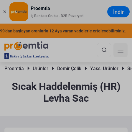
Proemtia
İndir
İş Bankası Grubu - B2B Pazaryeri
an başlayan oranlarla 12 Aya varan vadelerle erteleyebilirsiniz.
ŞIMD
Proemtia 
Ürünler 
Demir Çelik 
Yassı Ürünler 
Sı
Sıcak Haddelenmiş (HR)
Levha Sac