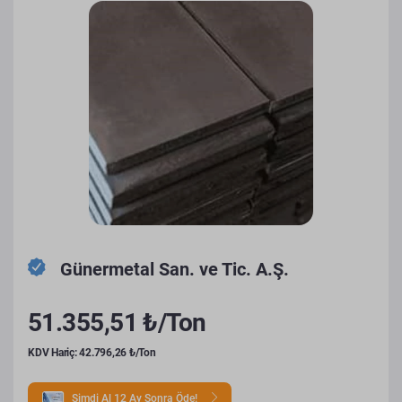
Günermetal San. ve Tic. A.Ş.
51.355,51 ₺/Ton
KDV Hariç: 42.796,26 ₺/Ton
Şimdi Al 12 Ay Sonra Öde!