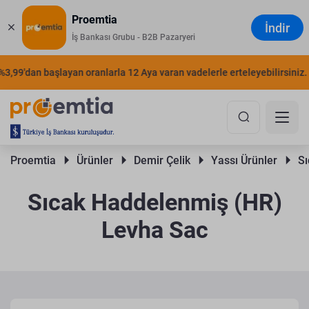
Proemtia
İndir
İş Bankası Grubu - B2B Pazaryeri
9'dan başlayan oranlarla 12 Aya varan vadelerle erteleyebilirsiniz.
Ş
Proemtia 
Ürünler 
Demir Çelik 
Yassı Ürünler 
Sı
Sıcak Haddelenmiş (HR)
Levha Sac