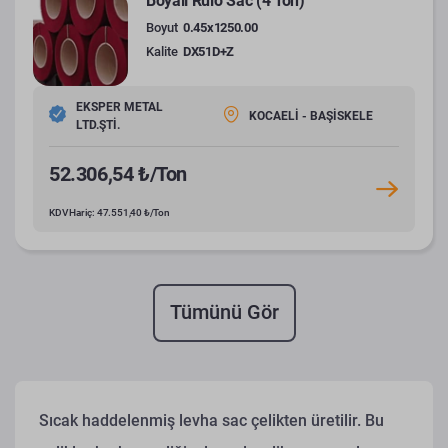
Boyalı Rulo Sac (4 Ton)
Boyut
0.45x1250.00
Kalite
DX51D+Z
EKSPER METAL
KOCAELİ - BAŞİSKELE
LTD.ŞTİ.
52.306,54 ₺/Ton
KDV Hariç: 47.551,40 ₺/Ton
Tümünü Gör
Sıcak haddelenmiş levha sac çelikten üretilir. Bu