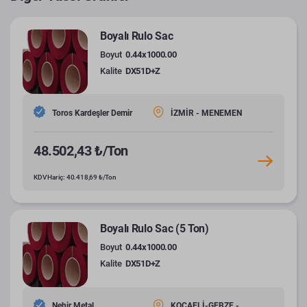
Boyalı Rulo Sac
Boyut
0.44x1000.00
Kalite
DX51D+Z
Toros Kardeşler Demir
İZMİR - MENEMEN
48.502,43 ₺/Ton
KDV Hariç: 40.418,69 ₺/Ton
Boyalı Rulo Sac (5 Ton)
Boyut
0.44x1000.00
Kalite
DX51D+Z
Nehir Metal
KOCAELİ-GEBZE -