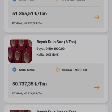
51.355,51 ₺/Ton
KDV Hariç: 42.796,26 ₺/Ton
Boyalı Rulo Sac (6 Ton)
Boyut
0.50x1000.00
Kalite
DX51D+Z
Senal Metal
BURSA - NİLÜFER
50.737,35 ₺/Ton
KDV Hariç: 46.124,86 ₺/Ton