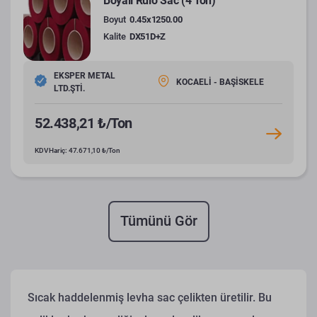
Boyalı Rulo Sac (4 Ton)
Boyut
0.45x1250.00
Kalite
DX51D+Z
EKSPER METAL
KOCAELİ - BAŞİSKELE
LTD.ŞTİ.
52.438,21 ₺/Ton
KDV Hariç: 47.671,10 ₺/Ton
Tümünü Gör
Sıcak haddelenmiş levha sac çelikten üretilir. Bu