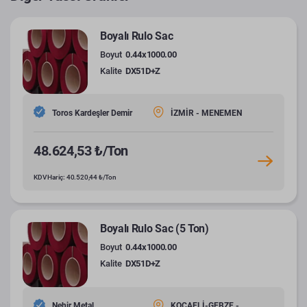
Boyalı Rulo Sac
Boyut
0.44x1000.00
Kalite
DX51D+Z
Toros Kardeşler Demir
İZMİR - MENEMEN
48.624,53 ₺/Ton
KDV Hariç: 40.520,44 ₺/Ton
Boyalı Rulo Sac (5 Ton)
Boyut
0.44x1000.00
Kalite
DX51D+Z
Nehir Metal
KOCAELİ-GEBZE -