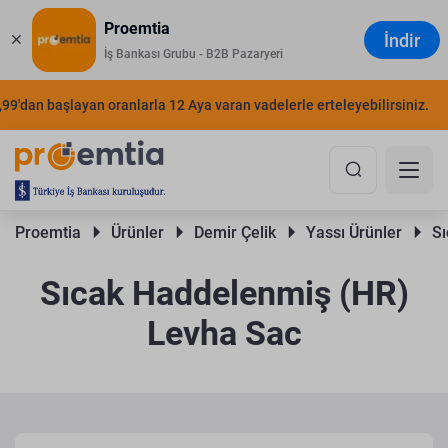
Proemtia
İndir
İş Bankası Grubu - B2B Pazaryeri
an başlayan oranlarla 12 Aya varan vadelerle erteleyebilirsiniz.
ŞIMD
Proemtia 
Ürünler 
Demir Çelik 
Yassı Ürünler 
Sı
Sıcak Haddelenmiş (HR)
Levha Sac