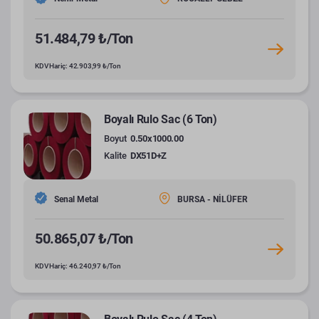
51.484,79 ₺/Ton
KDV Hariç: 42.903,99 ₺/Ton
Boyalı Rulo Sac (6 Ton)
Boyut
0.50x1000.00
Kalite
DX51D+Z
Senal Metal
BURSA - NİLÜFER
50.865,07 ₺/Ton
KDV Hariç: 46.240,97 ₺/Ton