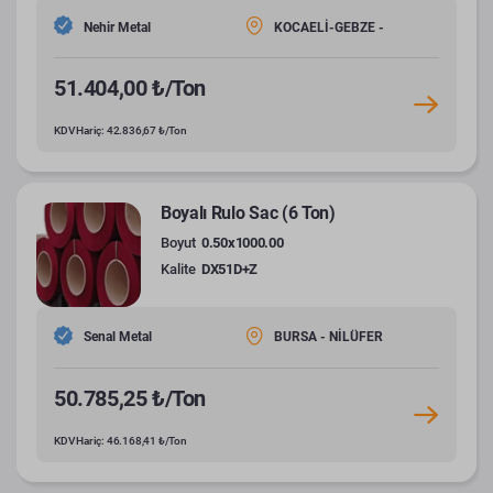
Nehir Metal
KOCAELİ-GEBZE -
51.404,00 ₺/Ton
KDV Hariç: 42.836,67 ₺/Ton
Boyalı Rulo Sac (6 Ton)
Boyut
0.50x1000.00
Kalite
DX51D+Z
Senal Metal
BURSA - NİLÜFER
50.785,25 ₺/Ton
KDV Hariç: 46.168,41 ₺/Ton