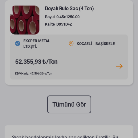
Boyalı Rulo Sac (4 Ton)
Boyut
0.45x1250.00
Kalite
DX51D+Z
EKSPER METAL
KOCAELİ - BAŞİSKELE
LTD.ŞTİ.
52.355,93 ₺/Ton
KDV Hariç: 47.596,30 ₺/Ton
Tümünü Gör
Sıcak haddelenmiş levha sac çelikten üretilir. Bu