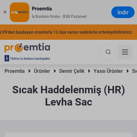
Proemtia
İndir
İş Bankası Grubu - B2B Pazaryeri
'dan başlayan oranlarla 12 Aya varan vadelerle erteleyebilirsiniz.
ŞI
Proemtia 
Ürünler 
Demir Çelik 
Yassı Ürünler 
Sı
Sıcak Haddelenmiş (HR)
Levha Sac