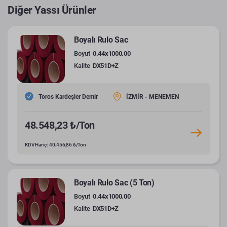
Diğer Yassı Ürünler
Boyalı Rulo Sac
Boyut
0.44x1000.00
Kalite
DX51D+Z
Toros Kardeşler Demir
İZMİR - MENEMEN
48.548,23 ₺/Ton
KDV Hariç: 40.456,86 ₺/Ton
Boyalı Rulo Sac (5 Ton)
Boyut
0.44x1000.00
Kalite
DX51D+Z