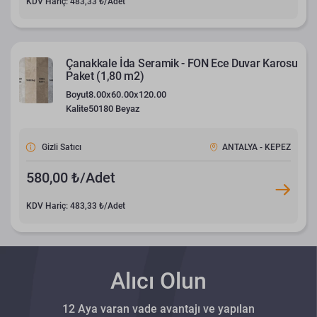
KDV Hariç: 483,33 ₺/Adet
Çanakkale İda Seramik - FON Ece Duvar Karosu
Paket (1,80 m2)
Boyut
8.00x60.00x120.00
Kalite
50180 Beyaz
Gizli Satıcı
ANTALYA - KEPEZ
580,00 ₺/Adet
KDV Hariç: 483,33 ₺/Adet
Alıcı Olun
12 Aya varan vade avantajı ve yapılan