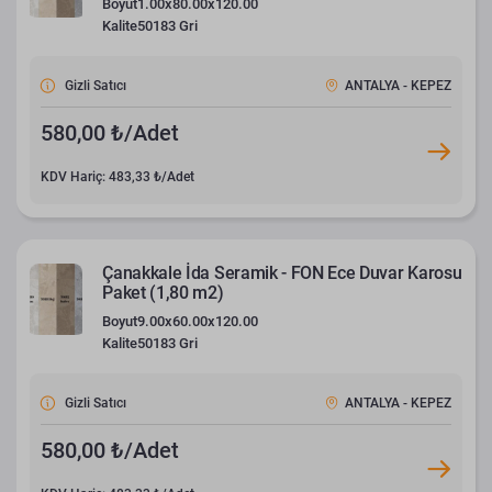
Boyut
1.00x80.00x120.00
Kalite
50183 Gri
Gizli Satıcı
ANTALYA - KEPEZ
580,00 ₺/Adet
KDV Hariç: 483,33 ₺/Adet
Çanakkale İda Seramik - FON Ece Duvar Karosu
Paket (1,80 m2)
Boyut
9.00x60.00x120.00
Kalite
50183 Gri
Gizli Satıcı
ANTALYA - KEPEZ
580,00 ₺/Adet