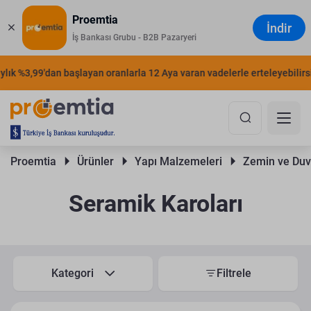
Proemtia
İndir
İş Bankası Grubu - B2B Pazaryeri
ık %3,99'dan başlayan oranlarla 12 Aya varan vadelerle erteleyebilirsin
Proemtia 
Ürünler 
Yapı Malzemeleri 
Zemin ve Duv
Seramik Karoları
Kategori
Filtrele