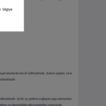
al alanlarda tercih edilmektedir. Askeri yapılar, zirai
anılmaktadır.
ilmektedir. İyi bir ısı yalıtımı sağlayan yapı elemanları
tımı ve dayanıklılığı gibi avantajları sayesinde