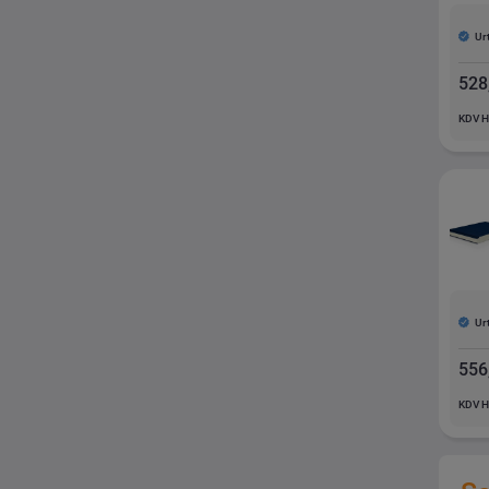
Ur
528
KDV H
Ur
556
KDV H