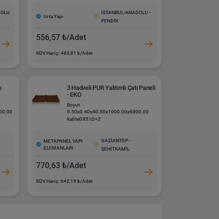
DOLU
İSTANBUL-ANADOLU -
Urta Yapı
PENDİK
556,57 ₺/Adet
KDV Hariç: 463,81 ₺/Adet
ı
3 Hadveli PUR Yalıtımlı Çatı Paneli
- EKO
Boyut
00.00
0.50x0.40x40.00x1000.00x6000.00
Kalite
DX51D+Z
GAZİANTEP -
METAPANEL YAPI
ELEMANLARI
ŞEHİTKAMİL
770,63 ₺/Adet
KDV Hariç: 642,19 ₺/Adet