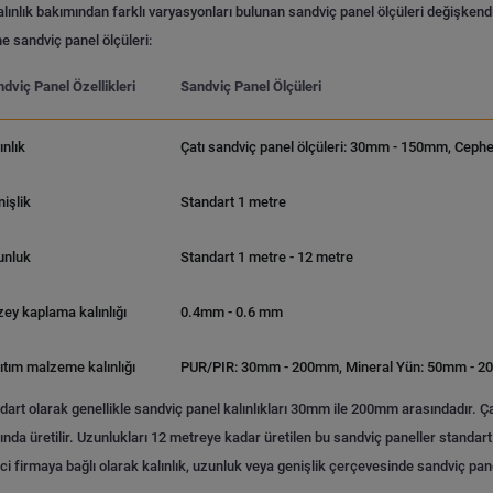
alınlık bakımından farklı varyasyonları bulunan sandviç panel ölçüleri değişkendir
e sandviç panel ölçüleri:
dviç Panel Özellikleri
Sandviç Panel Ölçüleri
ınlık
Çatı sandviç panel ölçüleri: 30mm - 150mm, Ceph
işlik
Standart 1 metre
unluk
Standart 1 metre - 12 metre
ey kaplama kalınlığı
0.4mm - 0.6 mm
ıtım malzeme kalınlığı
PUR/PIR: 30mm - 200mm, Mineral Yün: 50mm - 20
dart olarak genellikle sandviç panel kalınlıkları 30mm ile 200mm arasındadır. Ça
ında üretilir. Uzunlukları 12 metreye kadar üretilen bu sandviç paneller standa
ici firmaya bağlı olarak kalınlık, uzunluk veya genişlik çerçevesinde sandviç pane