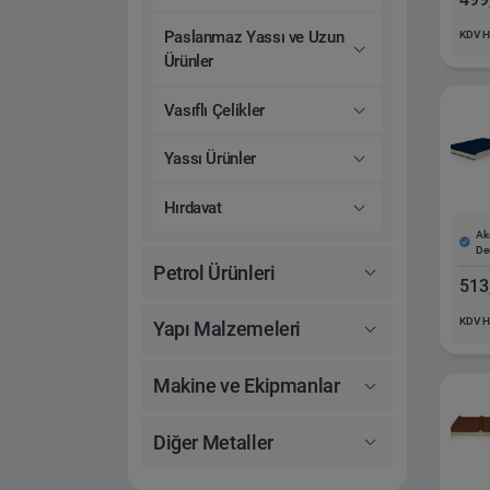
Paslanmaz Yassı ve Uzun
KDV H
Ürünler
Vasıflı Çelikler
Yassı Ürünler
Hırdavat
Ak
De
Petrol Ürünleri
513
KDV H
Yapı Malzemeleri
Makine ve Ekipmanlar
Diğer Metaller