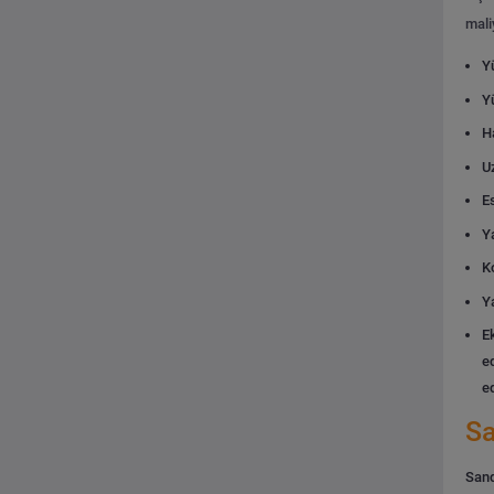
mali
Y
Y
Ha
U
Es
Ya
K
Y
E
ed
e
Sa
Sand