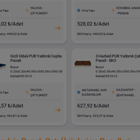
YALOVA -
İSTANBUL-ANA
ta Yapı
Urta Yapı
ÇİFTLİKKÖY
- PENDİK
,02 ₺/Adet
528,02 ₺/Adet
ariç: 440,02 ₺/Adet
KDV Hariç: 440,02 ₺/Adet
Gizli Vidalı PUR Yalıtımlı Cephe
3 Hadveli PUR Yalıtımlı Çat
Paneli
Paneli - EKO
Boyut
Boyut
0.25x0.20x40.00x1000.00x1000.00
0.30x0.30x40.00x1000.00x10
Kalite
DX51D+Z
Kalite
DX51D+Z
YALOVA -
GAZİANTEP -
METAPANEL YAPI
ta Yapı
ELEMANLARI
ÇİFTLİKKÖY
ŞEHİTKAMİL
,57 ₺/Adet
627,92 ₺/Adet
ariç: 463,81 ₺/Adet
KDV Hariç: 523,27 ₺/Adet