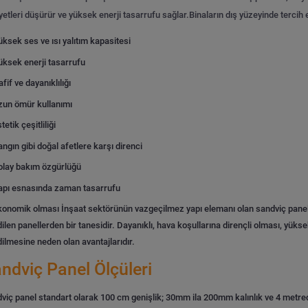
yetleri düşürür ve yüksek enerji tasarrufu sağlar.Binaların dış yüzeyinde tercih e
üksek ses ve ısı yalıtım kapasitesi
üksek enerji tasarrufu
fif ve dayanıklılığı
zun ömür kullanımı
tetik çeşitliliği
ngın gibi doğal afetlere karşı direnci
olay bakım özgürlüğü
apı esnasında zaman tasarrufu
konomik olması
İnşaat sektörünün vazgeçilmez yapı elemanı olan sandviç panell
ilen panellerden bir tanesidir. Dayanıklı, hava koşullarına dirençli olması, yükse
dilmesine neden olan avantajlarıdır.
ndviç Panel Ölçüleri
viç panel standart olarak 100 cm genişlik; 30mm ila 200mm kalınlık ve 4 metre