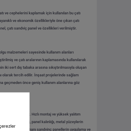
atı ve cephelerini kaplamak için kullanılan bu çatı
ayanıklı ve ekonomik özellikleriyle öne çıkan çatı
, çatı sandviç panel ve özellikleri verilmiştir.
 dolgu malzemeleri sayesinde kullanım alanları
tirilmiş ve çatı aralarının kaplamasında kullanılarak
n iki sert dış tabaka arasına sıkıştırılmasıyla oluşan
 olarak tercih edilir. İnşaat projelerinde sağlam
rına geçmeden önce geniş kullanım alanlarına göz
lanlarına sahiptir. Hızlı montaj ve yüksek yalıtım
Taşıma kapasitesi, panel kalınlığı, metal yüzeylerin
Cephe ve çatı elemanı sandvinç panellerin uygulama ve