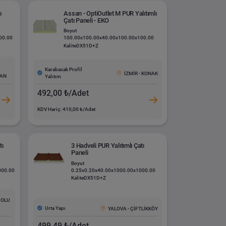
ı
Assan - OptiOutlet M PUR Yalıtımlı
Çatı Paneli - EKO
Boyut
00.00
100.00x100.00x40.00x100.00x100.00
Kalite
DX51D+Z
Karabacak Profil
İZMİR - KONAK
AN
Yalıtım
492,00 ₺/Adet
KDV Hariç: 410,00 ₺/Adet
tı
3 Hadveli PUR Yalıtımlı Çatı
Paneli
Boyut
000.00
0.25x0.20x40.00x1000.00x1000.00
Kalite
DX51D+Z
DOLU
Urta Yapı
YALOVA - ÇİFTLİKKÖY
499,49 ₺/Adet