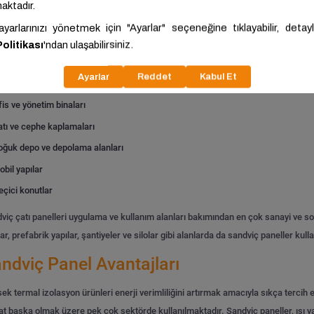
anım alanları:
ndüstriyel binalar
cari yapılar
arım ve hayvancılık yapıları
fis ve yönetim binaları
atı ve cephe kaplamaları
oğuk depo ve depolama alanları
obil yapılar
eçici konutlar
viç çatı panelleri uygulama ve kullanım alanları bakımından en çok sanayi ve sosy
lar, prefabrik yapılar, şantiyeler ve silolar gibi alanlarda da sandviç paneller kull
ndviç Panel Avantajları
ek termal izolasyon ürünleri enerji verimliliğini artırmak amacıyla sıkça tercih ed
at başka olmak üzere pek çok sektörde kullanılmaktadır. Sandviç paneller, ısı yalı