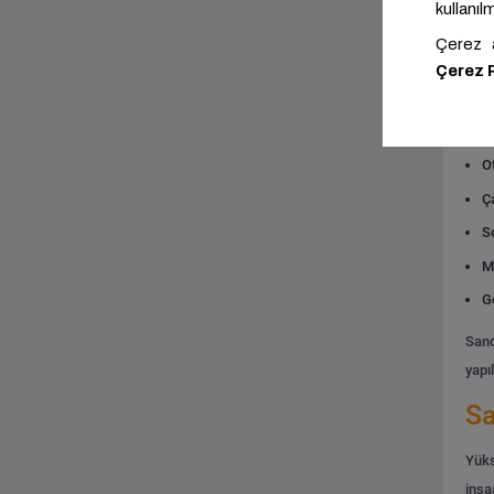
kull
E
Ti
T
O
Ç
S
M
G
Sand
yapı
Sa
Yüks
inşa