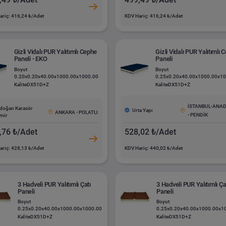
ariç: 416,24 ₺/Adet
KDV Hariç: 416,24 ₺/Adet
Gizli Vidalı PUR Yalıtımlı Cephe
Gizli Vidalı PUR Yalıtımlı 
Paneli - EKO
Paneli
Boyut
Boyut
0.20x0.20x40.00x1000.00x1000.00
0.25x0.20x40.00x1000.00x1
Kalite
DX51D+Z
Kalite
DX51D+Z
İSTANBUL-ANA
doğan Karasör
Urta Yapı
ANKARA - POLATLI
- PENDİK
mir
,76 ₺/Adet
528,02 ₺/Adet
ariç: 428,13 ₺/Adet
KDV Hariç: 440,02 ₺/Adet
3 Hadveli PUR Yalıtımlı Çatı
3 Hadveli PUR Yalıtımlı Ça
Paneli
Paneli
Boyut
Boyut
0.25x0.20x40.00x1000.00x1000.00
0.25x0.20x40.00x1000.00x1
Kalite
DX51D+Z
Kalite
DX51D+Z