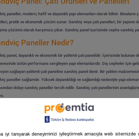
ndviç Panel: Çatı Ürünleri ve Panelleri
viç paneller, modern; hafif ve dayanıklı yapı elemanları olarak bilinir. Binaların ç
lleri, pratik ve ekonomik çözüm sunar. Sandviç veya çatı panelleri, bir yapının d
ama çözümü olarak karşımıza çıkar.
Sandviç panel içerisinde cephe sandviç panel
ndviç Paneller Nedir?
viç panel, dayanıklı ve ekonomik bir yalıtımlı çatı panelidir. İçerisinde bulunan
evesinde üstün performans sergileyen yapı elemanlarıdır. Dış cepheler için geliş
asyon sağlayan yalıtımlı çatı paneline sandviç panel denir.
Bir yalıtım malzemesini
viç paneller sağlamdır. Yüksek dayanıklılığı ve sağlamlığı nedeniyle yapı elemanı
sından dolayı sandviç paneller tercih edilir.
Sandviç çatı panellerinin avantajla
ım.
ndviç Panel Kullanım Alanları
viç paneller, yapıların çatı; cephe, iç bölme ve soğuk hava depolarında kullanım a
liklerinden dolayı sandviç çatı panelleri neredeyse tüm sektörlerde tercih edilir. 
u ve panel dolgu malzemesi, sandviç panellerin kullanım alanlarına karar verir.