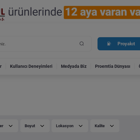
Proyakıt
r
Kullanıcı Deneyimleri
Medyada Biz
Proemtia Dünyası
er
Boyut
Lokasyon
Kalite