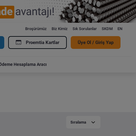
Broşürümüz
Biz Kimiz
Sık Sorulanlar
SKDM
EN
Proemtia Kartlar
Üye Ol / Giriş Yap
Ödeme Hesaplama Aracı
Sıralama