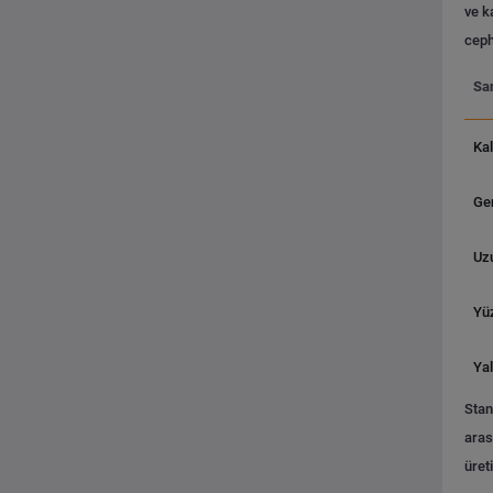
ve k
ceph
San
Kal
Gen
Uz
Yüz
Yal
Stan
aras
üret