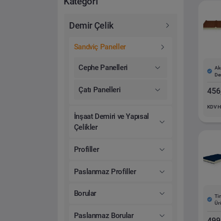
Kategori
Demir Çelik
Sandviç Paneller
Cephe Panelleri
Ak
De
Çatı Panelleri
456
KDV H
İnşaat Demiri ve Yapısal
Çelikler
Profiller
Paslanmaz Profiller
Borular
Ti
Ür
Paslanmaz Borular
499