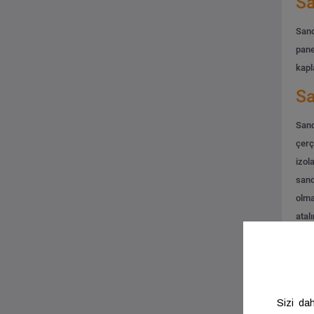
Sa
Sand
pane
kapl
Sa
Sand
çerç
izol
sand
olma
atal
Sa
Sand
özel
form