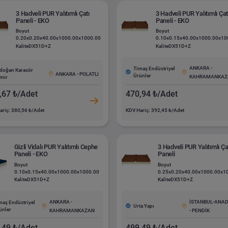
3 Hadveli PUR Yalıtımlı Çatı
3 Hadveli PUR Yalıtımlı Çat
Paneli - EKO
Paneli - EKO
Boyut
Boyut
0.20x0.20x40.00x1000.00x1000.00
0.10x0.15x40.00x1000.00x10
Kalite
DX51D+Z
Kalite
DX51D+Z
ANKARA -
Timaş Endüstriyel
doğan Karasör
ANKARA - POLATLI
Ürünler
KAHRAMANKAZ
mir
,67 ₺/Adet
470,94 ₺/Adet
ariç: 380,56 ₺/Adet
KDV Hariç: 392,45 ₺/Adet
Gizli Vidalı PUR Yalıtımlı Cephe
3 Hadveli PUR Yalıtımlı Ça
Paneli - EKO
Paneli
Boyut
Boyut
0.10x0.15x40.00x1000.00x1000.00
0.25x0.20x40.00x1000.00x1
Kalite
DX51D+Z
Kalite
DX51D+Z
ANKARA -
İSTANBUL-ANA
maş Endüstriyel
Urta Yapı
ünler
KAHRAMANKAZAN
- PENDİK
,49 ₺/Adet
499,49 ₺/Adet