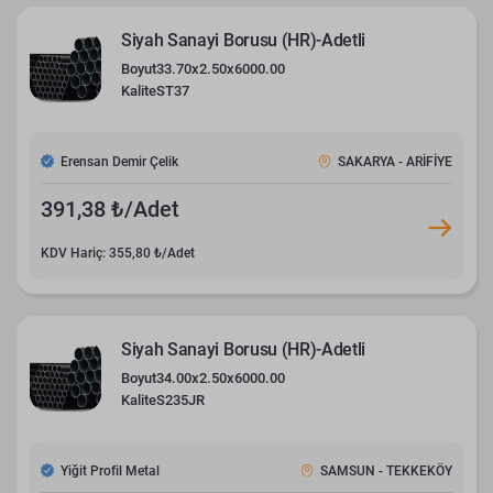
Siyah Sanayi Borusu (HR)-Adetli
Boyut
33.70x2.50x6000.00
Kalite
ST37
Erensan Demir Çelik
SAKARYA - ARİFİYE
391,38 ₺/Adet
KDV Hariç: 355,80 ₺/Adet
Siyah Sanayi Borusu (HR)-Adetli
Boyut
34.00x2.50x6000.00
Kalite
S235JR
Yiğit Profil Metal
SAMSUN - TEKKEKÖY