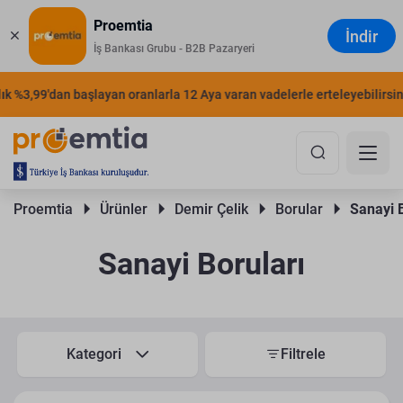
Proemtia
İndir
İş Bankası Grubu - B2B Pazaryeri
 %3,99'dan başlayan oranlarla 12 Aya varan vadelerle erteleyebilirsiniz.
Proemtia 
Ürünler 
Demir Çelik 
Borular 
Sanayi B
Sanayi Boruları
Kategori
Filtrele