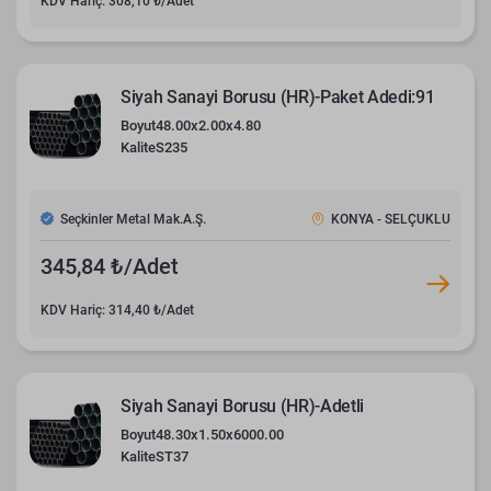
KDV Hariç: 308,10 ₺/Adet
Siyah Sanayi Borusu (HR)-Paket Adedi:91
Boyut
48.00x2.00x4.80
Kalite
S235
Seçkinler Metal Mak.A.Ş.
KONYA - SELÇUKLU
345,84 ₺/Adet
KDV Hariç: 314,40 ₺/Adet
Siyah Sanayi Borusu (HR)-Adetli
Boyut
48.30x1.50x6000.00
Kalite
ST37