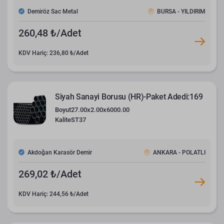
Demiröz Sac Metal
BURSA - YILDIRIM
260,48 ₺/Adet
KDV Hariç: 236,80 ₺/Adet
Siyah Sanayi Borusu (HR)-Paket Adedi:169
Boyut
27.00x2.00x6000.00
Kalite
ST37
Akdoğan Karasör Demir
ANKARA - POLATLI
269,02 ₺/Adet
KDV Hariç: 244,56 ₺/Adet