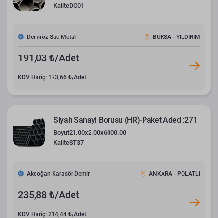
Kalite
DC01
Demiröz Sac Metal
BURSA - YILDIRIM
191,03 ₺/Adet
KDV Hariç: 173,66 ₺/Adet
Siyah Sanayi Borusu (HR)-Paket Adedi:271
Boyut
21.00x2.00x6000.00
Kalite
ST37
Akdoğan Karasör Demir
ANKARA - POLATLI
235,88 ₺/Adet
KDV Hariç: 214,44 ₺/Adet