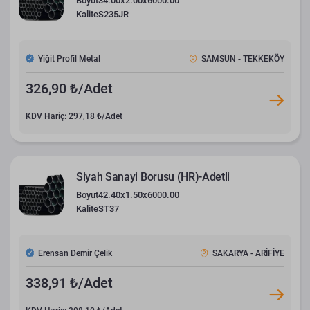
Boyut
34.00x2.00x6000.00
Kalite
S235JR
Yiğit Profil Metal
SAMSUN - TEKKEKÖY
326,90 ₺/Adet
KDV Hariç: 297,18 ₺/Adet
Siyah Sanayi Borusu (HR)-Adetli
Boyut
42.40x1.50x6000.00
Kalite
ST37
Erensan Demir Çelik
SAKARYA - ARİFİYE
338,91 ₺/Adet