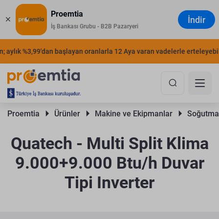
Proemtia
İndir
İş Bankası Grubu - B2B Pazaryeri
 aylık %3,99'dan başlayan oranlarla 12 Aya varan vadelerle erteleyebilir
Proemtia 
Ürünler 
Makine ve Ekipmanlar 
Soğutma 
Quatech - Multi Split Klima
9.000+9.000 Btu/h Duvar
Tipi Inverter