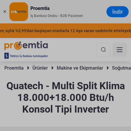
Proemtia
İndir
İş Bankası Grubu - B2B Pazaryeri
; aylık %3,99'dan başlayan oranlarla 12 Aya varan vadelerle erteleyebili
Proemtia 
Ürünler 
Makine ve Ekipmanlar 
Soğutma 
Quatech - Multi Split Klima
18.000+18.000 Btu/h
Konsol Tipi Inverter