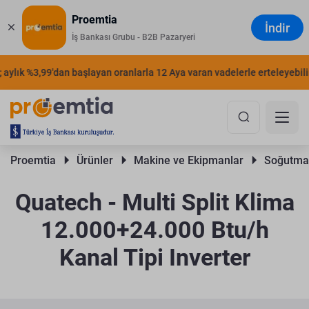
Proemtia
İndir
İş Bankası Grubu - B2B Pazaryeri
ylık %3,99'dan başlayan oranlarla 12 Aya varan vadelerle erteleyebilirs
Proemtia 
Ürünler 
Makine ve Ekipmanlar 
Soğutma 
Quatech - Multi Split Klima
12.000+24.000 Btu/h
Kanal Tipi Inverter