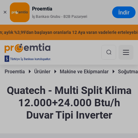
Proemtia
İndir
İş Bankası Grubu - B2B Pazaryeri
 aylık %3,99'dan başlayan oranlarla 12 Aya varan vadelerle erteleyebilir
Proemtia 
Ürünler 
Makine ve Ekipmanlar 
Soğutma 
Quatech - Multi Split Klima
12.000+24.000 Btu/h
Duvar Tipi Inverter