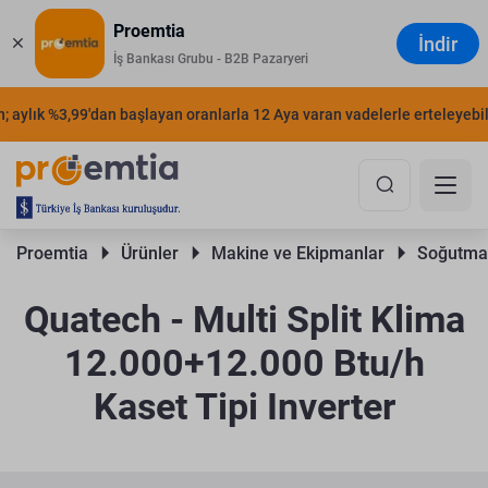
Proemtia
İndir
İş Bankası Grubu - B2B Pazaryeri
aylık %3,99'dan başlayan oranlarla 12 Aya varan vadelerle erteleyebilir
Proemtia 
Ürünler 
Makine ve Ekipmanlar 
Soğutma 
Quatech - Multi Split Klima
12.000+12.000 Btu/h
Kaset Tipi Inverter