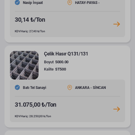
Nasip İnşaat
HATAY-PAYAS -
30,14 ₺/Ton
KDV Hariç: 27,40 ₺/Ton
Çelik Hasır Q131/131
Boyut
5000.00
Kalite
ST500
Batı Tel Sanayi
ANKARA - SİNCAN
31.075,00 ₺/Ton
KDV Hariç: 28.250,00 ₺/Ton