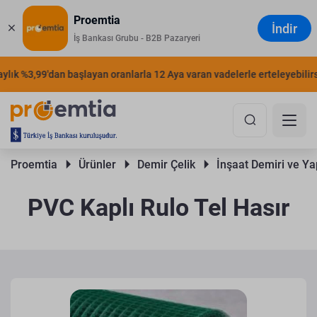
Proemtia
İndir
İş Bankası Grubu - B2B Pazaryeri
ık %3,99'dan başlayan oranlarla 12 Aya varan vadelerle erteleyebilirsini
Proemtia 
Ürünler 
Demir Çelik 
İnşaat Demiri ve Yap
PVC Kaplı Rulo Tel Hasır