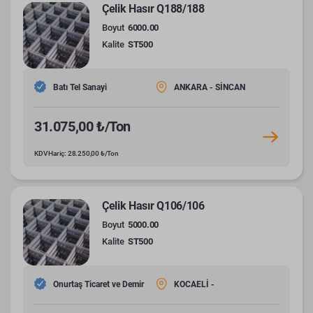
Çelik Hasır Q188/188
Boyut
6000.00
Kalite
ST500
Batı Tel Sanayi
ANKARA - SİNCAN
31.075,00 ₺/Ton
KDV Hariç: 28.250,00 ₺/Ton
Çelik Hasır Q106/106
Boyut
5000.00
Kalite
ST500
Onurtaş Ticaret ve Demir
KOCAELİ -