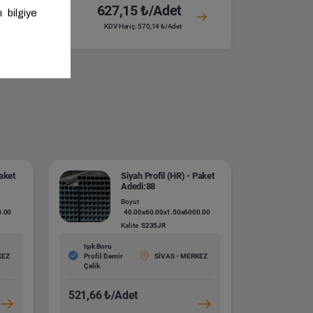
627,15 ₺/Adet
KDV Hariç: 570,14 ₺/Adet
Paket
Siyah Profil (HR) - Paket
Adedi:88
Boyut
0.00
40.00x60.00x1.50x6000.00
Kalite
S235JR
Işık Boru
KEZ
Profil Demir
SİVAS - MERKEZ
Çelik
521,66 ₺/Adet