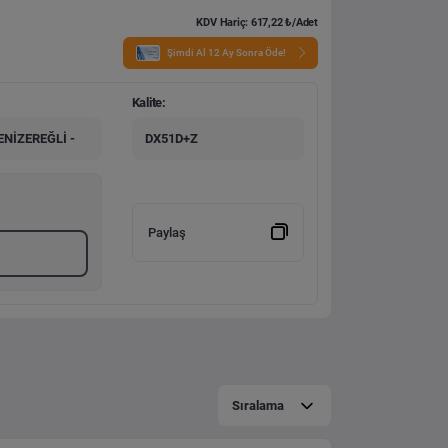
KDV Hariç: 617,22 ₺/Adet
Şimdi Al 12 Ay Sonra Öde!
Kalite:
NİZEREĞLİ -
DX51D+Z
Paylaş
Sıralama