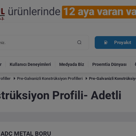
Proyakıt
r
Kullanıcı Deneyimleri
Medyada Biz
Proemtia Dünyası
ofiller
Pre-Galvanizli Konstrüksiyon Profilleri
Pre-Galvanizli Konstrüksiyo
trüksiyon Profili- Adetli
ADÇ METAL BORU