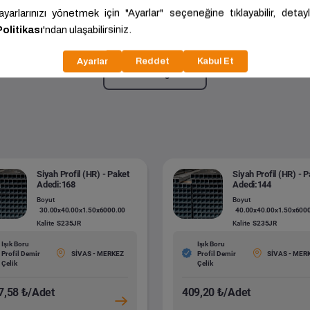
vanizli Konstrüksiyon Profili- Adetli
40.00x30.00x2.00x6000.00
Kalite:
DX51D+Z
Daha fazla göster
Siyah Profil (HR) - Paket
Siyah Profil (HR) - 
Adedi:168
Adedi:144
Boyut
Boyut
30.00x40.00x1.50x6000.00
40.00x40.00x1.50x600
Kalite
S235JR
Kalite
S235JR
Işık Boru
Işık Boru
Profil Demir
SİVAS - MERKEZ
Profil Demir
SİVAS - MER
Çelik
Çelik
7,58 ₺/Adet
409,20 ₺/Adet