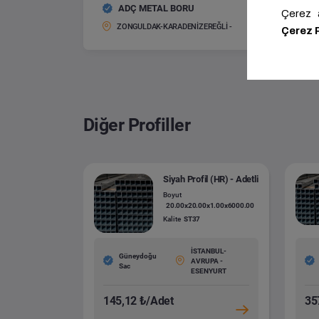
ADÇ METAL BORU
Pre-Gal
Boyut:
ZONGULDAK-KARADENİZEREĞLİ -
Diğer Profiller
Siyah Profil (HR) - Adetli
Boyut
20.00x20.00x1.00x6000.00
Kalite
ST37
İSTANBUL-
Güneydoğu
AVRUPA -
Sac
ESENYURT
145,12 ₺/Adet
35