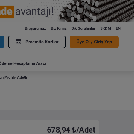
Broşürümüz
Biz Kimiz
Sık Sorulanlar
SKDM
EN
Proemtia Kartlar
Üye Ol / Giriş Yap
Ödeme Hesaplama Aracı
n Profili- Adetli
678,94 ₺/Adet