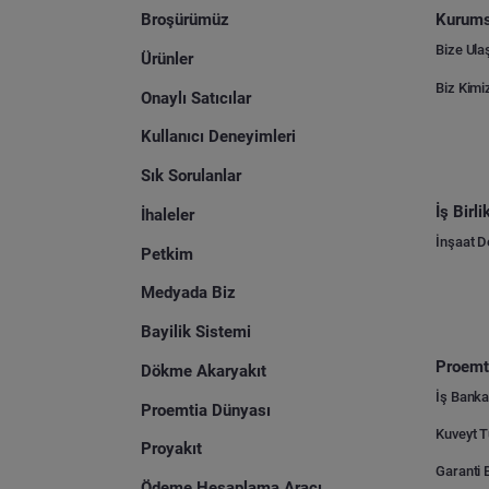
Broşürümüz
Kurums
Bize Ula
Ürünler
Biz Kimi
Onaylı Satıcılar
Kullanıcı Deneyimleri
Sık Sorulanlar
İş Birl
İhaleler
İnşaat 
Petkim
Medyada Biz
Bayilik Sistemi
Proemti
Dökme Akaryakıt
İş Banka
Proemtia Dünyası
Proyakıt
Ödeme Hesaplama Aracı