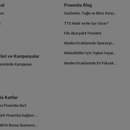
al
Proemtia Blog
şın
Gazbeton, Tuğla ve Bims Karşılaştırması: Hangisi Daha Avantajlı?
z
TTS Nedir ve Ne İşe Yarar?
Filo Akaryakıt Yönetimi
Maden Ocaklarında Operasyonel Verimlilik Nasıl Arttırılır?
Müteahhitler İçin Toptan İnşaat Malzemesi Satın Alma Rehberi
ikleri ve Kampanyalar
Maden Ocaklarında En Yüksek Gider Kalemleri Nelerdir?
Demirinde Kampanya
a Kartlar
sı Proemtia Kart
Kuveyt Türk Proemtia Sağlam Bayi Kart
Garanti BBVA Bonus Business Proemtia Bayi Kart