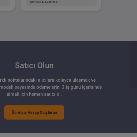
KDV Hariç: 474,24 ₺/Adet
Satıcı Olun
arklı noktalarındaki alıcılara kolayca ulaşmak ve
 modeli sayesinde ödemelerini 3 iş günü içerisinde
almak için hemen satıcı ol.
Ücretsiz Hesap Oluşturun