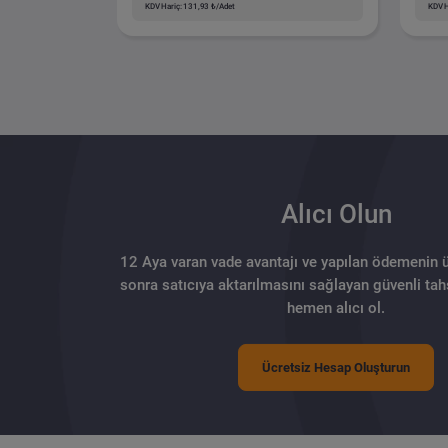
KDV Hariç: 131,93 ₺/Adet
KDV H
Alıcı Olun
12 Aya varan vade avantajı ve yapılan ödemenin 
sonra satıcıya aktarılmasını sağlayan güvenli tahs
hemen alıcı ol.
Ücretsiz Hesap Oluşturun