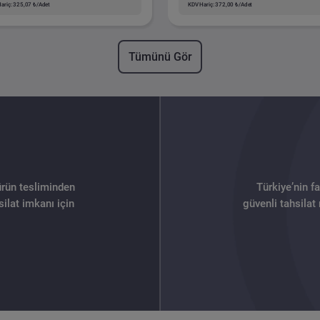
ariç: 325,07 ₺/Adet
KDV Hariç: 372,00 ₺/Adet
Tümünü Gör
ürün tesliminden
Türkiye’nin f
ilat imkanı için
güvenli tahsilat