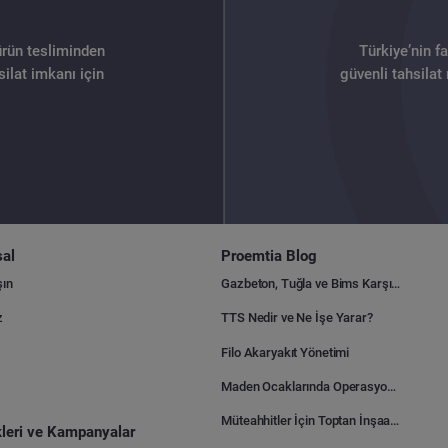
ürün tesliminden
Türkiye’nin f
ilat imkanı için
güvenli tahsilat
al
Proemtia Blog
şın
Gazbeton, Tuğla ve Bims Karşılaştırması: Hangisi Daha Avantajlı?
z
TTS Nedir ve Ne İşe Yarar?
Filo Akaryakıt Yönetimi
Maden Ocaklarında Operasyonel Verimlilik Nasıl Arttırılır?
Müteahhitler İçin Toptan İnşaat Malzemesi Satın Alma Rehberi
ikleri ve Kampanyalar