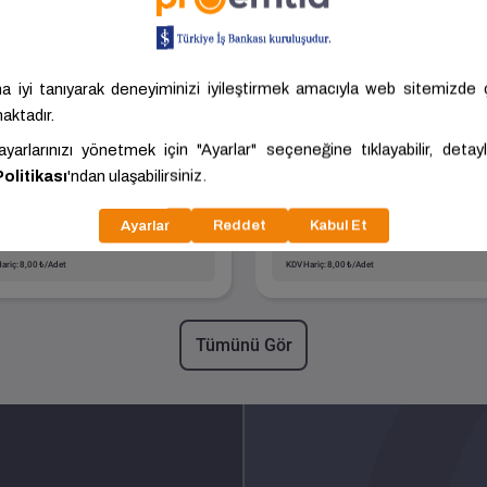
Blokbims - BLG-10
10 Geçmeli Bims
Geçmeli Bims
Boyut
Boyut
100.00x390.00x185.00
100.00x385.00x185
Kalite
Standart
Kalite
Standart
NEVŞEHİR -
KAYSERİ -
Blokbims
Batı Bims
MERKEZ
MELİKGAZİ
60 ₺/Adet
8,80 ₺/Adet
ariç: 8,00 ₺/Adet
KDV Hariç: 8,00 ₺/Adet
Tümünü Gör