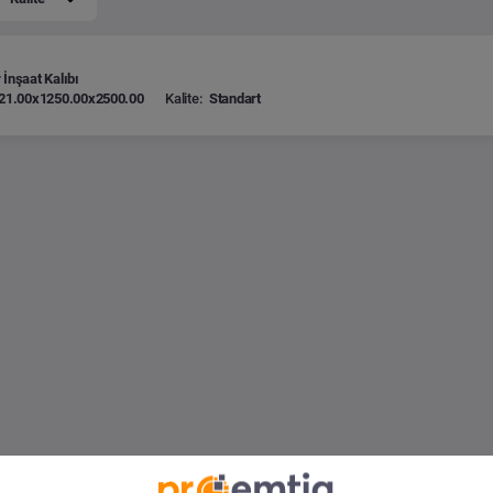
 İnşaat Kalıbı
21.00x1250.00x2500.00
Kalite:
Standart