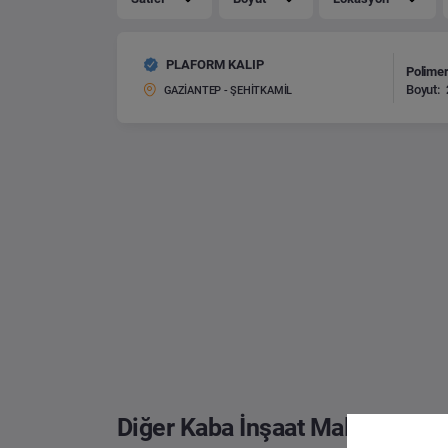
PLAFORM KALIP
Polimer
Boyut:
GAZİANTEP - ŞEHİTKAMİL
Diğer Kaba İnşaat Malzemeleri