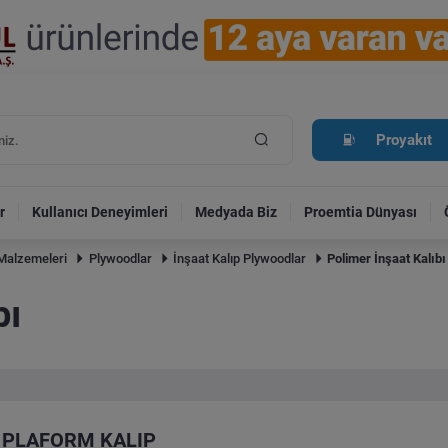
Proyakıt
r
Kullanıcı Deneyimleri
Medyada Biz
Proemtia Dünyası
Malzemeleri
Plywoodlar
İnşaat Kalıp Plywoodlar
Polimer İnşaat Kalıbı
bı
PLAFORM KALIP