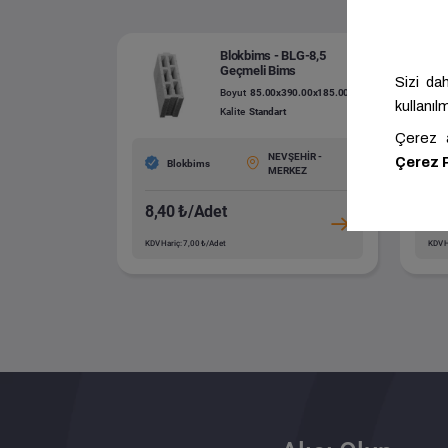
Blokbims - BLG-8,5
Geçmeli Bims
Boyut
85.00x390.00x185.00
Kalite
Standart
NEVŞEHİR -
Blokbims
MERKEZ
8,40 ₺/Adet
9,
KDV Hariç: 7,00 ₺/Adet
KDV H