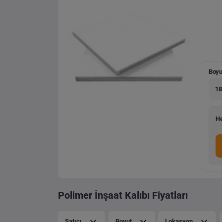
Boyu
18
He
Polimer İnşaat Kalıbı Fiyatları
Satıcı
Boyut
Lokasyon