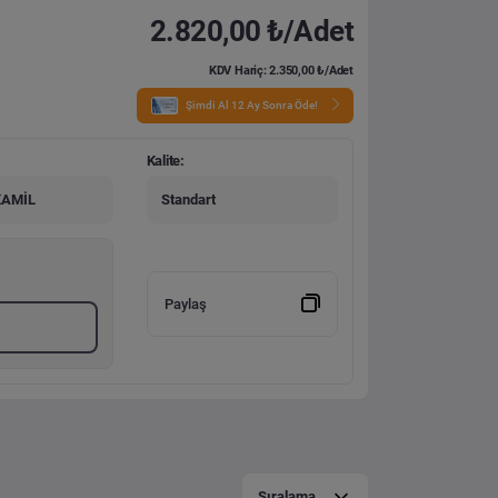
2.820,00 ₺/Adet
KDV Hariç: 2.350,00 ₺/Adet
Şimdi Al 12 Ay Sonra Öde!
Kalite:
KAMİL
Standart
Paylaş
Sıralama