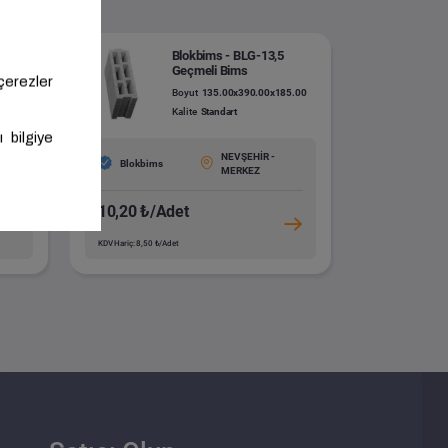
Blokbims - BLG-13,5
Geçmeli Bims
.00
Boyut
135.00x390.00x185.00
Kalite
Standart
NEVŞEHİR -
Blokbims
MERKEZ
10,20 ₺/Adet
KDV Hariç: 8,50 ₺/Adet