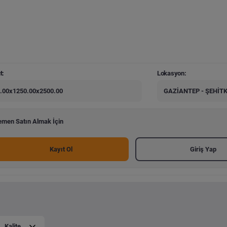
t:
Lokasyon:
.00x1250.00x2500.00
GAZİANTEP - ŞEHİT
men Satın Almak İçin
Kayıt Ol
Giriş Yap
Kalite