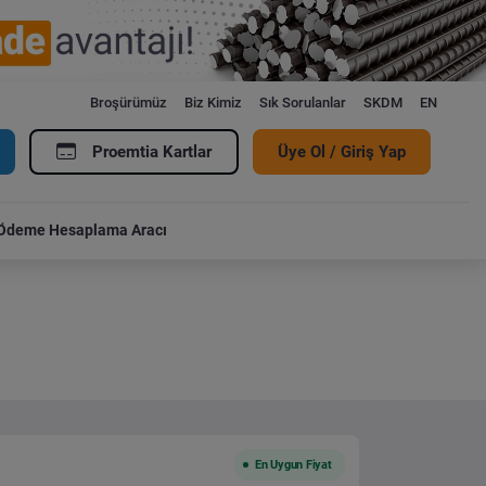
Broşürümüz
Biz Kimiz
Sık Sorulanlar
SKDM
EN
Proemtia Kartlar
Üye Ol / Giriş Yap
Ödeme Hesaplama Aracı
En Uygun Fiyat