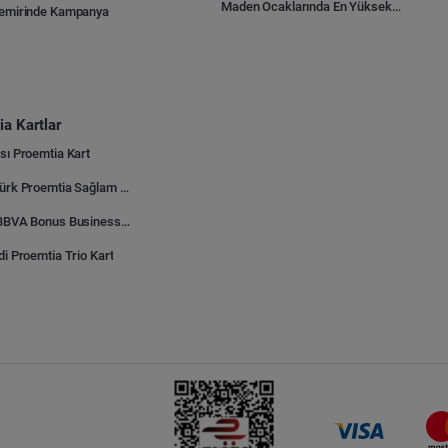
Maden Ocaklarında En Yüksek Gider Kalemleri Nelerdir?
Demirinde Kampanya
a Kartlar
sı Proemtia Kart
Kuveyt Türk Proemtia Sağlam Bayi Kart
Garanti BBVA Bonus Business Proemtia Bayi Kart
di Proemtia Trio Kart