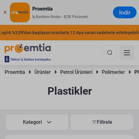
Proemtia
İndir
İş Bankası Grubu - B2B Pazaryeri
aylık %3,99'dan başlayan oranlarla 12 Aya varan vadelerle erteleyebilir
Proemtia 
Ürünler 
Petrol Ürünleri 
Polimerler 
Pl
Plastikler
Kategori
Filtrele