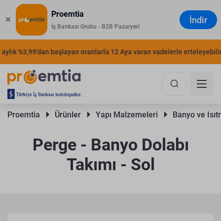
Proemtia
İndir
İş Bankası Grubu - B2B Pazaryeri
ylık %3,99'dan başlayan oranlarla 12 Aya varan vadelerle erteleyebilirsi
Proemtia 
Ürünler 
Yapı Malzemeleri 
Banyo ve Isıt
Perge - Banyo Dolabı
Takımı - Sol