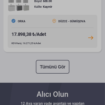
Boyut
600.00
Kalite
Kaşmir
ORKA
DÜZCE - GÜMÜŞOVA
17.898,38 ₺/Adet
KDV Hariç: 16.271,25 ₺/Adet
Tümünü Gör
Alıcı Olun
12 Aya varan vade avantajı ve yapılan