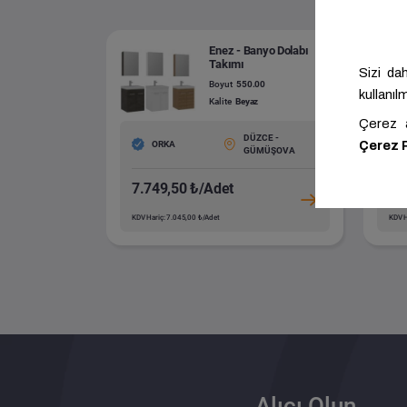
Enez - Banyo Dolabı
Takımı
Boyut
550.00
Kalite
Beyaz
DÜZCE -
ORKA
GÜMÜŞOVA
7.749,50 ₺/Adet
7.
KDV Hariç: 7.045,00 ₺/Adet
KDV H
Alıcı Olun