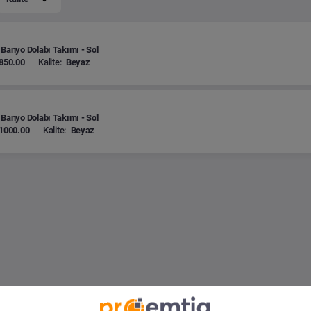
 Banyo Dolabı Takımı - Sol
850.00
Kalite:
Beyaz
 Banyo Dolabı Takımı - Sol
1000.00
Kalite:
Beyaz
ri