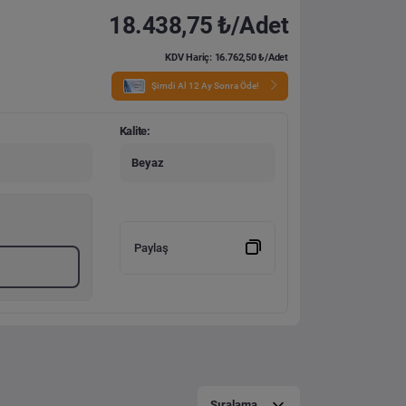
18.438,75 ₺/Adet
KDV Hariç: 16.762,50 ₺/Adet
Şimdi Al 12 Ay Sonra Öde!
Kalite:
Beyaz
Paylaş
Sıralama