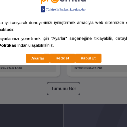
Aydos - Banyo Dolabı
Side - Banyo Dola
Takımı
Takımı
Boyut
550.00
Boyut
650.00
Kalite
Retro Gümüş
Kalite
Antrasit
DÜZCE -
DÜZCE -
ORKA
ORKA
GÜMÜŞOVA
GÜMÜŞOVA
788,00 ₺/Adet
9.058,50 ₺/Adet
ariç: 7.080,00 ₺/Adet
KDV Hariç: 8.235,00 ₺/Adet
Tümünü Gör