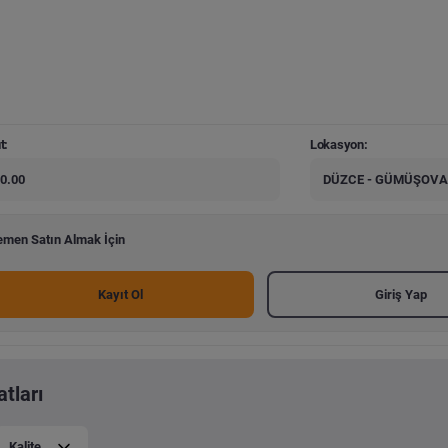
t:
Lokasyon:
0.00
DÜZCE - GÜMÜŞOVA
men Satın Almak İçin
Kayıt Ol
Giriş Yap
tları
Kalite