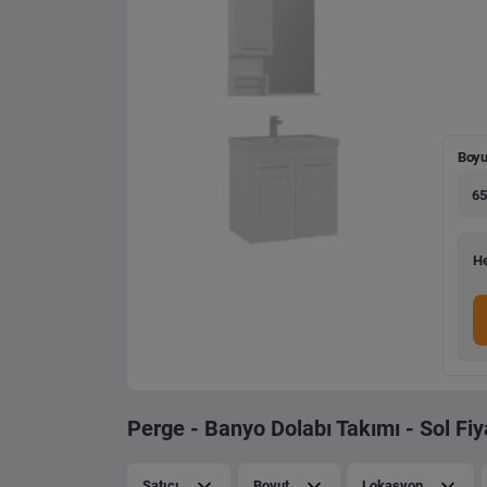
Boyu
65
He
Perge - Banyo Dolabı Takımı - Sol Fiya
Satıcı
Boyut
Lokasyon