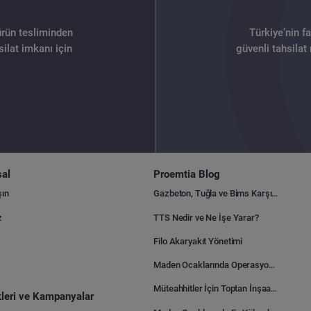
ürün tesliminden
Türkiye’nin f
ilat imkanı için
güvenli tahsilat
al
Proemtia Blog
şın
Gazbeton, Tuğla ve Bims Karşılaştırması: Hangisi Daha Avantajlı?
z
TTS Nedir ve Ne İşe Yarar?
Filo Akaryakıt Yönetimi
Maden Ocaklarında Operasyonel Verimlilik Nasıl Arttırılır?
Müteahhitler İçin Toptan İnşaat Malzemesi Satın Alma Rehberi
ikleri ve Kampanyalar