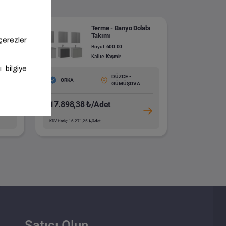
bı
Terme - Banyo Dolabı
Takımı
Boyut
600.00
Kalite
Kaşmir
DÜZCE -
ORKA
GÜMÜŞOVA
17.898,38 ₺/Adet
KDV Hariç: 16.271,25 ₺/Adet
Satıcı Olun