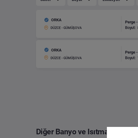
ORKA
Perge -
Boyut:
DÜZCE - GÜMÜŞOVA
ORKA
Perge -
Boyut:
DÜZCE - GÜMÜŞOVA
Diğer Banyo ve Isıtma Sistemle