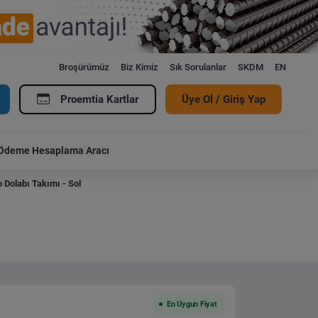
Broşürümüz
Biz Kimiz
Sık Sorulanlar
SKDM
EN
Proemtia Kartlar
Üye Ol / Giriş Yap
Ödeme Hesaplama Aracı
 Dolabı Takımı - Sol
En Uygun Fiyat