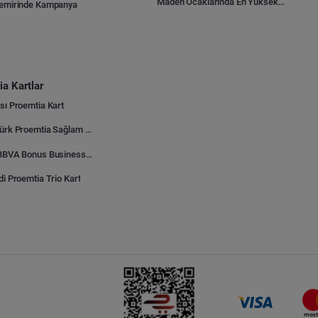
Maden Ocaklarında En Yüksek Gider Kalemleri Nelerdir?
Demirinde Kampanya
a Kartlar
sı Proemtia Kart
Kuveyt Türk Proemtia Sağlam Bayi Kart
Garanti BBVA Bonus Business Proemtia Bayi Kart
di Proemtia Trio Kart