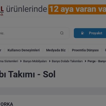
Proyakıt
r
Kullanıcı Deneyimleri
Medyada Biz
Proemtia Dünyası
tma Sistemleri
Banyo Mobilyaları
Banyo Dolabı Takımları
Perge - Banyo
ı Takımı - Sol
ORKA