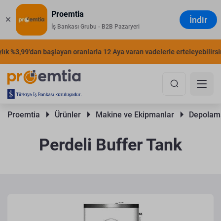
Proemtia
İndir
İş Bankası Grubu - B2B Pazaryeri
k %3,99'dan başlayan oranlarla 12 Aya varan vadelerle erteleyebilirsiniz
Proemtia 
Ürünler 
Makine ve Ekipmanlar 
Depolama
Perdeli Buffer Tank