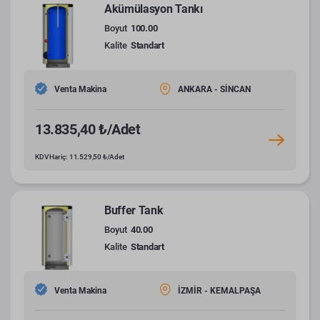
Akümülasyon Tankı
Boyut
100.00
Kalite
Standart
Venta Makina
ANKARA - SİNCAN
13.835,40 ₺/Adet
KDV Hariç: 11.529,50 ₺/Adet
Buffer Tank
Boyut
40.00
Kalite
Standart
Venta Makina
İZMİR - KEMALPAŞA