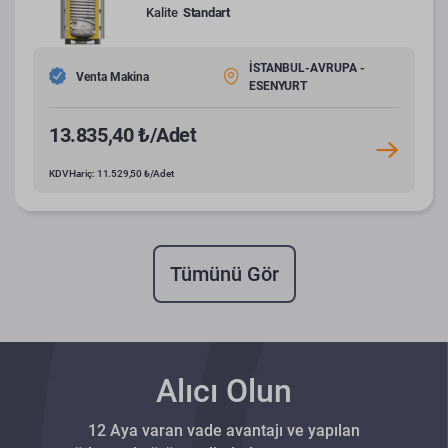
Kalite
Standart
İSTANBUL-AVRUPA -
Venta Makina
ESENYURT
13.835,40 ₺/Adet
KDV Hariç: 11.529,50 ₺/Adet
Tümünü Gör
Alıcı Olun
12 Aya varan vade avantajı ve yapılan