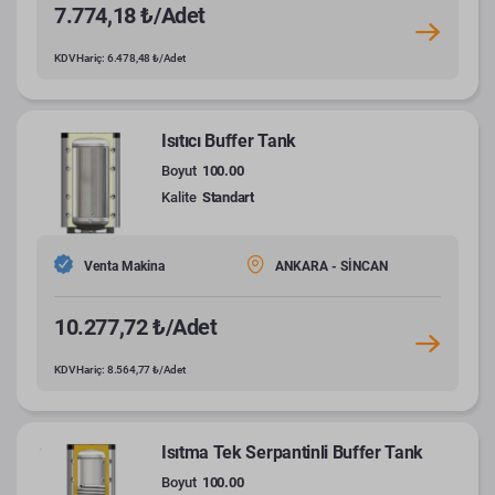
7.774,18 ₺/Adet
KDV Hariç: 6.478,48 ₺/Adet
Isıtıcı Buffer Tank
Boyut
100.00
Kalite
Standart
Venta Makina
ANKARA - SİNCAN
10.277,72 ₺/Adet
KDV Hariç: 8.564,77 ₺/Adet
Isıtma Tek Serpantinli Buffer Tank
Boyut
100.00