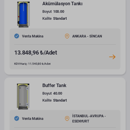
Akümülasyon Tankı
Boyut
100.00
Kalite
Standart
Venta Makina
ANKARA - SİNCAN
13.848,96 ₺/Adet
KDV Hariç: 11.540,80 ₺/Adet
Buffer Tank
Boyut
40.00
Kalite
Standart
İSTANBUL-AVRUPA -
Venta Makina
ESENYURT