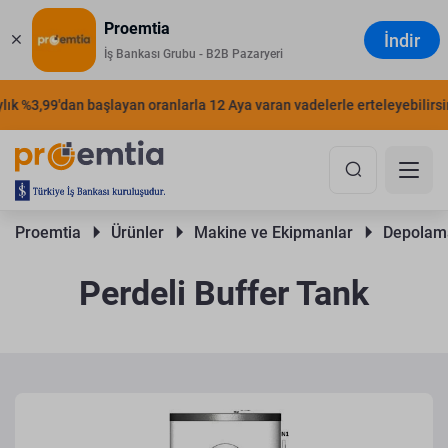
Proemtia
İndir
İş Bankası Grubu - B2B Pazaryeri
k %3,99'dan başlayan oranlarla 12 Aya varan vadelerle erteleyebilirsini
Proemtia 
Ürünler 
Makine ve Ekipmanlar 
Depolama
Perdeli Buffer Tank