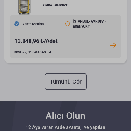
Kalite
Standart
İSTANBUL-AVRUPA -
Venta Makina
ESENYURT
13.848,96 ₺/Adet
KDV Hariç: 11.540,80 ₺/Adet
Tümünü Gör
Alıcı Olun
12 Aya varan vade avantajı ve yapılan