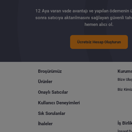
12 Aya varan vade avantajı ve yapılan ödemenin 
sonra satıcıya aktarılmasını sağlayan güvenli tahs
hemen alıcı ol.
Ücretsiz Hesap Oluşturun
Broşürümüz
Kurums
Bize Ula
Ürünler
Biz Kimi
Onaylı Satıcılar
Kullanıcı Deneyimleri
Sık Sorulanlar
İş Birl
İhaleler
İnşaat 