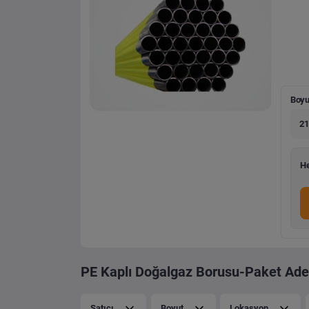
Boyu
21
He
PE Kaplı Doğalgaz Borusu-Paket Aded
Satıcı
Boyut
Lokasyon