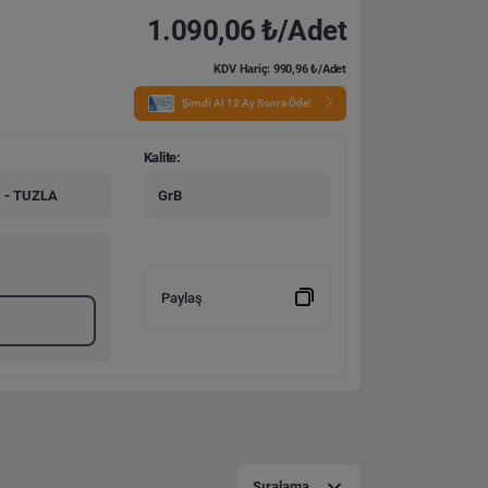
1.090,06 ₺/Adet
KDV Hariç: 990,96 ₺/Adet
Şimdi Al 12 Ay Sonra Öde!
Kalite:
 - TUZLA
GrB
Paylaş
Sıralama