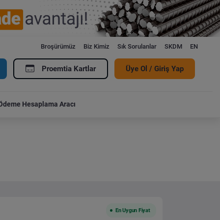
Broşürümüz
Biz Kimiz
Sık Sorulanlar
SKDM
EN
Proemtia Kartlar
Üye Ol / Giriş Yap
Ödeme Hesaplama Aracı
En Uygun Fiyat