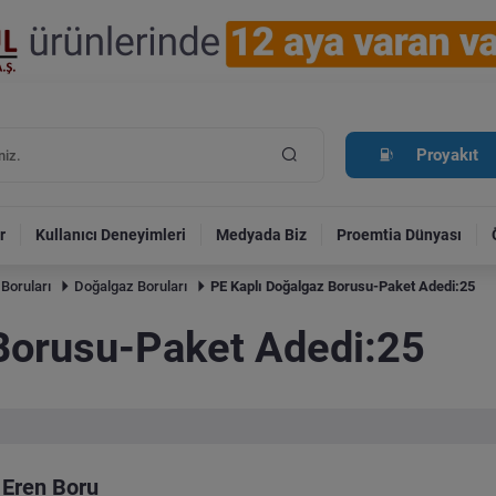
Proyakıt
r
Kullanıcı Deneyimleri
Medyada Biz
Proemtia Dünyası
 Boruları
Doğalgaz Boruları
PE Kaplı Doğalgaz Borusu-Paket Adedi:25
Borusu-Paket Adedi:25
Eren Boru