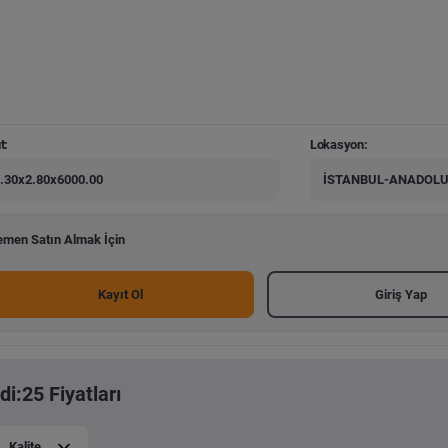
t:
Lokasyon:
.30x2.80x6000.00
İSTANBUL-ANADOLU
men Satın Almak İçin
Kayıt Ol
Giriş Yap
i:25 Fiyatları
Kalite