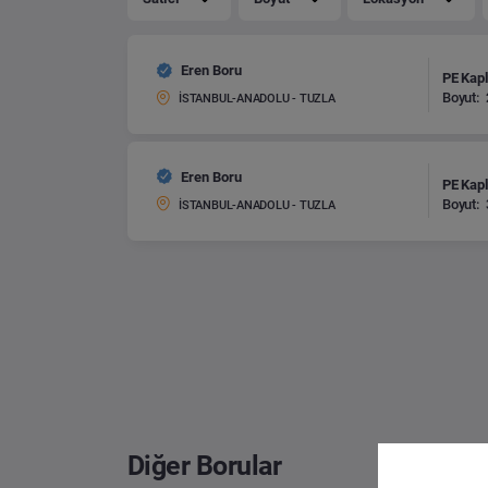
Eren Boru
PE Kapl
Boyut:
İSTANBUL-ANADOLU - TUZLA
Eren Boru
PE Kapl
Boyut:
İSTANBUL-ANADOLU - TUZLA
Diğer Borular