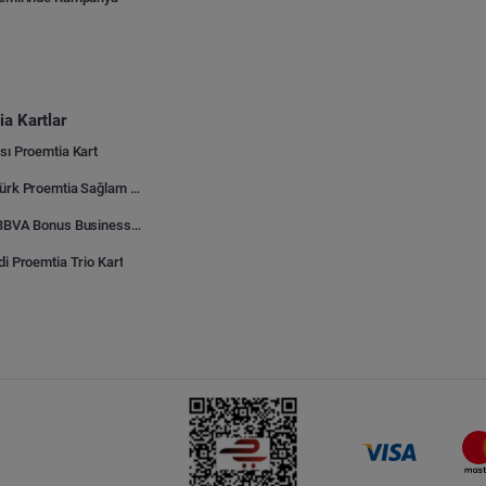
a Kartlar
sı Proemtia Kart
Kuveyt Türk Proemtia Sağlam Bayi Kart
Garanti BBVA Bonus Business Proemtia Bayi Kart
di Proemtia Trio Kart