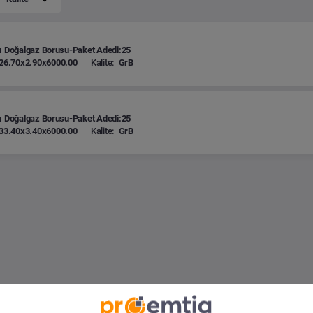
ı Doğalgaz Borusu-Paket Adedi:25
26.70x2.90x6000.00
Kalite:
GrB
ı Doğalgaz Borusu-Paket Adedi:25
33.40x3.40x6000.00
Kalite:
GrB