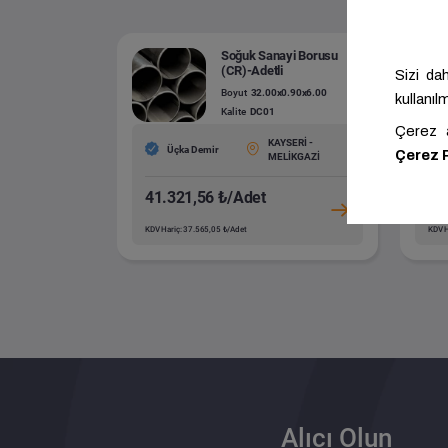
Soğuk Sanayi Borusu
(CR)-Adetli
Boyut
32.00x0.90x6.00
Kalite
DC01
KAYSERİ -
Üçka Demir
MELİKGAZİ
41.321,56 ₺/Adet
76
KDV Hariç: 37.565,05 ₺/Adet
KDV H
Alıcı Olun