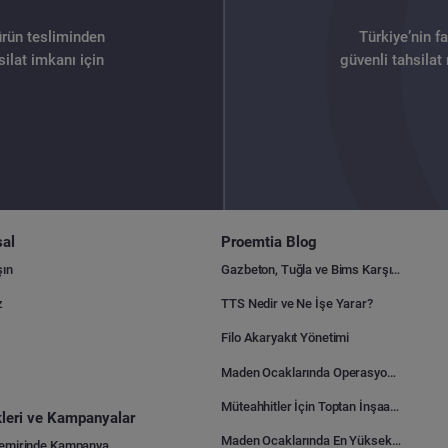
ürün tesliminden
Türkiye’nin f
ilat imkanı için
güvenli tahsilat
al
Proemtia Blog
şın
Gazbeton, Tuğla ve Bims Karşılaştırması: Hangisi Daha Avantajlı?
z
TTS Nedir ve Ne İşe Yarar?
Filo Akaryakıt Yönetimi
Maden Ocaklarında Operasyonel Verimlilik Nasıl Arttırılır?
Müteahhitler İçin Toptan İnşaat Malzemesi Satın Alma Rehberi
ikleri ve Kampanyalar
Maden Ocaklarında En Yüksek Gider Kalemleri Nelerdir?
Demirinde Kampanya