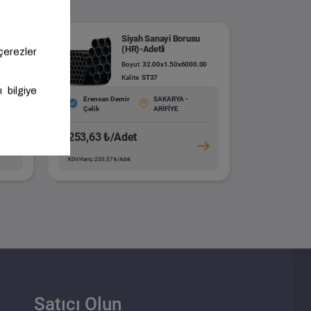
(HR)-
Siyah Sanayi Borusu
(HR)-Adetli
0
Boyut
32.00x1.50x6000.00
Kalite
ST37
Erensan Demir
SAKARYA -
Çelik
ARİFİYE
253,63 ₺/Adet
KDV Hariç: 230,57 ₺/Adet
Satıcı Olun