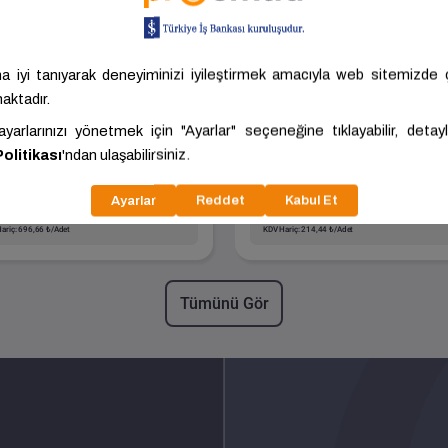
Boyalı Sanayi Borusu -
Siyah Sanayi Borusu 
Paket Adedi:61
Paket Adedi:271
Boyut
60.00x3.00x6000.00
Boyut
21.00x2.00x6000.0
Kalite
ST37
Kalite
ST37
Akdoğan
ANKARA -
Akdoğan
ANKARA -
Karasör Demir
POLATLI
Karasör Demir
POLATLI
6,33 ₺/Adet
235,88 ₺/Adet
ariç: 696,66 ₺/Adet
KDV Hariç: 214,44 ₺/Adet
Tümünü Gör