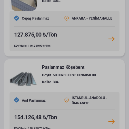
Kalite
304L
Cepaş Paslanmaz
ANKARA - YENİMAHALLE
127.875,00 ₺/Ton
KDV Hariç: 116.250,00 ₺/Ton
Paslanmaz Köşebent
Boyut
50.00x50.00x5.00x6050.00
Kalite
304
İSTANBUL-ANADOLU -
Anıl Paslanmaz
ÜMRANİYE
154.126,48 ₺/Ton
KDV Hariç: 128.438,73 ₺/Ton