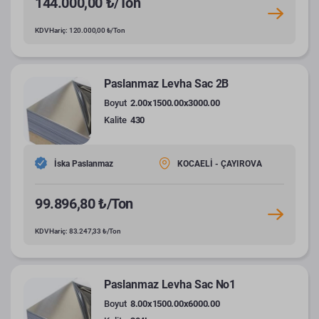
144.000,00 ₺/Ton
KDV Hariç: 120.000,00 ₺/Ton
Paslanmaz Levha Sac 2B
Boyut
2.00x1500.00x3000.00
Kalite
430
İska Paslanmaz
KOCAELİ - ÇAYIROVA
99.896,80 ₺/Ton
KDV Hariç: 83.247,33 ₺/Ton
Paslanmaz Levha Sac No1
Boyut
8.00x1500.00x6000.00