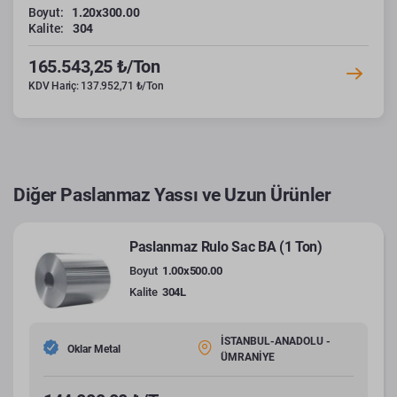
Boyut:
1.20x300.00
Kalite:
304
165.543,25 ₺/Ton
KDV Hariç: 137.952,71 ₺/Ton
Diğer Paslanmaz Yassı ve Uzun Ürünler
Paslanmaz Rulo Sac BA (1 Ton)
Boyut
1.00x500.00
Kalite
304L
İSTANBUL-ANADOLU -
Oklar Metal
ÜMRANİYE