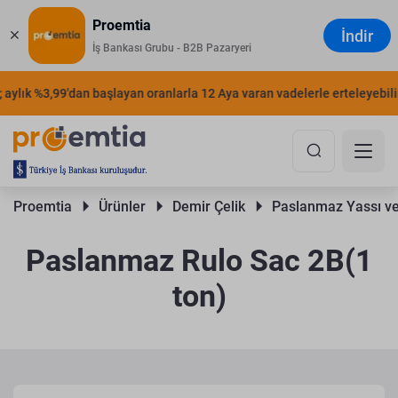
Proemtia
İndir
İş Bankası Grubu - B2B Pazaryeri
aylık %3,99'dan başlayan oranlarla 12 Aya varan vadelerle erteleyebilirs
Proemtia 
Ürünler 
Demir Çelik 
Paslanmaz Yassı ve
Paslanmaz Rulo Sac 2B(1
ton)