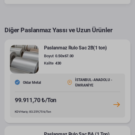
Diğer Paslanmaz Yassı ve Uzun Ürünler
Paslanmaz Rulo Sac 2B(1 ton)
Boyut
0.50x67.00
Kalite
430
İSTANBUL-ANADOLU -
Oklar Metal
ÜMRANİYE
99.911,70 ₺/Ton
KDV Hariç: 83.259,75 ₺/Ton
Paslanmaz Rulo Sac BA (1 Ton)