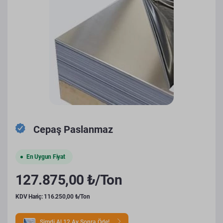
Cepaş Paslanmaz
En Uygun Fiyat
127.875,00 ₺/Ton
KDV Hariç: 116.250,00 ₺/Ton
Şimdi Al 12 Ay Sonra Öde!