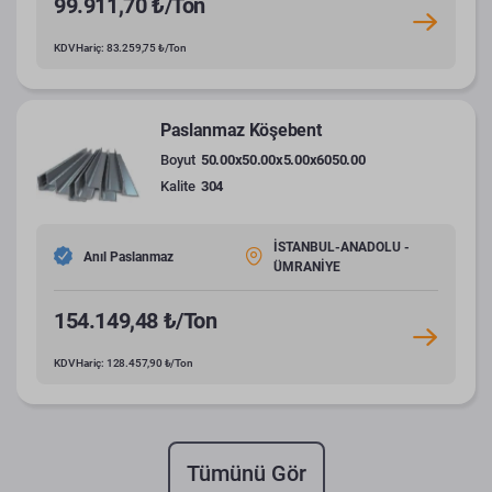
99.911,70 ₺/Ton
KDV Hariç: 83.259,75 ₺/Ton
Paslanmaz Köşebent
Boyut
50.00x50.00x5.00x6050.00
Kalite
304
İSTANBUL-ANADOLU -
Anıl Paslanmaz
ÜMRANİYE
154.149,48 ₺/Ton
KDV Hariç: 128.457,90 ₺/Ton
Tümünü Gör