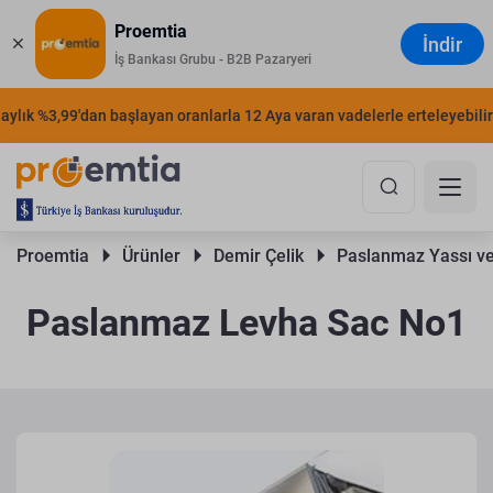
Proemtia
İndir
İş Bankası Grubu - B2B Pazaryeri
ylık %3,99'dan başlayan oranlarla 12 Aya varan vadelerle erteleyebilirsi
Proemtia 
Ürünler 
Demir Çelik 
Paslanmaz Yassı ve
Paslanmaz Levha Sac No1