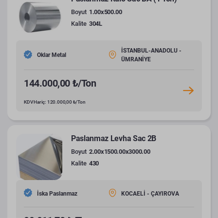
Boyut
1.00x500.00
Kalite
304L
İSTANBUL-ANADOLU -
Oklar Metal
ÜMRANİYE
144.000,00 ₺/Ton
KDV Hariç: 120.000,00 ₺/Ton
Paslanmaz Levha Sac 2B
Boyut
2.00x1500.00x3000.00
Kalite
430
İska Paslanmaz
KOCAELİ - ÇAYIROVA