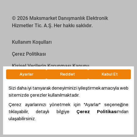
© 2026 Maksmarket Danışmanlık Elektronik
Hizmetler Tic. A.Ş. Her hakkı saklıdır.
Kullanım Koşulları
Çerez Politikası
Kişisel Verilerin Korunması Kanunu
İletişim Aydınlatma Metni
Proyakıt
Ödeme Hesaplama Aracı
WhatsApp
Teklif Hattı
Ürünler
Alıcı Ol
Giriş Yap
Proemtia Kartlar