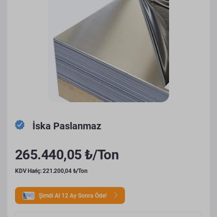
İska Paslanmaz
265.440,05 ₺/Ton
KDV Hariç: 221.200,04 ₺/Ton
Şimdi Al 12 Ay Sonra Öde!