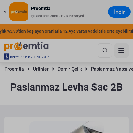
Proemtia
İndir
İş Bankası Grubu - B2B Pazaryeri
k %3,99'dan başlayan oranlarla 12 Aya varan vadelerle erteleyebilirsiniz
Proemtia 
Ürünler 
Demir Çelik 
Paslanmaz Yassı ve
Paslanmaz Levha Sac 2B