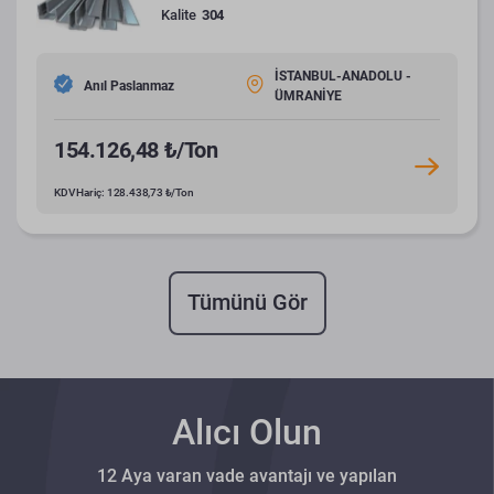
Kalite
304
İSTANBUL-ANADOLU -
Anıl Paslanmaz
ÜMRANİYE
154.126,48 ₺/Ton
KDV Hariç: 128.438,73 ₺/Ton
Tümünü Gör
Alıcı Olun
12 Aya varan vade avantajı ve yapılan