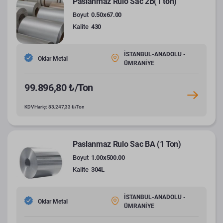
Paslanmaz Rulo Sac 2B(1 ton)
Boyut
0.50x67.00
Kalite
430
İSTANBUL-ANADOLU -
Oklar Metal
ÜMRANİYE
99.896,80 ₺/Ton
KDV Hariç: 83.247,33 ₺/Ton
Paslanmaz Rulo Sac BA (1 Ton)
Boyut
1.00x500.00
Kalite
304L
İSTANBUL-ANADOLU -
Oklar Metal
ÜMRANİYE