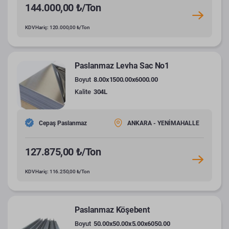
144.000,00 ₺/Ton
KDV Hariç: 120.000,00 ₺/Ton
Paslanmaz Levha Sac No1
Boyut
8.00x1500.00x6000.00
Kalite
304L
Cepaş Paslanmaz
ANKARA - YENİMAHALLE
127.875,00 ₺/Ton
KDV Hariç: 116.250,00 ₺/Ton
Paslanmaz Köşebent
Boyut
50.00x50.00x5.00x6050.00