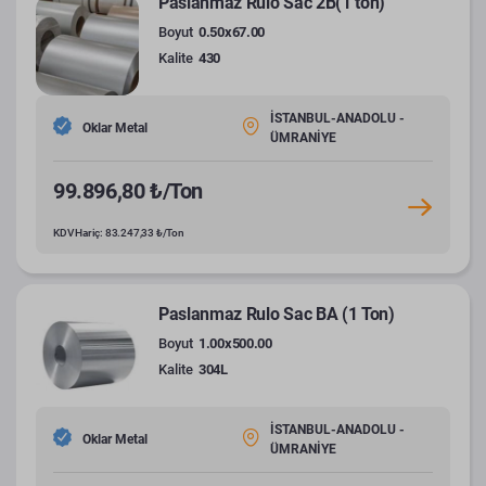
Paslanmaz Rulo Sac 2B(1 ton)
Boyut
0.50x67.00
Kalite
430
İSTANBUL-ANADOLU -
Oklar Metal
ÜMRANİYE
99.896,80 ₺/Ton
KDV Hariç: 83.247,33 ₺/Ton
Paslanmaz Rulo Sac BA (1 Ton)
Boyut
1.00x500.00
Kalite
304L
İSTANBUL-ANADOLU -
Oklar Metal
ÜMRANİYE