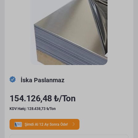
İska Paslanmaz
154.126,48 ₺/Ton
KDV Hariç: 128.438,73 ₺/Ton
Şimdi Al 12 Ay Sonra Öde!