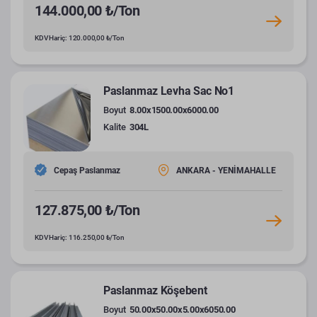
144.000,00 ₺/Ton
KDV Hariç: 120.000,00 ₺/Ton
Paslanmaz Levha Sac No1
Boyut
8.00x1500.00x6000.00
Kalite
304L
Cepaş Paslanmaz
ANKARA - YENİMAHALLE
127.875,00 ₺/Ton
KDV Hariç: 116.250,00 ₺/Ton
Paslanmaz Köşebent
Boyut
50.00x50.00x5.00x6050.00