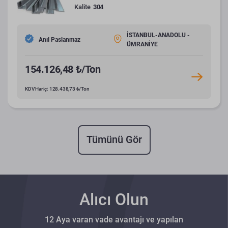
Kalite
304
İSTANBUL-ANADOLU -
Anıl Paslanmaz
ÜMRANİYE
154.126,48 ₺/Ton
KDV Hariç: 128.438,73 ₺/Ton
Tümünü Gör
Alıcı Olun
12 Aya varan vade avantajı ve yapılan