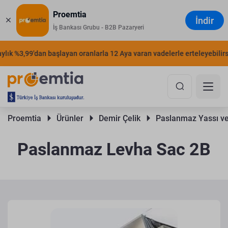
Proemtia
İndir
İş Bankası Grubu - B2B Pazaryeri
ık %3,99'dan başlayan oranlarla 12 Aya varan vadelerle erteleyebilirsini
Proemtia 
Ürünler 
Demir Çelik 
Paslanmaz Yassı ve
Paslanmaz Levha Sac 2B