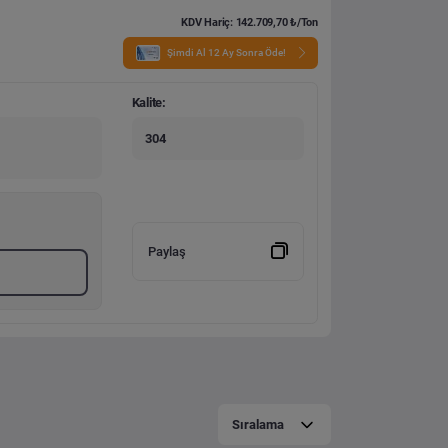
KDV Hariç: 142.709,70 ₺/Ton
Şimdi Al 12 Ay Sonra Öde!
Kalite:
304
Paylaş
Sıralama