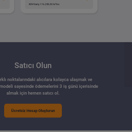
KDV Hariç: 116.250,00 ₺/Ton
Satıcı Olun
arklı noktalarındaki alıcılara kolayca ulaşmak ve
 modeli sayesinde ödemelerini 3 iş günü içerisinde
almak için hemen satıcı ol.
Ücretsiz Hesap Oluşturun