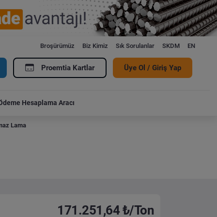
Broşürümüz
Biz Kimiz
Sık Sorulanlar
SKDM
EN
Proemtia Kartlar
Üye Ol / Giriş Yap
Ödeme Hesaplama Aracı
maz Lama
171.251,64 ₺/Ton