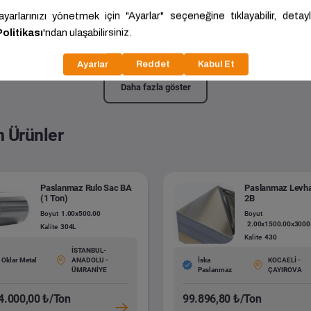
maz Lama
3.00x30.00x6000.00
Kalite:
304
Daha fazla göster
n Ürünler
Paslanmaz Rulo Sac BA
Paslanmaz Levh
(1 Ton)
2B
Boyut
1.00x500.00
Boyut
2.00x1500.00x3000
Kalite
304L
Kalite
430
İSTANBUL-
Oklar Metal
ANADOLU -
İska
KOCAELİ -
ÜMRANİYE
Paslanmaz
ÇAYIROVA
4.000,00 ₺/Ton
99.896,80 ₺/Ton