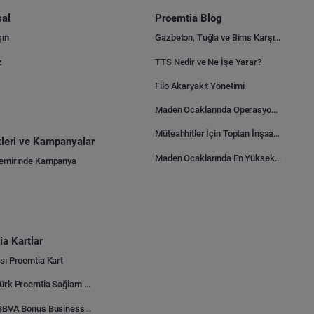
al
Proemtia Blog
şın
Gazbeton, Tuğla ve Bims Karşılaştırması: Hangisi Daha Avantajlı?
z
TTS Nedir ve Ne İşe Yarar?
Filo Akaryakıt Yönetimi
Maden Ocaklarında Operasyonel Verimlilik Nasıl Arttırılır?
Müteahhitler İçin Toptan İnşaat Malzemesi Satın Alma Rehberi
ikleri ve Kampanyalar
Maden Ocaklarında En Yüksek Gider Kalemleri Nelerdir?
Demirinde Kampanya
a Kartlar
sı Proemtia Kart
Kuveyt Türk Proemtia Sağlam Bayi Kart
Garanti BBVA Bonus Business Proemtia Bayi Kart