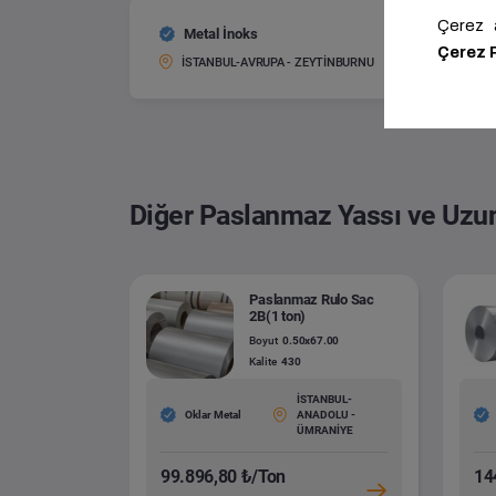
Metal İnoks
Paslan
Boyut:
İSTANBUL-AVRUPA - ZEYTİNBURNU
Diğer Paslanmaz Yassı ve Uzu
Paslanmaz Rulo Sac
2B(1 ton)
Boyut
0.50x67.00
Kalite
430
İSTANBUL-
Oklar Metal
ANADOLU -
ÜMRANİYE
99.896,80 ₺/Ton
14