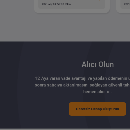
KDV Hariç: 83.247,33 ₺/Ton
KDV H
Alıcı Olun
12 Aya varan vade avantajı ve yapılan ödemenin 
sonra satıcıya aktarılmasını sağlayan güvenli tahs
hemen alıcı ol.
Ücretsiz Hesap Oluşturun