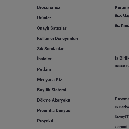
Broşürümüz
Kurums
Bize Ula
Ürünler
Biz Kimi
Onaylı Satıcılar
Kullanıcı Deneyimleri
Sık Sorulanlar
İş Birl
İhaleler
İnşaat 
Petkim
Medyada Biz
Bayilik Sistemi
Proemti
Dökme Akaryakıt
İş Banka
Proemtia Dünyası
Proyakıt