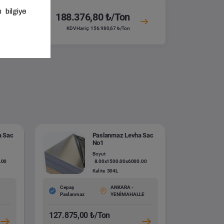
188.376,80 ₺/Ton
KDV Hariç: 156.980,67 ₺/Ton
a Sac
Paslanmaz Levha Sac
No1
Boyut
.00
8.00x1500.00x6000.00
Kalite
304L
Cepaş
ANKARA -
Paslanmaz
YENİMAHALLE
127.875,00 ₺/Ton