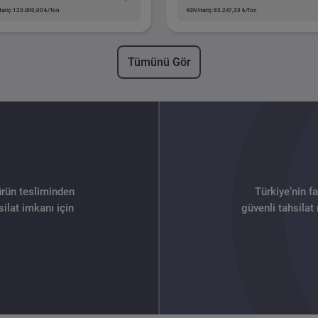
ariç: 120.000,00 ₺/Ton
KDV Hariç: 83.247,33 ₺/Ton
Tümünü Gör
ürün tesliminden
Türkiye’nin f
ilat imkanı için
güvenli tahsilat