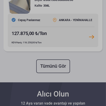
Kalite
304L
Cepaş Paslanmaz
ANKARA - YENİMAHALLE
127.875,00 ₺/Ton
KDV Hariç: 116.250,00 ₺/Ton
Tümünü Gör
Alıcı Olun
12 Aya varan vade avantajı ve yapılan