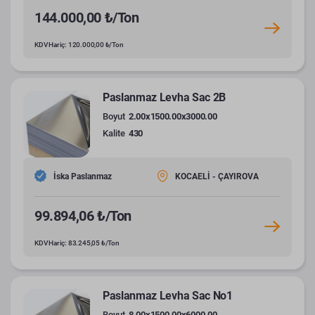
144.000,00 ₺/Ton
KDV Hariç: 120.000,00 ₺/Ton
Paslanmaz Levha Sac 2B
Boyut
2.00x1500.00x3000.00
Kalite
430
İska Paslanmaz
KOCAELİ - ÇAYIROVA
99.894,06 ₺/Ton
KDV Hariç: 83.245,05 ₺/Ton
Paslanmaz Levha Sac No1
Boyut
8.00x1500.00x6000.00