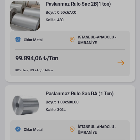
Paslanmaz Rulo Sac 2B(1 ton)
Boyut
0.50x67.00
Kalite
430
İSTANBUL-ANADOLU -
Oklar Metal
ÜMRANİYE
99.894,06 ₺/Ton
KDV Hariç: 83.245,05 ₺/Ton
Paslanmaz Rulo Sac BA (1 Ton)
Boyut
1.00x500.00
Kalite
304L
İSTANBUL-ANADOLU -
Oklar Metal
ÜMRANİYE