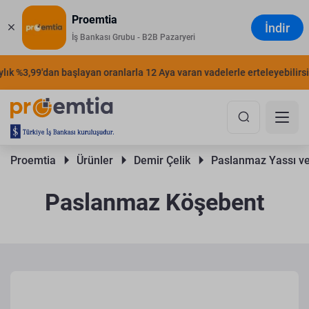
Proemtia
İndir
İş Bankası Grubu - B2B Pazaryeri
k %3,99'dan başlayan oranlarla 12 Aya varan vadelerle erteleyebilirsiniz
Proemtia 
Ürünler 
Demir Çelik 
Paslanmaz Yassı ve
Paslanmaz Köşebent