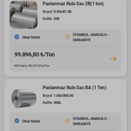
Paslanmaz Rulo Sac 2B(1 ton)
Boyut
0.50x67.00
Kalite
430
İSTANBUL-ANADOLU -
Oklar Metal
ÜMRANİYE
99.896,80 ₺/Ton
KDV Hariç: 83.247,33 ₺/Ton
Paslanmaz Rulo Sac BA (1 Ton)
Boyut
1.00x500.00
Kalite
304L
İSTANBUL-ANADOLU -
Oklar Metal
ÜMRANİYE