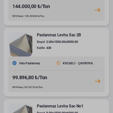
144.000,00 ₺/Ton
KDV Hariç: 120.000,00 ₺/Ton
Paslanmaz Levha Sac 2B
Boyut
2.00x1500.00x3000.00
Kalite
430
İska Paslanmaz
KOCAELİ - ÇAYIROVA
99.896,80 ₺/Ton
KDV Hariç: 83.247,33 ₺/Ton
Paslanmaz Levha Sac No1
Boyut
8.00x1500.00x6000.00