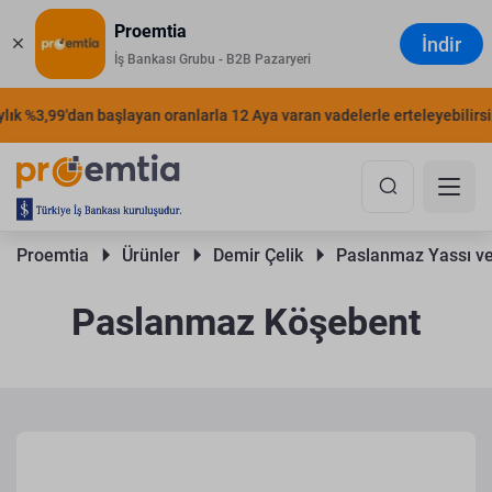
Proemtia
İndir
İş Bankası Grubu - B2B Pazaryeri
k %3,99'dan başlayan oranlarla 12 Aya varan vadelerle erteleyebilirsiniz
Proemtia 
Ürünler 
Demir Çelik 
Paslanmaz Yassı ve
Paslanmaz Köşebent