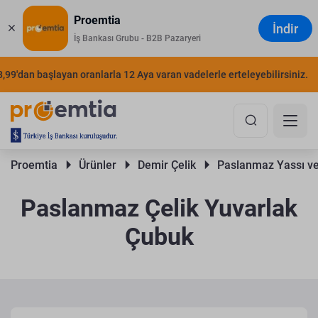
Proemtia
İndir
İş Bankası Grubu - B2B Pazaryeri
dan başlayan oranlarla 12 Aya varan vadelerle erteleyebilirsiniz.
ŞIM
Proemtia 
Ürünler 
Demir Çelik 
Paslanmaz Yassı ve
Paslanmaz Çelik Yuvarlak
Çubuk