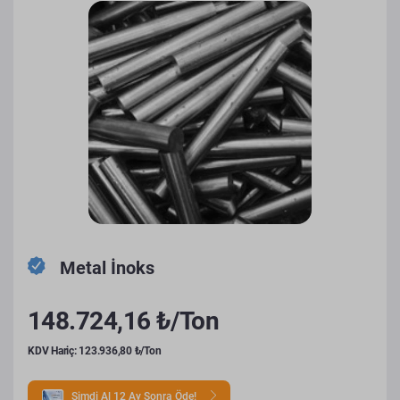
Metal İnoks
148.724,16 ₺/Ton
KDV Hariç: 123.936,80 ₺/Ton
Şimdi Al 12 Ay Sonra Öde!