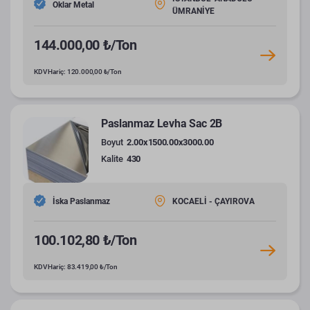
Oklar Metal
ÜMRANİYE
144.000,00 ₺/Ton
KDV Hariç: 120.000,00 ₺/Ton
Paslanmaz Levha Sac 2B
Boyut
2.00x1500.00x3000.00
Kalite
430
İska Paslanmaz
KOCAELİ - ÇAYIROVA
100.102,80 ₺/Ton
KDV Hariç: 83.419,00 ₺/Ton