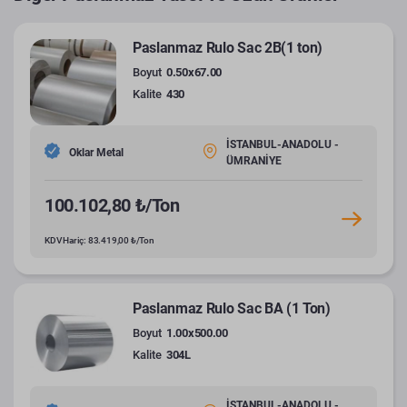
Paslanmaz Rulo Sac 2B(1 ton)
Boyut
0.50x67.00
Kalite
430
İSTANBUL-ANADOLU -
Oklar Metal
ÜMRANİYE
100.102,80 ₺/Ton
KDV Hariç: 83.419,00 ₺/Ton
Paslanmaz Rulo Sac BA (1 Ton)
Boyut
1.00x500.00
Kalite
304L
İSTANBUL-ANADOLU -