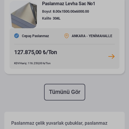
Paslanmaz Levha Sac No1
Boyut
8.00x1500.00x6000.00
Kalite
304L
Cepaş Paslanmaz
ANKARA - YENİMAHALLE
127.875,00 ₺/Ton
KDV Hariç: 116.250,00 ₺/Ton
Tümünü Gör
Paslanmaz çelik yuvarlak çubuklar, paslanmaz