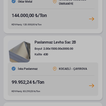
Oklar Metal
ÜMRANİYE
144.000,00 ₺/Ton
KDV Hariç: 120.000,00 ₺/Ton
Paslanmaz Levha Sac 2B
Boyut
2.00x1500.00x3000.00
Kalite
430
İska Paslanmaz
KOCAELİ - ÇAYIROVA
99.952,24 ₺/Ton
KDV Hariç: 83.293,53 ₺/Ton