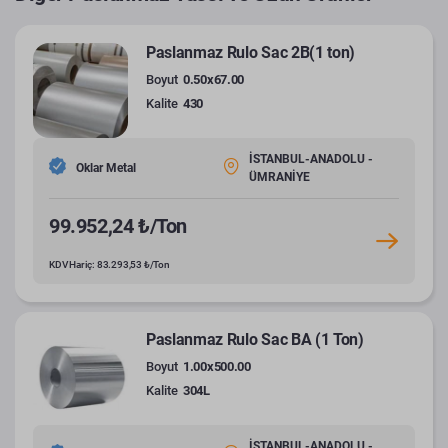
Paslanmaz Rulo Sac 2B(1 ton)
Boyut
0.50x67.00
Kalite
430
İSTANBUL-ANADOLU -
Oklar Metal
ÜMRANİYE
99.952,24 ₺/Ton
KDV Hariç: 83.293,53 ₺/Ton
Paslanmaz Rulo Sac BA (1 Ton)
Boyut
1.00x500.00
Kalite
304L
İSTANBUL-ANADOLU -