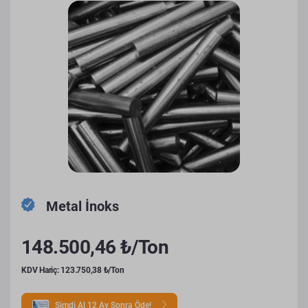
Metal İnoks
148.500,46 ₺/Ton
KDV Hariç: 123.750,38 ₺/Ton
Şimdi Al 12 Ay Sonra Öde!