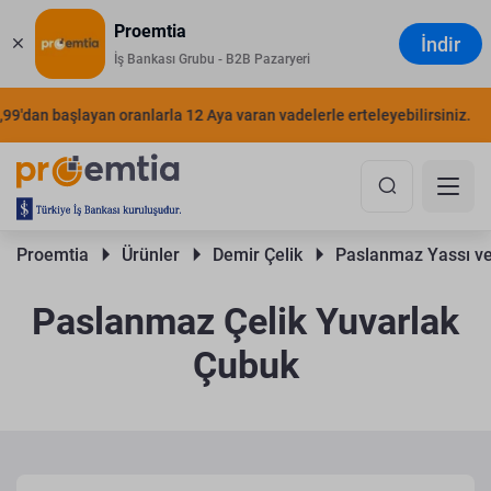
Proemtia
İndir
İş Bankası Grubu - B2B Pazaryeri
an başlayan oranlarla 12 Aya varan vadelerle erteleyebilirsiniz.
ŞIMD
Proemtia 
Ürünler 
Demir Çelik 
Paslanmaz Yassı ve
Paslanmaz Çelik Yuvarlak
Çubuk