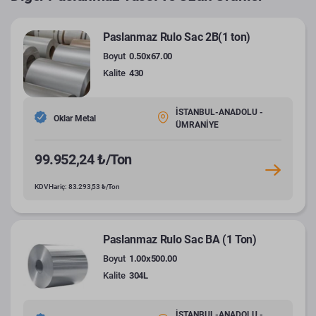
Paslanmaz Rulo Sac 2B(1 ton)
Boyut
0.50x67.00
Kalite
430
İSTANBUL-ANADOLU -
Oklar Metal
ÜMRANİYE
99.952,24 ₺/Ton
KDV Hariç: 83.293,53 ₺/Ton
Paslanmaz Rulo Sac BA (1 Ton)
Boyut
1.00x500.00
Kalite
304L
İSTANBUL-ANADOLU -