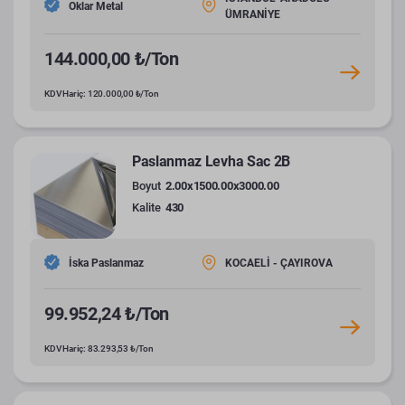
Oklar Metal
ÜMRANİYE
144.000,00 ₺/Ton
KDV Hariç: 120.000,00 ₺/Ton
Paslanmaz Levha Sac 2B
Boyut
2.00x1500.00x3000.00
Kalite
430
İska Paslanmaz
KOCAELİ - ÇAYIROVA
99.952,24 ₺/Ton
KDV Hariç: 83.293,53 ₺/Ton