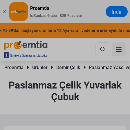
Proemtia
İndir
İş Bankası Grubu - B2B Pazaryeri
3,99'dan başlayan oranlarla 12 Aya varan vadelerle erteleyebilirsiniz.
Proemtia 
Ürünler 
Demir Çelik 
Paslanmaz Yassı ve
Paslanmaz Çelik Yuvarlak
Çubuk