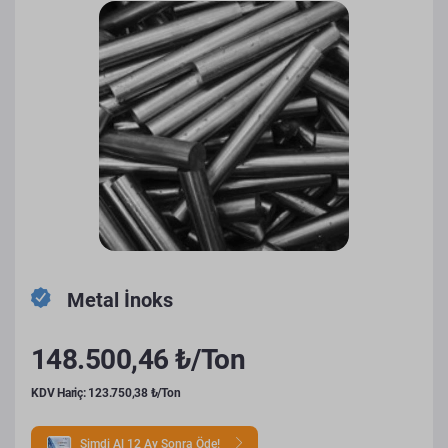
Metal İnoks
148.500,46 ₺/Ton
KDV Hariç: 123.750,38 ₺/Ton
Şimdi Al 12 Ay Sonra Öde!