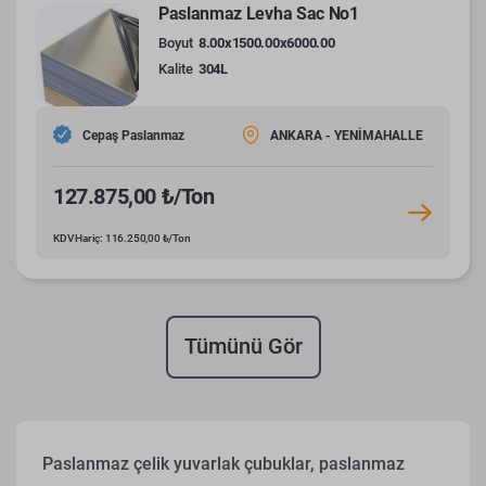
Paslanmaz Levha Sac No1
Boyut
8.00x1500.00x6000.00
Kalite
304L
Cepaş Paslanmaz
ANKARA - YENİMAHALLE
127.875,00 ₺/Ton
KDV Hariç: 116.250,00 ₺/Ton
Tümünü Gör
Paslanmaz çelik yuvarlak çubuklar, paslanmaz