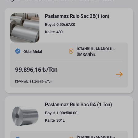
Paslanmaz Rulo Sac 2B(1 ton)
Boyut
0.50x67.00
Kalite
430
İSTANBUL-ANADOLU -
Oklar Metal
ÜMRANİYE
99.896,16 ₺/Ton
KDV Hariç: 83.246,80 ₺/Ton
Paslanmaz Rulo Sac BA (1 Ton)
Boyut
1.00x500.00
Kalite
304L
İSTANBUL-ANADOLU -