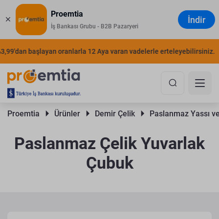
Proemtia
İndir
İş Bankası Grubu - B2B Pazaryeri
'dan başlayan oranlarla 12 Aya varan vadelerle erteleyebilirsiniz.
ŞI
Proemtia 
Ürünler 
Demir Çelik 
Paslanmaz Yassı ve
Paslanmaz Çelik Yuvarlak
Çubuk