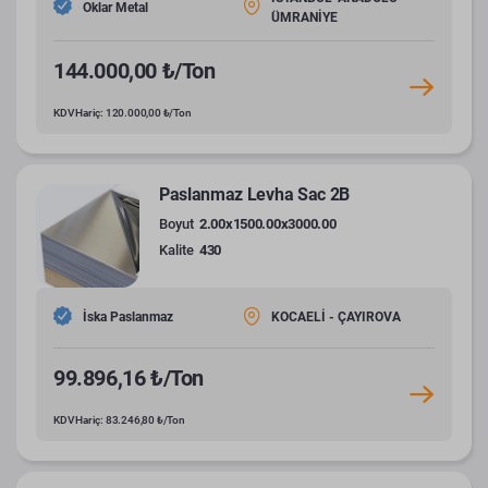
Oklar Metal
ÜMRANİYE
144.000,00 ₺/Ton
KDV Hariç: 120.000,00 ₺/Ton
Paslanmaz Levha Sac 2B
Boyut
2.00x1500.00x3000.00
Kalite
430
İska Paslanmaz
KOCAELİ - ÇAYIROVA
99.896,16 ₺/Ton
KDV Hariç: 83.246,80 ₺/Ton