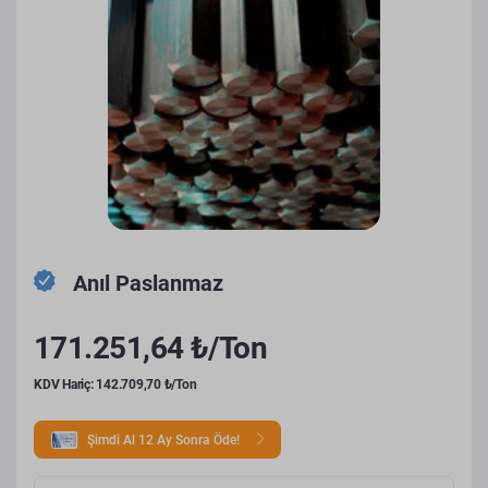
Anıl Paslanmaz
171.251,64 ₺/Ton
KDV Hariç: 142.709,70 ₺/Ton
Şimdi Al 12 Ay Sonra Öde!