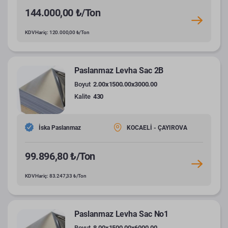
144.000,00 ₺/Ton
KDV Hariç: 120.000,00 ₺/Ton
Paslanmaz Levha Sac 2B
Boyut
2.00x1500.00x3000.00
Kalite
430
İska Paslanmaz
KOCAELİ - ÇAYIROVA
99.896,80 ₺/Ton
KDV Hariç: 83.247,33 ₺/Ton
Paslanmaz Levha Sac No1
Boyut
8.00x1500.00x6000.00