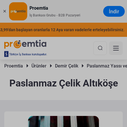
Proemtia
İndir
İş Bankası Grubu - B2B Pazaryeri
'dan başlayan oranlarla 12 Aya varan vadelerle erteleyebilirsiniz.
ŞI
Proemtia 
Ürünler 
Demir Çelik 
Paslanmaz Yassı ve
Paslanmaz Çelik Altıköşe