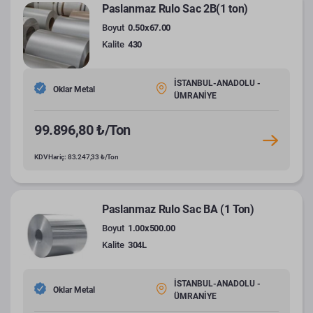
Paslanmaz Rulo Sac 2B(1 ton)
Boyut
0.50x67.00
Kalite
430
İSTANBUL-ANADOLU -
Oklar Metal
ÜMRANİYE
99.896,80 ₺/Ton
KDV Hariç: 83.247,33 ₺/Ton
Paslanmaz Rulo Sac BA (1 Ton)
Boyut
1.00x500.00
Kalite
304L
İSTANBUL-ANADOLU -
Oklar Metal
ÜMRANİYE