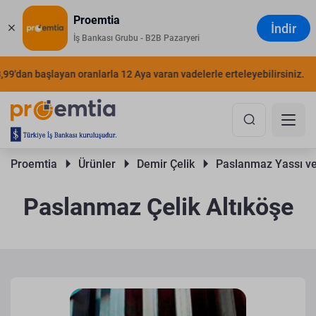
Proemtia
İndir
İş Bankası Grubu - B2B Pazaryeri
an başlayan oranlarla 12 Aya varan vadelerle erteleyebilirsiniz.
ŞIMD
Proemtia 
Ürünler 
Demir Çelik 
Paslanmaz Yassı ve
Paslanmaz Çelik Altıköşe