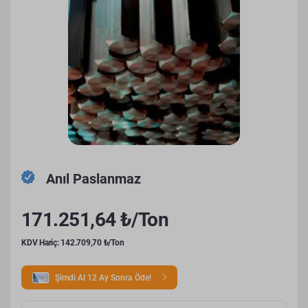
Anıl Paslanmaz
171.251,64 ₺/Ton
KDV Hariç: 142.709,70 ₺/Ton
Şimdi Al 12 Ay Sonra Öde!