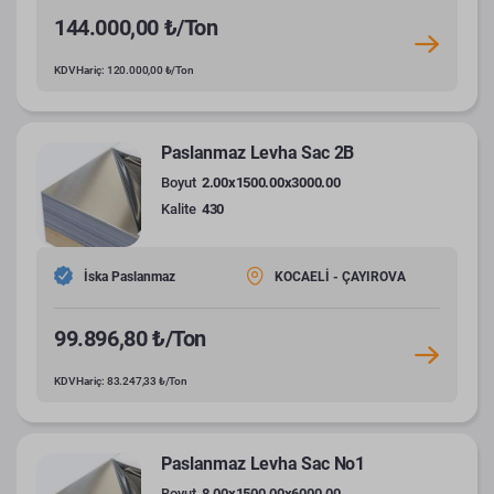
144.000,00 ₺/Ton
KDV Hariç: 120.000,00 ₺/Ton
Paslanmaz Levha Sac 2B
Boyut
2.00x1500.00x3000.00
Kalite
430
İska Paslanmaz
KOCAELİ - ÇAYIROVA
99.896,80 ₺/Ton
KDV Hariç: 83.247,33 ₺/Ton
Paslanmaz Levha Sac No1
Boyut
8.00x1500.00x6000.00