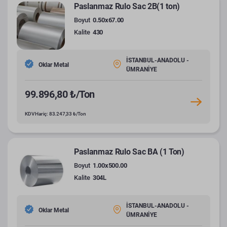
Paslanmaz Rulo Sac 2B(1 ton)
Boyut
0.50x67.00
Kalite
430
İSTANBUL-ANADOLU -
Oklar Metal
ÜMRANİYE
99.896,80 ₺/Ton
KDV Hariç: 83.247,33 ₺/Ton
Paslanmaz Rulo Sac BA (1 Ton)
Boyut
1.00x500.00
Kalite
304L
İSTANBUL-ANADOLU -
Oklar Metal
ÜMRANİYE