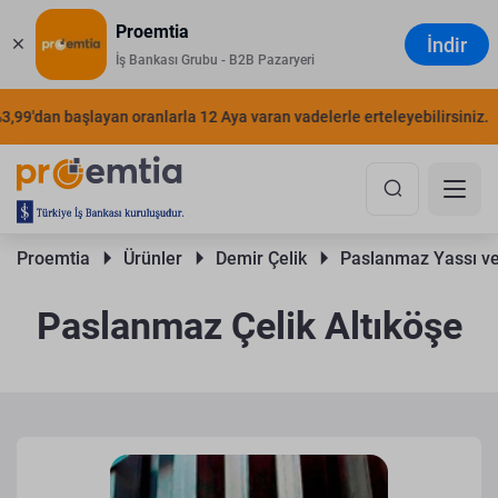
Proemtia
İndir
İş Bankası Grubu - B2B Pazaryeri
'dan başlayan oranlarla 12 Aya varan vadelerle erteleyebilirsiniz.
ŞI
Proemtia 
Ürünler 
Demir Çelik 
Paslanmaz Yassı ve
Paslanmaz Çelik Altıköşe