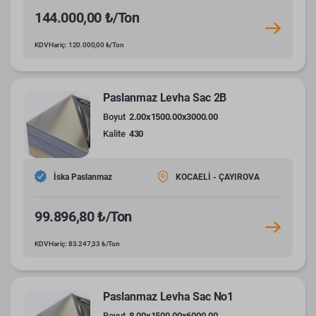
144.000,00 ₺/Ton
KDV Hariç: 120.000,00 ₺/Ton
Paslanmaz Levha Sac 2B
Boyut
2.00x1500.00x3000.00
Kalite
430
İska Paslanmaz
KOCAELİ - ÇAYIROVA
99.896,80 ₺/Ton
KDV Hariç: 83.247,33 ₺/Ton
Paslanmaz Levha Sac No1
Boyut
8.00x1500.00x6000.00