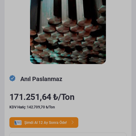
Anıl Paslanmaz
171.251,64 ₺/Ton
KDV Hariç: 142.709,70 ₺/Ton
Şimdi Al 12 Ay Sonra Öde!