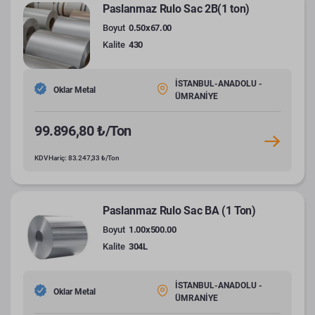
Paslanmaz Rulo Sac 2B(1 ton)
Boyut
0.50x67.00
Kalite
430
İSTANBUL-ANADOLU -
Oklar Metal
ÜMRANİYE
99.896,80 ₺/Ton
KDV Hariç: 83.247,33 ₺/Ton
Paslanmaz Rulo Sac BA (1 Ton)
Boyut
1.00x500.00
Kalite
304L
İSTANBUL-ANADOLU -
Oklar Metal
ÜMRANİYE