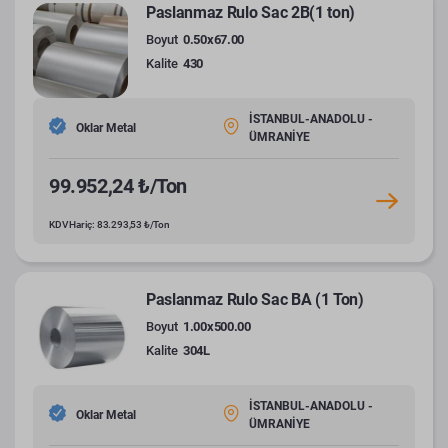
Paslanmaz Rulo Sac 2B(1 ton)
Boyut
0.50x67.00
Kalite
430
İSTANBUL-ANADOLU -
Oklar Metal
ÜMRANİYE
99.952,24 ₺/Ton
KDV Hariç: 83.293,53 ₺/Ton
Paslanmaz Rulo Sac BA (1 Ton)
Boyut
1.00x500.00
Kalite
304L
İSTANBUL-ANADOLU -
Oklar Metal
ÜMRANİYE