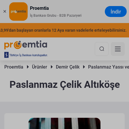
Proemtia
İndir
İş Bankası Grubu - B2B Pazaryeri
'dan başlayan oranlarla 12 Aya varan vadelerle erteleyebilirsiniz.
ŞI
Proemtia 
Ürünler 
Demir Çelik 
Paslanmaz Yassı ve
Paslanmaz Çelik Altıköşe