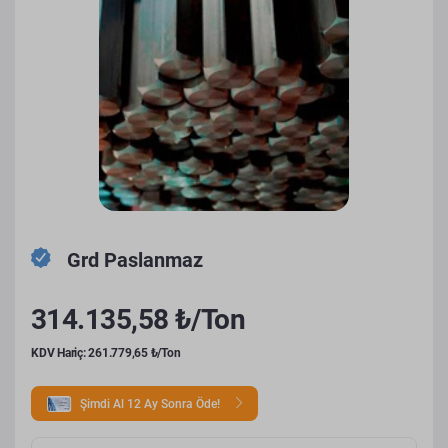
Grd Paslanmaz
314.135,58 ₺/Ton
KDV Hariç: 261.779,65 ₺/Ton
Şimdi Al 12 Ay Sonra Öde!