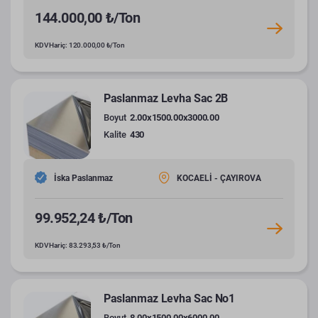
144.000,00 ₺/Ton
KDV Hariç: 120.000,00 ₺/Ton
Paslanmaz Levha Sac 2B
Boyut
2.00x1500.00x3000.00
Kalite
430
İska Paslanmaz
KOCAELİ - ÇAYIROVA
99.952,24 ₺/Ton
KDV Hariç: 83.293,53 ₺/Ton
Paslanmaz Levha Sac No1
Boyut
8.00x1500.00x6000.00