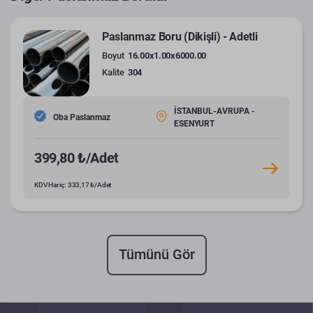
Paslanmaz Boru (Dikişli) - Adetli
Boyut
16.00x1.00x6000.00
Kalite
304
İSTANBUL-AVRUPA -
Oba Paslanmaz
ESENYURT
399,80 ₺/Adet
KDV Hariç: 333,17 ₺/Adet
Tümünü Gör