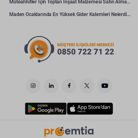
Müteahhitler İçin Toptan İnşaat Malzemesi Satın Alma Rehberi
Maden Ocaklarında En Yüksek Gider Kalemleri Nelerdir?