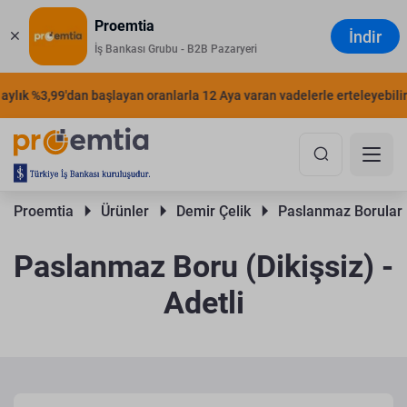
Proemtia
İndir
İş Bankası Grubu - B2B Pazaryeri
lık %3,99'dan başlayan oranlarla 12 Aya varan vadelerle erteleyebilirsin
Proemtia 
Ürünler 
Demir Çelik 
Paslanmaz Borular 
Paslanmaz Boru (Dikişsiz) -
Adetli