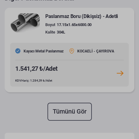
Paslanmaz Boru (Dikişsiz) - Adetli
Boyut
17.15x1.65x6000.00
Kalite
304L
Kayacı Metal Paslanmaz
KOCAELİ - ÇAYIROVA
1.541,27 ₺/Adet
KDV Hariç: 1.284,39 ₺/Adet
Tümünü Gör