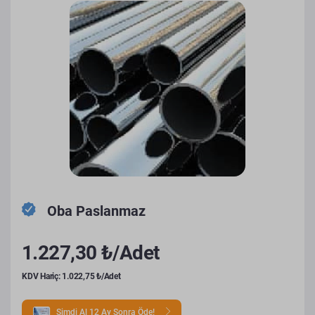
Oba Paslanmaz
1.227,30 ₺/Adet
KDV Hariç: 1.022,75 ₺/Adet
Şimdi Al 12 Ay Sonra Öde!