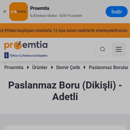
Proemtia
İndir
İş Bankası Grubu - B2B Pazaryeri
9'dan başlayan oranlarla 12 Aya varan vadelerle erteleyebilirsiniz.
Ş
Proemtia 
Ürünler 
Demir Çelik 
Paslanmaz Borular 
Paslanmaz Boru (Dikişli) -
Adetli