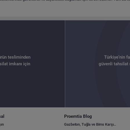
ürün tesliminden
Türkiye’nin f
ilat imkanı için
güvenli tahsilat
al
Proemtia Blog
şın
Gazbeton, Tuğla ve Bims Karşılaştırması: Hangisi Daha Avantajlı?