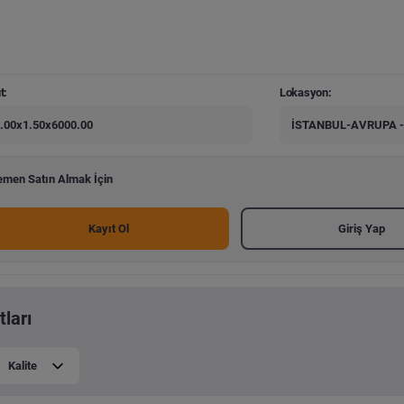
t:
Lokasyon:
.00x1.50x6000.00
İSTANBUL-AVRUPA -
men Satın Almak İçin
Kayıt Ol
Giriş Yap
tları
Kalite