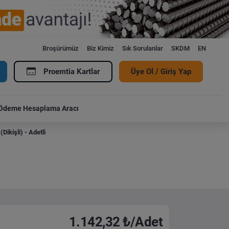
Broşürümüz
Biz Kimiz
Sık Sorulanlar
SKDM
EN
Proemtia Kartlar
Üye Ol / Giriş Yap
Ödeme Hesaplama Aracı
ikişli) - Adetli
1.142,32 ₺/Adet