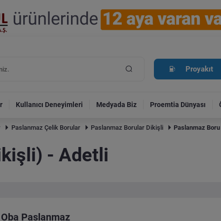
Proyakıt
r
Kullanıcı Deneyimleri
Medyada Biz
Proemtia Dünyası
r
Paslanmaz Çelik Borular
Paslanmaz Borular Dikişli
Paslanmaz Boru (D
işli) - Adetli
Oba Paslanmaz