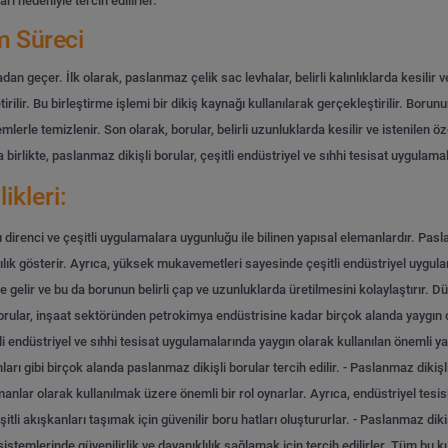
ı nedeniyle tercih edilirler.
m Süreci
 geçer. İlk olarak, paslanmaz çelik sac levhalar, belirli kalınlıklarda kesilir ve
tirilir. Bu birleştirme işlemi bir dikiş kaynağı kullanılarak gerçekleştirilir. Boru
mlerle temizlenir. Son olarak, borular, belirli uzunluklarda kesilir ve istenilen öze
irlikte, paslanmaz dikişli borular, çeşitli endüstriyel ve sıhhi tesisat uygulamal
ikleri:
şı direnci ve çeşitli uygulamalara uygunluğu ile bilinen yapısal elemanlardır. Pa
ılık gösterir. Ayrıca, yüksek mukavemetleri sayesinde çeşitli endüstriyel uygulamal
te gelir ve bu da borunun belirli çap ve uzunluklarda üretilmesini kolaylaştırır. 
orular, inşaat sektöründen petrokimya endüstrisine kadar birçok alanda yaygın 
li endüstriyel ve sıhhi tesisat uygulamalarında yaygın olarak kullanılan önemli ya
arı gibi birçok alanda paslanmaz dikişli borular tercih edilir.
- Paslanmaz dikişli
emanlar olarak kullanılmak üzere önemli bir rol oynarlar. Ayrıca, endüstriyel tes
itli akışkanları taşımak için güvenilir boru hatları oluştururlar.
- Paslanmaz dikiş
 sistemlerinde güvenilirlik ve dayanıklılık sağlamak için tercih edilirler. Tüm bu 