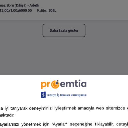
az Boru (Dikişli) - Adetli
12.00x1.00x6000.00
Kalite:
304L
Daha fazla göster