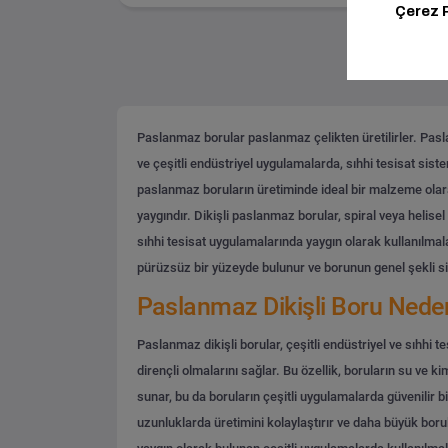
Paslanmaz borular paslanmaz çelikten üretilirler. Paslan
ve çeşitli endüstriyel uygulamalarda, sıhhi tesisat sist
paslanmaz boruların üretiminde ideal bir malzeme olara
yaygındır. Dikişli paslanmaz borular, spiral veya helisel
sıhhi tesisat uygulamalarında yaygın olarak kullanılmalar
pürüzsüz bir yüzeyde bulunur ve borunun genel şekli si
Paslanmaz Dikişli Boru Neden 
Paslanmaz dikişli borular, çeşitli endüstriyel ve sıhhi 
dirençli olmalarını sağlar. Bu özellik, boruların su ve
sunar, bu da boruların çeşitli uygulamalarda güvenilir bir
uzunluklarda üretimini kolaylaştırır ve daha büyük borula