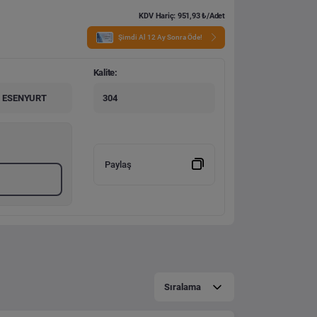
KDV Hariç: 951,93 ₺/Adet
Şimdi Al 12 Ay Sonra Öde!
Kalite:
 ESENYURT
304
Paylaş
Sıralama