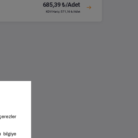
685,39 ₺/Adet
KDV Hariç: 571,16 ₺/Adet