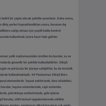
 belirli bir çapta olacak şekilde yuvarlanır. Daha sonra,
nun dikiş yerleri kaynaklandıktan sonra, borunun dış
lliklere sahip olması için çeşitli kalite kontrol
arında kullanılmak üzere hazır hale gelirler.
slanmaz çelik malzemesinden üretilen bu borular, su ve
arda güvenilir bir şekilde kullanılabilirler. Dikişli
Düzgün ve pürüzsüz bir yüzeye sahiptirler, bu da temizlik
olarak kullanılmaktadır.
## Paslanmaz Dikişli Boru
pısal elemanlardır. İnşaat sektöründe, bina iskeletleri,
 borular; taşıma sistemlerinde, raylı sistemler,
islerde, petrokimya endüstrisinde, gıda işleme
li borular, sıhhi tesisat uygulamalarında sıklıkla
kullanım alanları, paslanmaz dikişli boruların çok yönlü