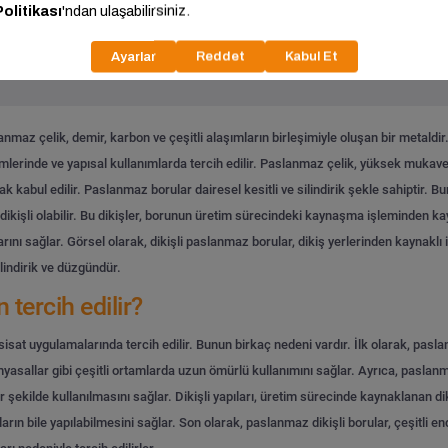
Tümünü Gör
maz çelik, demir, karbon ve çeşitli alaşımların birleşimiyle oluşan bir metaldir. 
emlerinde ve yapısal kullanımlarda tercih edilir. Paslanmaz çelik, yüksek mukave
k kabul edilir.
Paslanmaz borular dairesel kesitli ve silindirik şekle sahiptir. B
 dikişli olabilir. Bu dikişler, borunun üretim sürecindeki kaynaşma işleminden kayn
ını sağlar. Görsel olarak, dikişli paslanmaz borular, dikiş yerlerinden kaynaklı in
lindirik ve düzgündür.
tercih edilir?
tesisat uygulamalarında tercih edilir. Bunun birkaç nedeni vardır. İlk olarak, pas
 kimyasallar gibi çeşitli ortamlarda uzun ömürlü kullanımını sağlar. Ayrıca, pas
 şekilde kullanılmasını sağlar. Dikişli yapıları, üretim sürecinde kaynaklanan diki
rın bile yapılabilmesini sağlar. Son olarak, paslanmaz dikişli borular, çeşitli en