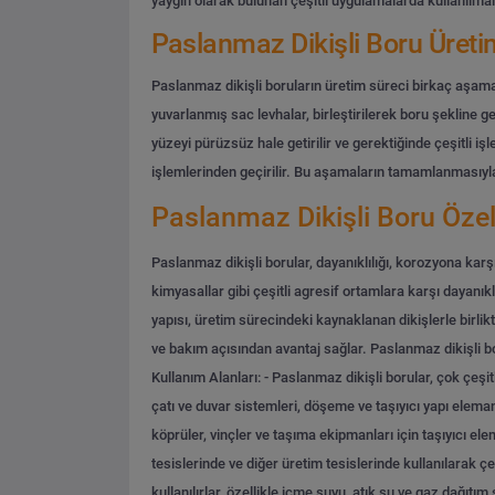
yaygın olarak bulunan çeşitli uygulamalarda kullanılmalar
Paslanmaz Dikişli Boru Üreti
Paslanmaz dikişli boruların üretim süreci birkaç aşamadan
yuvarlanmış sac levhalar, birleştirilerek boru şekline ge
yüzeyi pürüzsüz hale getirilir ve gerektiğinde çeşitli işle
işlemlerinden geçirilir. Bu aşamaların tamamlanmasıyla b
Paslanmaz Dikişli Boru Özell
Paslanmaz dikişli borular, dayanıklılığı, korozyona kar
kimyasallar gibi çeşitli agresif ortamlara karşı dayanıkl
yapısı, üretim sürecindeki kaynaklanan dikişlerle birlik
ve bakım açısından avantaj sağlar. Paslanmaz dikişli b
Kullanım Alanları:
- Paslanmaz dikişli borular, çok çeşit
çatı ve duvar sistemleri, döşeme ve taşıyıcı yapı elemanl
köprüler, vinçler ve taşıma ekipmanları için taşıyıcı el
tesislerinde ve diğer üretim tesislerinde kullanılarak çeş
kullanılırlar, özellikle içme suyu, atık su ve gaz dağıtım