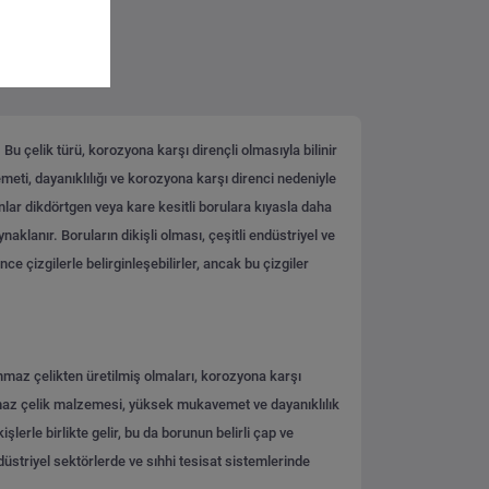
Bu çelik türü, korozyona karşı dirençli olmasıyla bilinir
meti, dayanıklılığı ve korozyona karşı direnci nedeniyle
unlar dikdörtgen veya kare kesitli borulara kıyasla daha
aklanır. Boruların dikişli olması, çeşitli endüstriyel ve
ce çizgilerle belirginleşebilirler, ancak bu çizgiler
lanmaz çelikten üretilmiş olmaları, korozyona karşı
lanmaz çelik malzemesi, yüksek mukavemet ve dayanıklılık
şlerle birlikte gelir, bu da borunun belirli çap ve
düstriyel sektörlerde ve sıhhi tesisat sistemlerinde