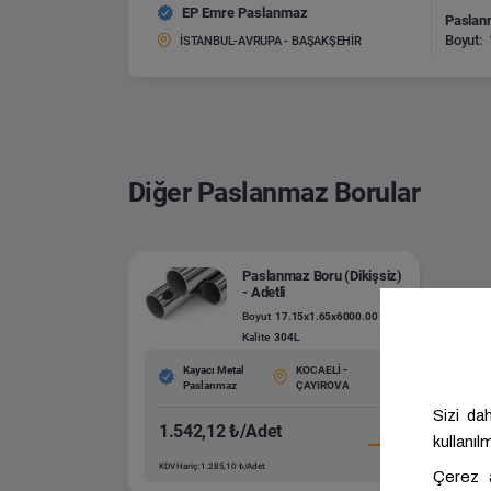
EP Emre Paslanmaz
Paslanm
Boyut:
İSTANBUL-AVRUPA - BAŞAKŞEHİR
Diğer Paslanmaz Borular
Paslanmaz Boru (Dikişsiz)
- Adetli
Boyut
17.15x1.65x6000.00
Kalite
304L
Kayacı Metal
KOCAELİ -
Paslanmaz
ÇAYIROVA
1.542,12 ₺/Adet
KDV Hariç: 1.285,10 ₺/Adet