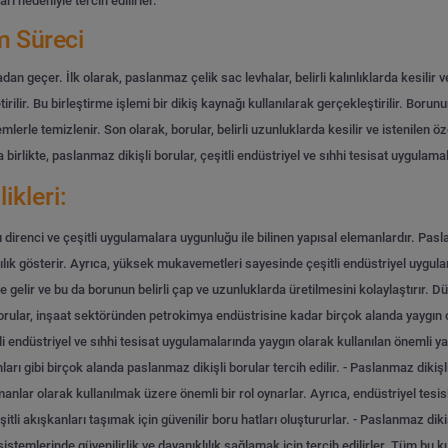
ı nedeniyle tercih edilirler.
m Süreci
 geçer. İlk olarak, paslanmaz çelik sac levhalar, belirli kalınlıklarda kesilir ve
tirilir. Bu birleştirme işlemi bir dikiş kaynağı kullanılarak gerçekleştirilir. Boru
mlerle temizlenir. Son olarak, borular, belirli uzunluklarda kesilir ve istenilen öze
irlikte, paslanmaz dikişli borular, çeşitli endüstriyel ve sıhhi tesisat uygulamal
ikleri:
şı direnci ve çeşitli uygulamalara uygunluğu ile bilinen yapısal elemanlardır. Pa
ılık gösterir. Ayrıca, yüksek mukavemetleri sayesinde çeşitli endüstriyel uygulamal
te gelir ve bu da borunun belirli çap ve uzunluklarda üretilmesini kolaylaştırır. 
orular, inşaat sektöründen petrokimya endüstrisine kadar birçok alanda yaygın 
li endüstriyel ve sıhhi tesisat uygulamalarında yaygın olarak kullanılan önemli ya
arı gibi birçok alanda paslanmaz dikişli borular tercih edilir.
- Paslanmaz dikişli
emanlar olarak kullanılmak üzere önemli bir rol oynarlar. Ayrıca, endüstriyel tes
itli akışkanları taşımak için güvenilir boru hatları oluştururlar.
- Paslanmaz dikiş
 sistemlerinde güvenilirlik ve dayanıklılık sağlamak için tercih edilirler. Tüm bu 