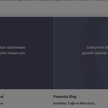
ürün tesliminden
Türkiye’nin f
ilat imkanı için
güvenli tahsilat
al
Proemtia Blog
şın
Gazbeton, Tuğla ve Bims Karşılaştırması: Hangisi Daha Avantajlı?