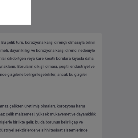
Bu çelik türü, korozyona karşı dirençli olmasıyla bilinir
meti, dayanıklılığı ve korozyona karşı direnci nedeniyle
unlar dikdörtgen veya kare kesitli borulara kıyasla daha
aklanır. Boruların dikişli olması, çeşitli endüstriyel ve
ce çizgilerle belirginleşebilirler, ancak bu çizgiler
lanmaz çelikten üretilmiş olmaları, korozyona karşı
lanmaz çelik malzemesi, yüksek mukavemet ve dayanıklılık
şlerle birlikte gelir, bu da borunun belirli çap ve
düstriyel sektörlerde ve sıhhi tesisat sistemlerinde