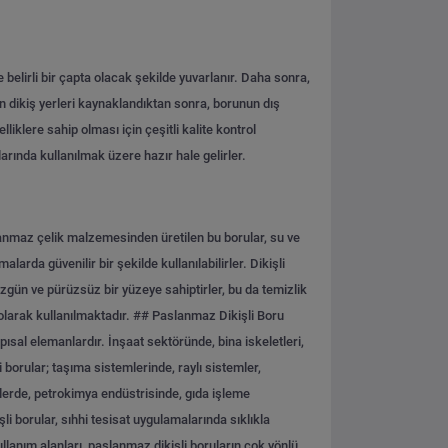
 belirli bir çapta olacak şekilde yuvarlanır. Daha sonra,
nun dikiş yerleri kaynaklandıktan sonra, borunun dış
lliklere sahip olması için çeşitli kalite kontrol
arında kullanılmak üzere hazır hale gelirler.
slanmaz çelik malzemesinden üretilen bu borular, su ve
arda güvenilir bir şekilde kullanılabilirler. Dikişli
Düzgün ve pürüzsüz bir yüzeye sahiptirler, bu da temizlik
olarak kullanılmaktadır.
## Paslanmaz Dikişli Boru
pısal elemanlardır. İnşaat sektöründe, bina iskeletleri,
 borular; taşıma sistemlerinde, raylı sistemler,
islerde, petrokimya endüstrisinde, gıda işleme
li borular, sıhhi tesisat uygulamalarında sıklıkla
kullanım alanları, paslanmaz dikişli boruların çok yönlü