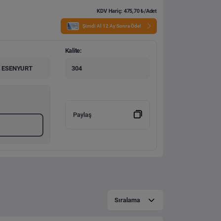
KDV Hariç: 475,70 ₺/Adet
Şimdi Al 12 Ay Sonra Öde!
Kalite:
 ESENYURT
304
Paylaş
Sıralama