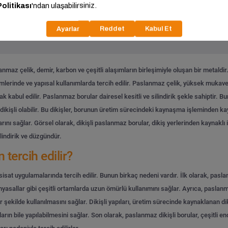
Tümünü Gör
maz çelik, demir, karbon ve çeşitli alaşımların birleşimiyle oluşan bir metaldir. 
emlerinde ve yapısal kullanımlarda tercih edilir. Paslanmaz çelik, yüksek mukave
k kabul edilir.
Paslanmaz borular dairesel kesitli ve silindirik şekle sahiptir. B
 dikişli olabilir. Bu dikişler, borunun üretim sürecindeki kaynaşma işleminden kayn
ını sağlar. Görsel olarak, dikişli paslanmaz borular, dikiş yerlerinden kaynaklı in
lindirik ve düzgündür.
tercih edilir?
tesisat uygulamalarında tercih edilir. Bunun birkaç nedeni vardır. İlk olarak, pas
 kimyasallar gibi çeşitli ortamlarda uzun ömürlü kullanımını sağlar. Ayrıca, pas
 şekilde kullanılmasını sağlar. Dikişli yapıları, üretim sürecinde kaynaklanan diki
rın bile yapılabilmesini sağlar. Son olarak, paslanmaz dikişli borular, çeşitli en