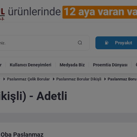
Proyakıt
r
Kullanıcı Deneyimleri
Medyada Biz
Proemtia Dünyası
r
Paslanmaz Çelik Borular
Paslanmaz Borular Dikişli
Paslanmaz Boru (D
işli) - Adetli
Oba Paslanmaz