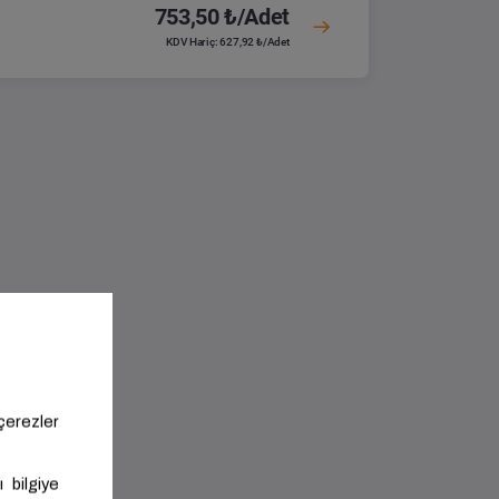
753,50 ₺/Adet
KDV Hariç: 627,92 ₺/Adet