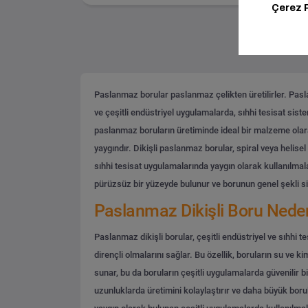
Paslanmaz borular paslanmaz çelikten üretilirler. Paslan
ve çeşitli endüstriyel uygulamalarda, sıhhi tesisat sist
paslanmaz boruların üretiminde ideal bir malzeme olara
yaygındır. Dikişli paslanmaz borular, spiral veya helisel
sıhhi tesisat uygulamalarında yaygın olarak kullanılmalar
pürüzsüz bir yüzeyde bulunur ve borunun genel şekli si
Paslanmaz Dikişli Boru Neden 
Paslanmaz dikişli borular, çeşitli endüstriyel ve sıhhi 
dirençli olmalarını sağlar. Bu özellik, boruların su ve
sunar, bu da boruların çeşitli uygulamalarda güvenilir bir
uzunluklarda üretimini kolaylaştırır ve daha büyük borula