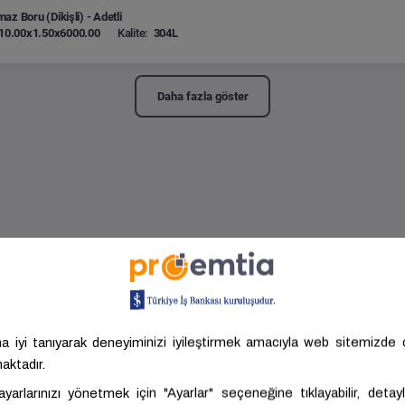
az Boru (Dikişli) - Adetli
10.00x1.50x6000.00
Kalite:
304L
Daha fazla göster