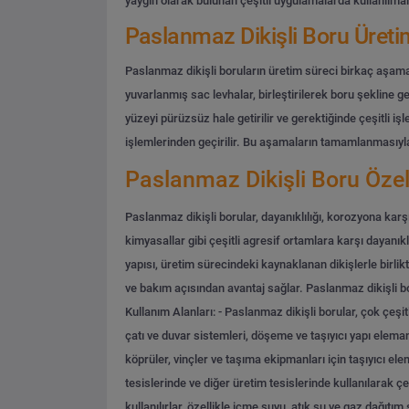
yaygın olarak bulunan çeşitli uygulamalarda kullanılmalar
Paslanmaz Dikişli Boru Üreti
Paslanmaz dikişli boruların üretim süreci birkaç aşamadan
yuvarlanmış sac levhalar, birleştirilerek boru şekline ge
yüzeyi pürüzsüz hale getirilir ve gerektiğinde çeşitli işle
işlemlerinden geçirilir. Bu aşamaların tamamlanmasıyla b
Paslanmaz Dikişli Boru Özell
Paslanmaz dikişli borular, dayanıklılığı, korozyona kar
kimyasallar gibi çeşitli agresif ortamlara karşı dayanıkl
yapısı, üretim sürecindeki kaynaklanan dikişlerle birlik
ve bakım açısından avantaj sağlar. Paslanmaz dikişli b
Kullanım Alanları:
- Paslanmaz dikişli borular, çok çeşit
çatı ve duvar sistemleri, döşeme ve taşıyıcı yapı elemanl
köprüler, vinçler ve taşıma ekipmanları için taşıyıcı el
tesislerinde ve diğer üretim tesislerinde kullanılarak çeş
kullanılırlar, özellikle içme suyu, atık su ve gaz dağıtım