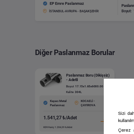
EP Emre Paslanmaz
Paslanm
Boyut:
İSTANBUL-AVRUPA - BAŞAKŞEHİR
Diğer Paslanmaz Borular
Paslanmaz Boru (Dikişsiz)
- Adetli
Boyut
17.15x1.65x6000.00
Kalite
304L
Kayacı Metal
KOCAELİ -
Paslanmaz
ÇAYIROVA
1.541,27 ₺/Adet
KDV Hariç: 1.284,39 ₺/Adet