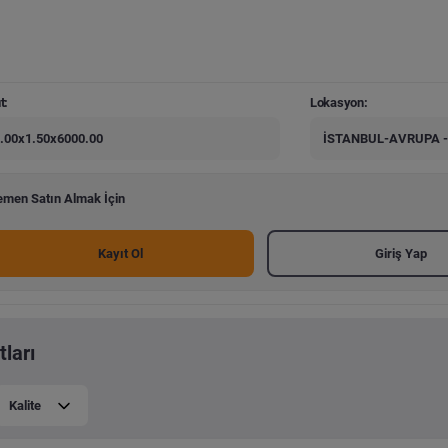
t:
Lokasyon:
.00x1.50x6000.00
İSTANBUL-AVRUPA -
men Satın Almak İçin
Kayıt Ol
Giriş Yap
tları
Kalite