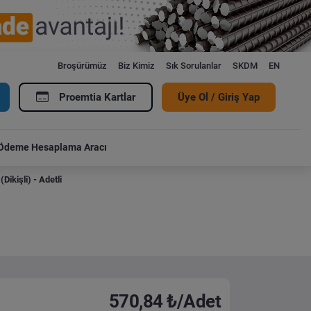
Broşürümüz
Biz Kimiz
Sık Sorulanlar
SKDM
EN
Proemtia Kartlar
Üye Ol / Giriş Yap
Ödeme Hesaplama Aracı
ikişli) - Adetli
570,84 ₺/Adet