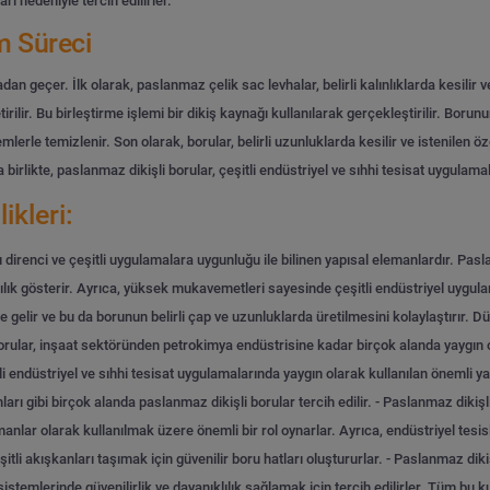
ı nedeniyle tercih edilirler.
m Süreci
 geçer. İlk olarak, paslanmaz çelik sac levhalar, belirli kalınlıklarda kesilir ve
tirilir. Bu birleştirme işlemi bir dikiş kaynağı kullanılarak gerçekleştirilir. Boru
mlerle temizlenir. Son olarak, borular, belirli uzunluklarda kesilir ve istenilen öze
irlikte, paslanmaz dikişli borular, çeşitli endüstriyel ve sıhhi tesisat uygulamal
ikleri:
şı direnci ve çeşitli uygulamalara uygunluğu ile bilinen yapısal elemanlardır. Pa
ılık gösterir. Ayrıca, yüksek mukavemetleri sayesinde çeşitli endüstriyel uygulamal
te gelir ve bu da borunun belirli çap ve uzunluklarda üretilmesini kolaylaştırır. 
orular, inşaat sektöründen petrokimya endüstrisine kadar birçok alanda yaygın 
li endüstriyel ve sıhhi tesisat uygulamalarında yaygın olarak kullanılan önemli ya
arı gibi birçok alanda paslanmaz dikişli borular tercih edilir.
- Paslanmaz dikişli
emanlar olarak kullanılmak üzere önemli bir rol oynarlar. Ayrıca, endüstriyel tes
itli akışkanları taşımak için güvenilir boru hatları oluştururlar.
- Paslanmaz dikiş
 sistemlerinde güvenilirlik ve dayanıklılık sağlamak için tercih edilirler. Tüm bu 