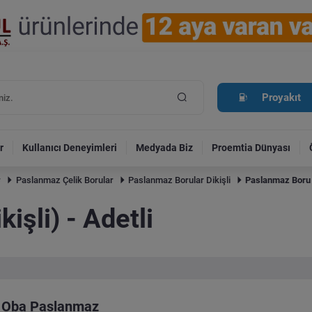
Proyakıt
r
Kullanıcı Deneyimleri
Medyada Biz
Proemtia Dünyası
r
Paslanmaz Çelik Borular
Paslanmaz Borular Dikişli
Paslanmaz Boru (D
işli) - Adetli
Oba Paslanmaz