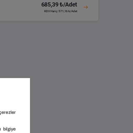
685,39 ₺/Adet
KDV Hariç: 571,16 ₺/Adet