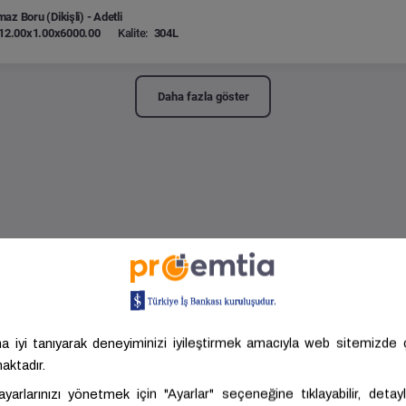
az Boru (Dikişli) - Adetli
12.00x1.00x6000.00
Kalite:
304L
Daha fazla göster