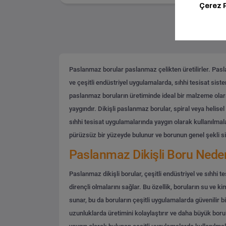
Paslanmaz borular paslanmaz çelikten üretilirler. Paslan
ve çeşitli endüstriyel uygulamalarda, sıhhi tesisat sist
paslanmaz boruların üretiminde ideal bir malzeme olara
yaygındır. Dikişli paslanmaz borular, spiral veya helisel
sıhhi tesisat uygulamalarında yaygın olarak kullanılmalar
pürüzsüz bir yüzeyde bulunur ve borunun genel şekli si
Paslanmaz Dikişli Boru Neden 
Paslanmaz dikişli borular, çeşitli endüstriyel ve sıhhi 
dirençli olmalarını sağlar. Bu özellik, boruların su ve
sunar, bu da boruların çeşitli uygulamalarda güvenilir bir
uzunluklarda üretimini kolaylaştırır ve daha büyük borula