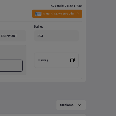
KDV Hariç: 761,54 ₺/Adet
Şimdi Al 12 Ay Sonra Öde!
Kalite:
 ESENYURT
304
Paylaş
Sıralama