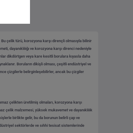
Bu çelik türü, korozyona karşı dirençli olmasıyla bilinir
meti, dayanıklılığı ve korozyona karşı direnci nedeniyle
unlar dikdörtgen veya kare kesitli borulara kıyasla daha
aklanır. Boruların dikişli olması, çeşitli endüstriyel ve
ce çizgilerle belirginleşebilirler, ancak bu çizgiler
lanmaz çelikten üretilmiş olmaları, korozyona karşı
lanmaz çelik malzemesi, yüksek mukavemet ve dayanıklılık
şlerle birlikte gelir, bu da borunun belirli çap ve
düstriyel sektörlerde ve sıhhi tesisat sistemlerinde