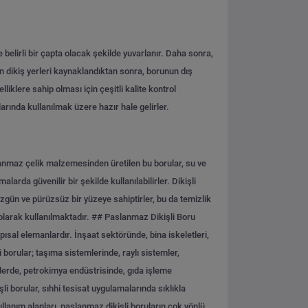
 belirli bir çapta olacak şekilde yuvarlanır. Daha sonra,
nun dikiş yerleri kaynaklandıktan sonra, borunun dış
lliklere sahip olması için çeşitli kalite kontrol
arında kullanılmak üzere hazır hale gelirler.
slanmaz çelik malzemesinden üretilen bu borular, su ve
arda güvenilir bir şekilde kullanılabilirler. Dikişli
Düzgün ve pürüzsüz bir yüzeye sahiptirler, bu da temizlik
olarak kullanılmaktadır.
## Paslanmaz Dikişli Boru
pısal elemanlardır. İnşaat sektöründe, bina iskeletleri,
 borular; taşıma sistemlerinde, raylı sistemler,
islerde, petrokimya endüstrisinde, gıda işleme
li borular, sıhhi tesisat uygulamalarında sıklıkla
kullanım alanları, paslanmaz dikişli boruların çok yönlü