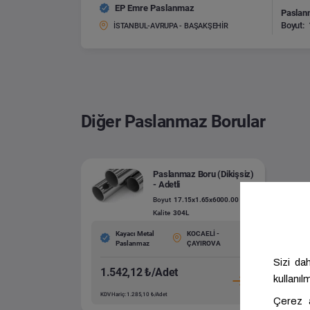
EP Emre Paslanmaz
Paslanm
Boyut:
İSTANBUL-AVRUPA - BAŞAKŞEHİR
Diğer Paslanmaz Borular
Paslanmaz Boru (Dikişsiz)
- Adetli
Boyut
17.15x1.65x6000.00
Kalite
304L
Kayacı Metal
KOCAELİ -
Paslanmaz
ÇAYIROVA
1.542,12 ₺/Adet
KDV Hariç: 1.285,10 ₺/Adet