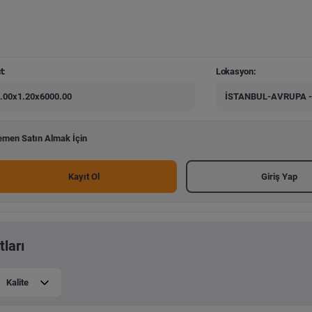
t:
Lokasyon:
.00x1.20x6000.00
İSTANBUL-AVRUPA -
men Satın Almak İçin
Kayıt Ol
Giriş Yap
tları
Kalite