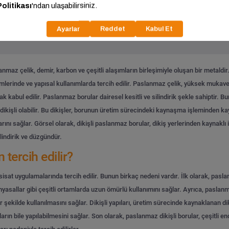
Tümünü Gör
maz çelik, demir, karbon ve çeşitli alaşımların birleşimiyle oluşan bir metaldir. 
emlerinde ve yapısal kullanımlarda tercih edilir. Paslanmaz çelik, yüksek mukave
k kabul edilir.
Paslanmaz borular dairesel kesitli ve silindirik şekle sahiptir. B
 dikişli olabilir. Bu dikişler, borunun üretim sürecindeki kaynaşma işleminden kayn
ını sağlar. Görsel olarak, dikişli paslanmaz borular, dikiş yerlerinden kaynaklı in
lindirik ve düzgündür.
tercih edilir?
tesisat uygulamalarında tercih edilir. Bunun birkaç nedeni vardır. İlk olarak, pas
 kimyasallar gibi çeşitli ortamlarda uzun ömürlü kullanımını sağlar. Ayrıca, pas
 şekilde kullanılmasını sağlar. Dikişli yapıları, üretim sürecinde kaynaklanan diki
rın bile yapılabilmesini sağlar. Son olarak, paslanmaz dikişli borular, çeşitli en