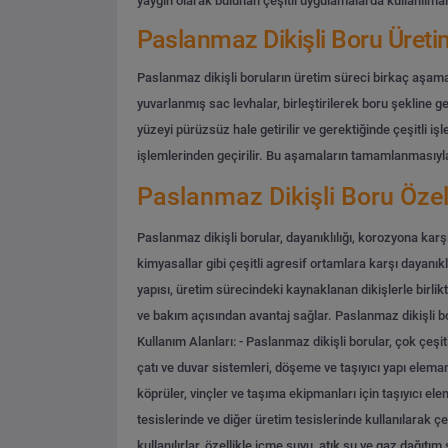
yaygın olarak bulunan çeşitli uygulamalarda kullanılmalar
Paslanmaz Dikişli Boru Üreti
Paslanmaz dikişli boruların üretim süreci birkaç aşamadan
yuvarlanmış sac levhalar, birleştirilerek boru şekline ge
yüzeyi pürüzsüz hale getirilir ve gerektiğinde çeşitli işle
işlemlerinden geçirilir. Bu aşamaların tamamlanmasıyla b
Paslanmaz Dikişli Boru Özell
Paslanmaz dikişli borular, dayanıklılığı, korozyona kar
kimyasallar gibi çeşitli agresif ortamlara karşı dayanıkl
yapısı, üretim sürecindeki kaynaklanan dikişlerle birlik
ve bakım açısından avantaj sağlar. Paslanmaz dikişli b
Kullanım Alanları:
- Paslanmaz dikişli borular, çok çeşit
çatı ve duvar sistemleri, döşeme ve taşıyıcı yapı elemanl
köprüler, vinçler ve taşıma ekipmanları için taşıyıcı el
tesislerinde ve diğer üretim tesislerinde kullanılarak çeş
kullanılırlar, özellikle içme suyu, atık su ve gaz dağıtım