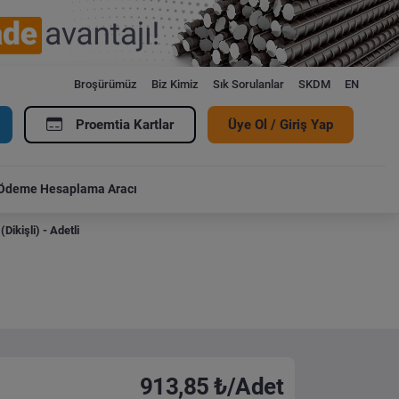
Broşürümüz
Biz Kimiz
Sık Sorulanlar
SKDM
EN
Proemtia Kartlar
Üye Ol / Giriş Yap
Ödeme Hesaplama Aracı
ikişli) - Adetli
913,85 ₺/Adet