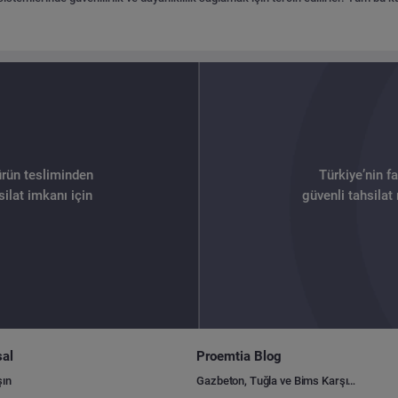
ürün tesliminden
Türkiye’nin f
ilat imkanı için
güvenli tahsilat
al
Proemtia Blog
şın
Gazbeton, Tuğla ve Bims Karşılaştırması: Hangisi Daha Avantajlı?