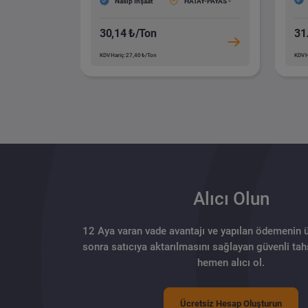
Nasip İnşaat
HATAY-PAYAS -
30,14 ₺/Ton
31
KDV Hariç: 27,40 ₺/Ton
KDV H
Alıcı Olun
12 Aya varan vade avantajı ve yapılan ödemenin 
sonra satıcıya aktarılmasını sağlayan güvenli tahs
hemen alıcı ol.
Ücretsiz Hesap Oluşturun