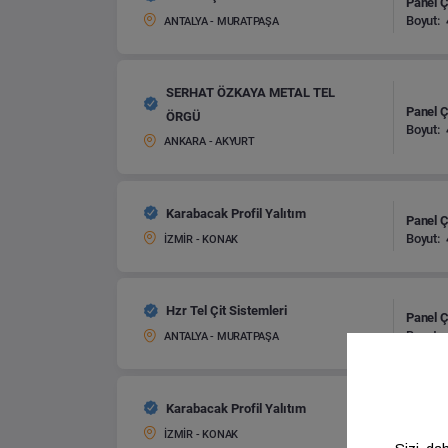
Panel Çi
Boyut:
ANTALYA - MURATPAŞA
SERHAT ÖZKAYA METAL TEL
Panel Çi
ÖRGÜ
Boyut:
ANKARA - AKYURT
Karabacak Profil Yalıtım
Panel Çi
Boyut:
İZMİR - KONAK
Hzr Tel Çit Sistemleri
Panel Çi
Boyut:
ANTALYA - MURATPAŞA
Karabacak Profil Yalıtım
Panel Çi
Boyut:
İZMİR - KONAK