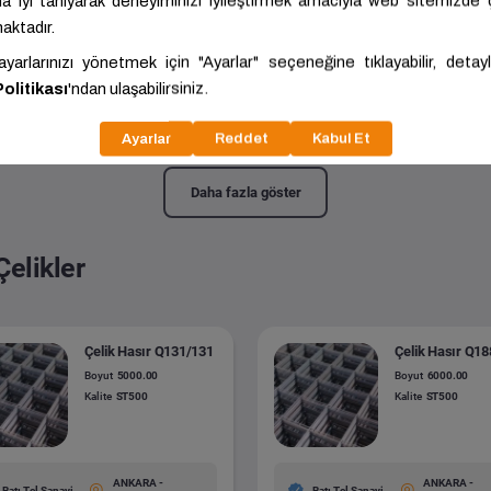
t Teli
40.00x2500.00x1000.00
Kalite:
DX51D+Z
Daha fazla göster
Çelikler
Çelik Hasır Q131/131
Çelik Hasır Q1
Boyut
5000.00
Boyut
6000.00
Kalite
ST500
Kalite
ST500
ANKARA -
ANKARA -
Batı Tel Sanayi
Batı Tel Sanayi