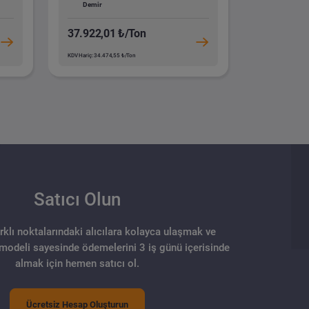
Demir
37.922,01 ₺/Ton
KDV Hariç: 34.474,55 ₺/Ton
Satıcı Olun
arklı noktalarındaki alıcılara kolayca ulaşmak ve
 modeli sayesinde ödemelerini 3 iş günü içerisinde
almak için hemen satıcı ol.
Ücretsiz Hesap Oluşturun