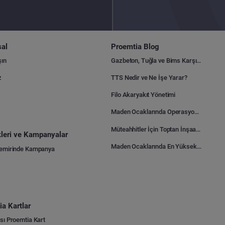
al
Proemtia Blog
şın
Gazbeton, Tuğla ve Bims Karşılaştırması: Hangisi Daha Avantajlı?
z
TTS Nedir ve Ne İşe Yarar?
Filo Akaryakıt Yönetimi
Maden Ocaklarında Operasyonel Verimlilik Nasıl Arttırılır?
Müteahhitler İçin Toptan İnşaat Malzemesi Satın Alma Rehberi
ikleri ve Kampanyalar
Maden Ocaklarında En Yüksek Gider Kalemleri Nelerdir?
Demirinde Kampanya
a Kartlar
sı Proemtia Kart