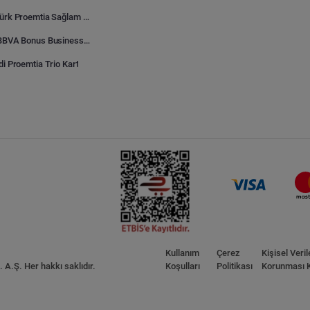
Kuveyt Türk Proemtia Sağlam Bayi Kart
Garanti BBVA Bonus Business Proemtia Bayi Kart
di Proemtia Trio Kart
Kullanım
Çerez
Kişisel Veril
A.Ş. Her hakkı saklıdır.
Koşulları
Politikası
Korunması 