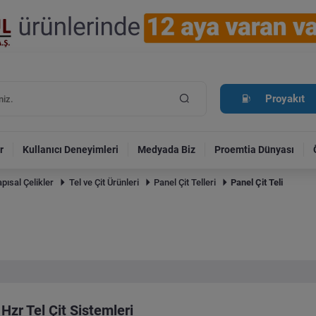
Proyakıt
r
Kullanıcı Deneyimleri
Medyada Biz
Proemtia Dünyası
pısal Çelikler
Tel ve Çit Ürünleri
Panel Çit Telleri
Panel Çit Teli
Hzr Tel Çit Sistemleri