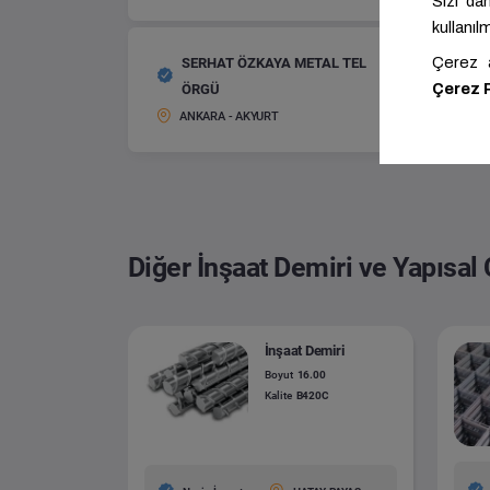
SERHAT ÖZKAYA METAL TEL
Panel Çi
ÖRGÜ
Boyut:
ANKARA - AKYURT
Diğer İnşaat Demiri ve Yapısal 
İnşaat Demiri
Boyut
16.00
Kalite
B420C