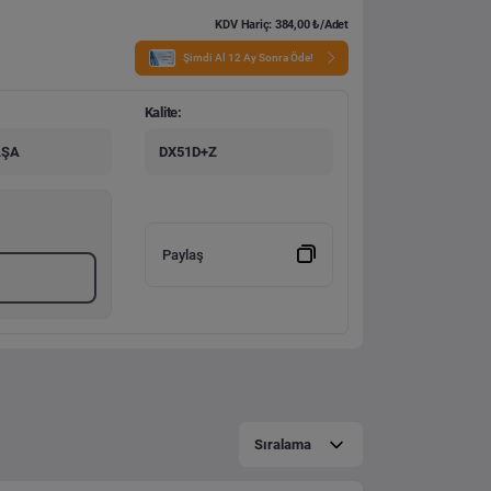
KDV Hariç: 384,00 ₺/Adet
Şimdi Al 12 Ay Sonra Öde!
Kalite:
AŞA
DX51D+Z
Paylaş
Sıralama