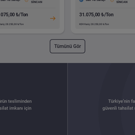
SİNCAN
SİNCAN
.075,00 ₺/Ton
31.075,00 ₺/Ton
ariç: 28.250,00 ₺/Ton
KDV Hariç: 28.250,00 ₺/Ton
Tümünü Gör
ürün tesliminden
Türkiye’nin f
ilat imkanı için
güvenli tahsilat