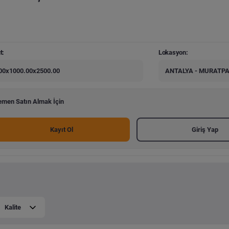
t:
Lokasyon:
00x1000.00x2500.00
ANTALYA - MURATP
men Satın Almak İçin
Kayıt Ol
Giriş Yap
Kalite