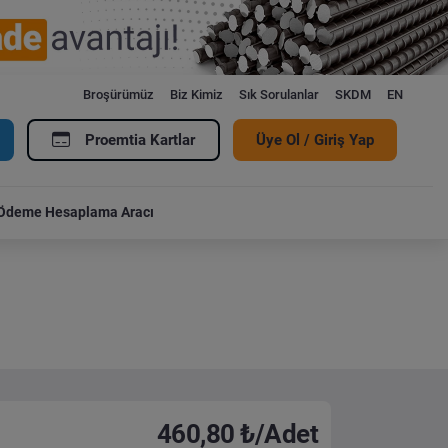
Broşürümüz
Biz Kimiz
Sık Sorulanlar
SKDM
EN
Proemtia Kartlar
Üye Ol / Giriş Yap
Ödeme Hesaplama Aracı
460,80 ₺/Adet