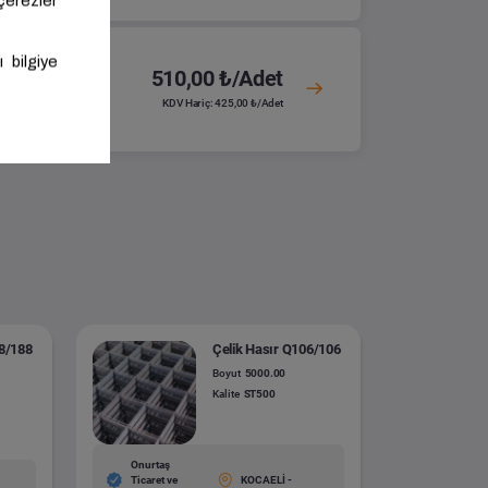
510,00 ₺/Adet
KDV Hariç: 425,00 ₺/Adet
88/188
Çelik Hasır Q106/106
Boyut
5000.00
Kalite
ST500
Onurtaş
Ticaret ve
KOCAELİ -