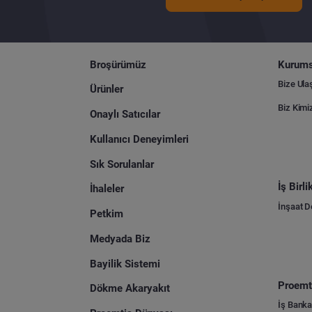
Broşürümüz
Kurums
Bize Ula
Ürünler
Biz Kimi
Onaylı Satıcılar
Kullanıcı Deneyimleri
Sık Sorulanlar
İş Birl
İhaleler
İnşaat 
Petkim
Medyada Biz
Bayilik Sistemi
Proemti
Dökme Akaryakıt
İş Banka