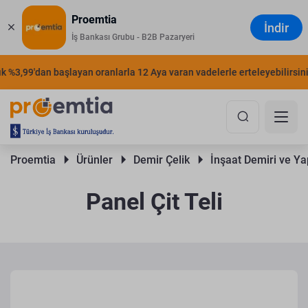
Proemtia
İndir
İş Bankası Grubu - B2B Pazaryeri
%3,99'dan başlayan oranlarla 12 Aya varan vadelerle erteleyebilirsiniz.
Proemtia 
Ürünler 
Demir Çelik 
İnşaat Demiri ve Yap
Panel Çit Teli