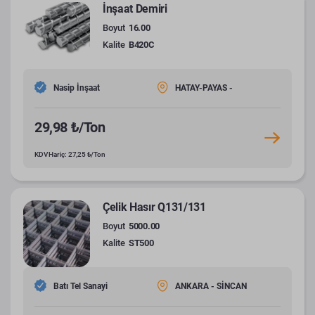
İnşaat Demiri
Boyut
16.00
Kalite
B420C
Nasip İnşaat
HATAY-PAYAS -
29,98 ₺/Ton
KDV Hariç: 27,25 ₺/Ton
Çelik Hasır Q131/131
Boyut
5000.00
Kalite
ST500
Batı Tel Sanayi
ANKARA - SİNCAN