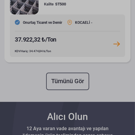
Kalite
ST500
Onurtaş Ticaret ve Demir
KOCAELİ -
37.922,32 ₺/Ton
KDV Hariç: 34.474,84 ₺/Ton
Tümünü Gör
Alıcı Olun
12 Aya varan vade avantajı ve yapılan