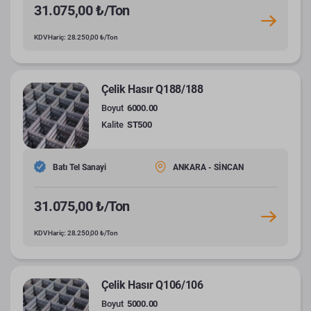
31.075,00 ₺/Ton
KDV Hariç: 28.250,00 ₺/Ton
Çelik Hasır Q188/188
Boyut
6000.00
Kalite
ST500
Batı Tel Sanayi
ANKARA - SİNCAN
31.075,00 ₺/Ton
KDV Hariç: 28.250,00 ₺/Ton
Çelik Hasır Q106/106
Boyut
5000.00