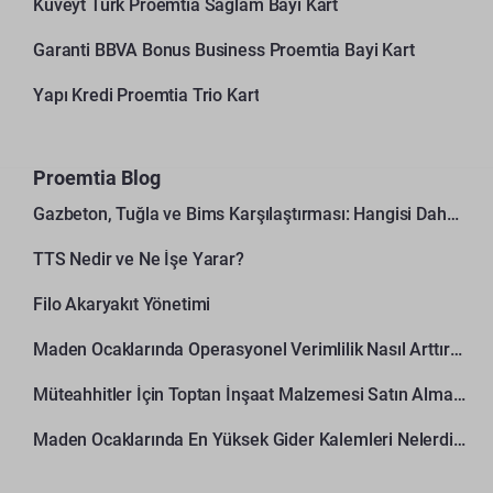
Kuveyt Türk Proemtia Sağlam Bayi Kart
Garanti BBVA Bonus Business Proemtia Bayi Kart
Yapı Kredi Proemtia Trio Kart
Proemtia Blog
Gazbeton, Tuğla ve Bims Karşılaştırması: Hangisi Daha Avantajlı?
TTS Nedir ve Ne İşe Yarar?
Filo Akaryakıt Yönetimi
Maden Ocaklarında Operasyonel Verimlilik Nasıl Arttırılır?
Müteahhitler İçin Toptan İnşaat Malzemesi Satın Alma Rehberi
Maden Ocaklarında En Yüksek Gider Kalemleri Nelerdir?