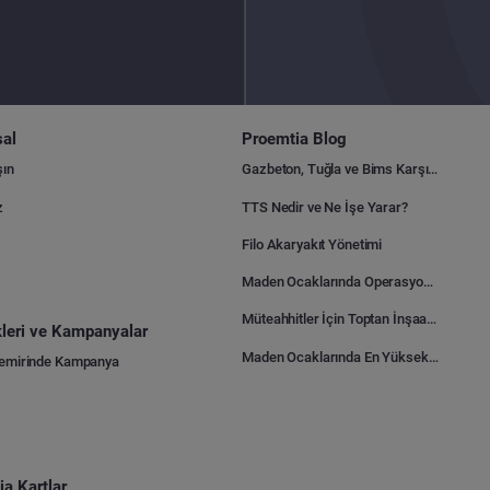
al
Proemtia Blog
şın
Gazbeton, Tuğla ve Bims Karşılaştırması: Hangisi Daha Avantajlı?
z
TTS Nedir ve Ne İşe Yarar?
Filo Akaryakıt Yönetimi
Maden Ocaklarında Operasyonel Verimlilik Nasıl Arttırılır?
Müteahhitler İçin Toptan İnşaat Malzemesi Satın Alma Rehberi
ikleri ve Kampanyalar
Maden Ocaklarında En Yüksek Gider Kalemleri Nelerdir?
Demirinde Kampanya
a Kartlar