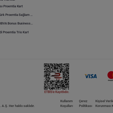
sı Proemtia Kart
Kuveyt Türk Proemtia Sağlam Bayi Kart
Garanti BBVA Bonus Business Proemtia Bayi Kart
di Proemtia Trio Kart
Kullanım
Çerez
Kişisel Veril
A.Ş. Her hakkı saklıdır.
Koşulları
Politikası
Korunması 