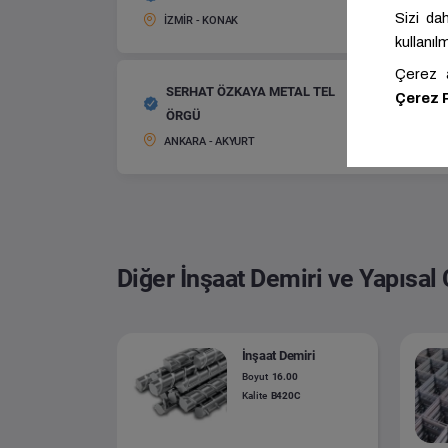
Panel Çi
Boyut:
İZMİR - KONAK
SERHAT ÖZKAYA METAL TEL
Panel Çi
ÖRGÜ
Boyut:
ANKARA - AKYURT
Diğer İnşaat Demiri ve Yapısal 
İnşaat Demiri
Boyut
16.00
Kalite
B420C