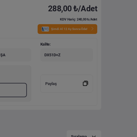
288,00 ₺/Adet
KDV Hariç: 240,00 ₺/Adet
Şimdi Al 12 Ay Sonra Öde!
Kalite:
AŞA
DX51D+Z
Paylaş
Sıralama