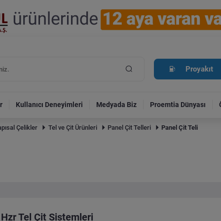
Proyakıt
r
Kullanıcı Deneyimleri
Medyada Biz
Proemtia Dünyası
pısal Çelikler
Tel ve Çit Ürünleri
Panel Çit Telleri
Panel Çit Teli
Hzr Tel Çit Sistemleri