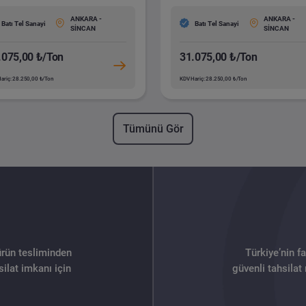
ANKARA -
ANKARA -
Batı Tel Sanayi
Batı Tel Sanayi
SİNCAN
SİNCAN
.075,00 ₺/Ton
31.075,00 ₺/Ton
ariç: 28.250,00 ₺/Ton
KDV Hariç: 28.250,00 ₺/Ton
Tümünü Gör
ürün tesliminden
Türkiye’nin f
ilat imkanı için
güvenli tahsilat