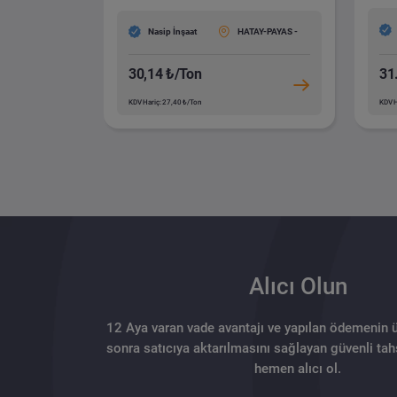
Nasip İnşaat
HATAY-PAYAS -
30,14 ₺/Ton
31
KDV Hariç: 27,40 ₺/Ton
KDV H
Alıcı Olun
12 Aya varan vade avantajı ve yapılan ödemenin 
sonra satıcıya aktarılmasını sağlayan güvenli tahs
hemen alıcı ol.