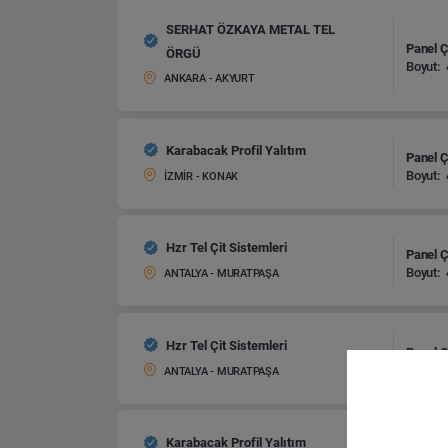
SERHAT ÖZKAYA METAL TEL
Panel Çi
ÖRGÜ
Boyut:
ANKARA - AKYURT
Karabacak Profil Yalıtım
Panel Çi
Boyut:
İZMİR - KONAK
Hzr Tel Çit Sistemleri
Panel Çi
Boyut:
ANTALYA - MURATPAŞA
Hzr Tel Çit Sistemleri
Panel Çi
Boyut:
ANTALYA - MURATPAŞA
Karabacak Profil Yalıtım