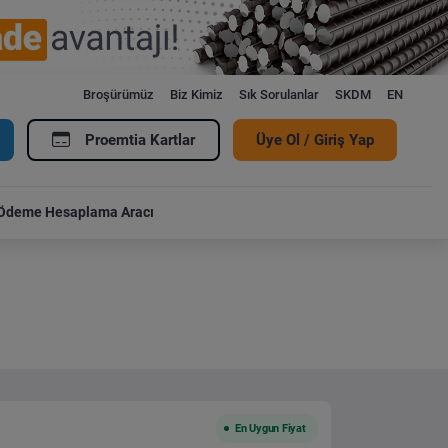
Broşürümüz
Biz Kimiz
Sık Sorulanlar
SKDM
EN
Proemtia Kartlar
Üye Ol / Giriş Yap
Ödeme Hesaplama Aracı
En Uygun Fiyat