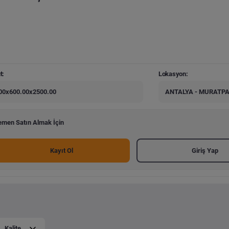
t:
Lokasyon:
00x600.00x2500.00
ANTALYA - MURATP
men Satın Almak İçin
Kayıt Ol
Giriş Yap
Kalite