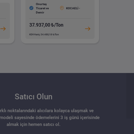
Onurtaş
Ticaret ve
KOCAELİ -
Demir
37.937,00 ₺/Ton
KDV Hariç: 34.488,18 ₺/Ton
Satıcı Olun
arklı noktalarındaki alıcılara kolayca ulaşmak ve
 modeli sayesinde ödemelerini 3 iş günü içerisinde
almak için hemen satıcı ol.