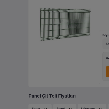
Boyu
4.
He
Panel Çit Teli Fiyatları
Satıcı
Boyut
Lokasyon