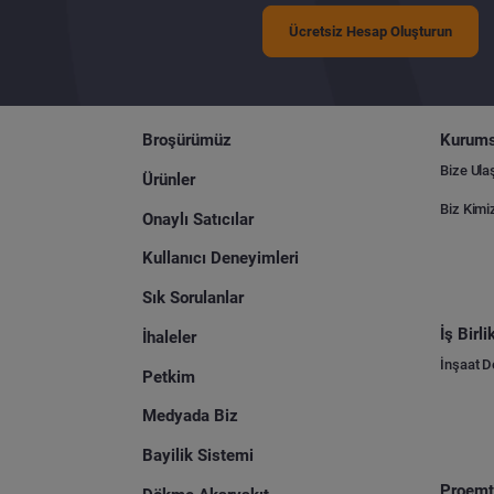
Ücretsiz Hesap Oluşturun
Broşürümüz
Kurums
Bize Ula
Ürünler
Biz Kimi
Onaylı Satıcılar
Kullanıcı Deneyimleri
Sık Sorulanlar
İş Birl
İhaleler
İnşaat 
Petkim
Medyada Biz
Bayilik Sistemi
Proemti