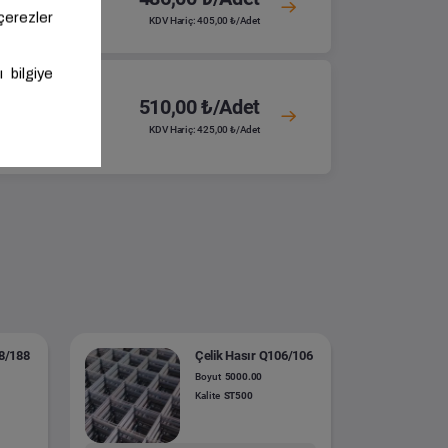
KDV Hariç: 405,00 ₺/Adet
510,00 ₺/Adet
KDV Hariç: 425,00 ₺/Adet
88/188
Çelik Hasır Q106/106
Boyut
5000.00
Kalite
ST500