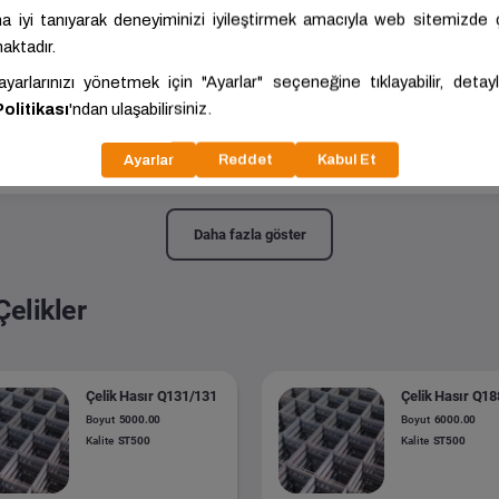
t Teli
40.00x250.00x120.00
Kalite:
DX51D+Z
t Teli
40.00x2500.00x1000.00
Kalite:
DX51D+Z
Daha fazla göster
Çelikler
Çelik Hasır Q131/131
Çelik Hasır Q1
Boyut
5000.00
Boyut
6000.00
Kalite
ST500
Kalite
ST500