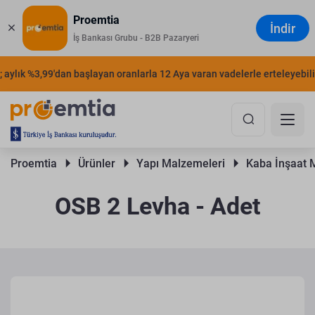
Proemtia
İndir
İş Bankası Grubu - B2B Pazaryeri
ylık %3,99'dan başlayan oranlarla 12 Aya varan vadelerle erteleyebilirsi
Proemtia 
Ürünler 
Yapı Malzemeleri 
Kaba İnşaat 
OSB 2 Levha - Adet