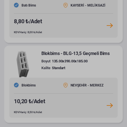
Batı Bims
KAYSERİ - MELİKGAZİ
8,80 ₺/Adet
KDV Hariç: 8,00 ₺/Adet
Blokbims - BLG-13,5 Geçmeli Bims
Boyut
135.00x390.00x185.00
Kalite
Standart
Blokbims
NEVŞEHİR - MERKEZ
10,20 ₺/Adet
KDV Hariç: 8,50 ₺/Adet