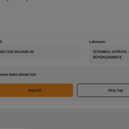
t:
Lokasyon:
00x1220.00x2440.00
İSTANBUL-AVRUPA -
BÜYÜKÇEKMECE
men Satın Almak İçin
Kayıt Ol
Giriş Yap