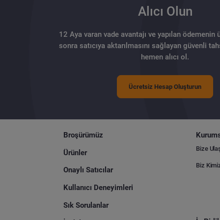
Alıcı Olun
12 Aya varan vade avantajı ve yapılan ödemenin 
sonra satıcıya aktarılmasını sağlayan güvenli tahs
hemen alıcı ol.
Ücretsiz Hesap Oluşturun
Broşürümüz
Kurums
Bize Ula
Ürünler
Biz Kimi
Onaylı Satıcılar
Kullanıcı Deneyimleri
Sık Sorulanlar