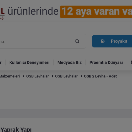
Proyakıt
r
Kullanıcı Deneyimleri
Medyada Biz
Proemtia Dünyası
Malzemeleri
OSB Levhalar
OSB Levhalar
OSB 2 Levha - Adet
Yaprak Yapı