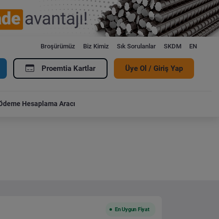
Broşürümüz
Biz Kimiz
Sık Sorulanlar
SKDM
EN
Proemtia Kartlar
Üye Ol / Giriş Yap
Ödeme Hesaplama Aracı
En Uygun Fiyat