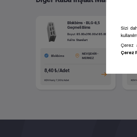
Blokbims - BLG-8,5
Geçmeli Bims
Boyut
85.00x390.00x185.00
Kalite
Standart
NEVŞEHİR -
Blokbims
MERKEZ
8,40 ₺/Adet
9,
KDV Hariç: 7,00 ₺/Adet
KDV H