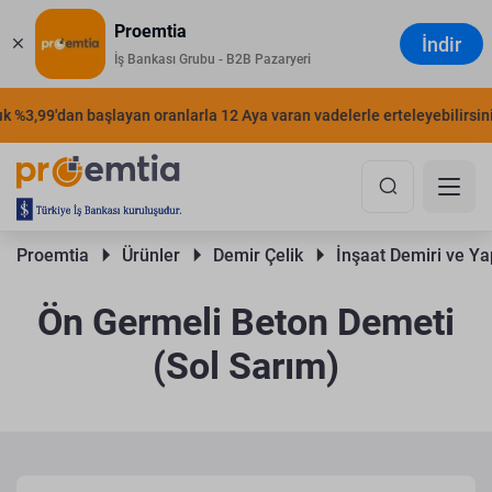
Proemtia
İndir
İş Bankası Grubu - B2B Pazaryeri
%3,99'dan başlayan oranlarla 12 Aya varan vadelerle erteleyebilirsiniz.
Proemtia 
Ürünler 
Demir Çelik 
İnşaat Demiri ve Yap
Ön Germeli Beton Demeti
(Sol Sarım)