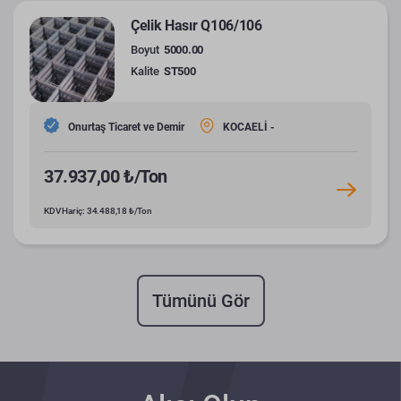
Çelik Hasır Q106/106
Boyut
5000.00
Kalite
ST500
Onurtaş Ticaret ve Demir
KOCAELİ -
37.937,00 ₺/Ton
KDV Hariç: 34.488,18 ₺/Ton
Tümünü Gör