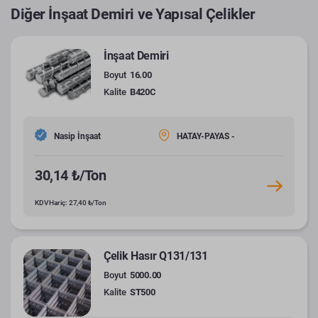
Diğer İnşaat Demiri ve Yapısal Çelikler
İnşaat Demiri
Boyut
16.00
Kalite
B420C
Nasip İnşaat
HATAY-PAYAS -
30,14 ₺/Ton
KDV Hariç: 27,40 ₺/Ton
Çelik Hasır Q131/131
Boyut
5000.00
Kalite
ST500