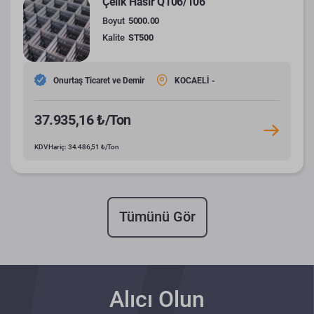
Çelik Hasır Q106/106
Boyut
5000.00
Kalite
ST500
Onurtaş Ticaret ve Demir
KOCAELİ -
37.935,16 ₺/Ton
KDV Hariç: 34.486,51 ₺/Ton
Tümünü Gör
Alıcı Olun