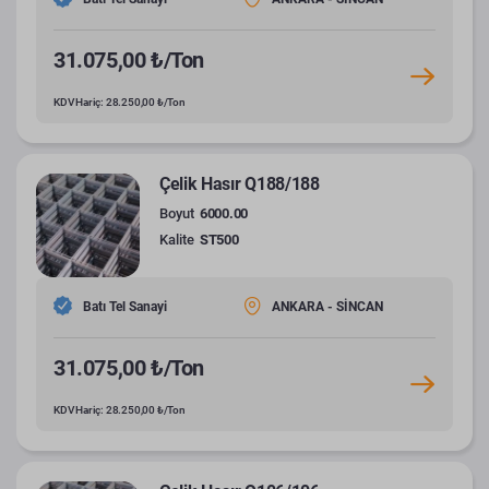
31.075,00 ₺/Ton
KDV Hariç: 28.250,00 ₺/Ton
Çelik Hasır Q188/188
Boyut
6000.00
Kalite
ST500
Batı Tel Sanayi
ANKARA - SİNCAN
31.075,00 ₺/Ton
KDV Hariç: 28.250,00 ₺/Ton