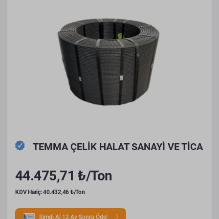
TEMMA ÇELİK HALAT SANAYİ VE TİCA
44.475,71 ₺/Ton
KDV Hariç: 40.432,46 ₺/Ton
Şimdi Al 12 Ay Sonra Öde!