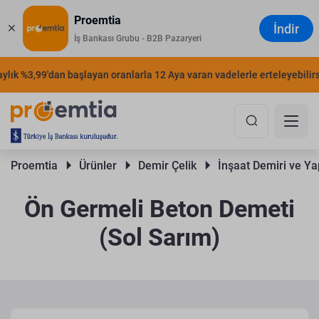
Proemtia
İndir
İş Bankası Grubu - B2B Pazaryeri
k %3,99'dan başlayan oranlarla 12 Aya varan vadelerle erteleyebilirsini
Proemtia 
Ürünler 
Demir Çelik 
İnşaat Demiri ve Yap
Ön Germeli Beton Demeti
(Sol Sarım)