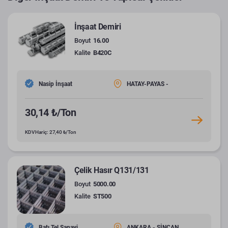
İnşaat Demiri
Boyut
16.00
Kalite
B420C
Nasip İnşaat
HATAY-PAYAS -
30,14 ₺/Ton
KDV Hariç: 27,40 ₺/Ton
Çelik Hasır Q131/131
Boyut
5000.00
Kalite
ST500
Batı Tel Sanayi
ANKARA - SİNCAN