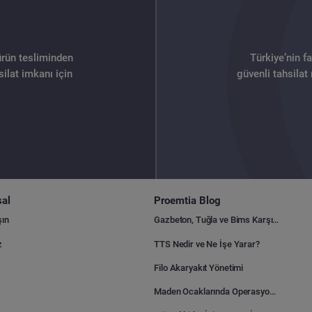
ürün tesliminden
Türkiye’nin f
ilat imkanı için
güvenli tahsilat
al
Proemtia Blog
şın
Gazbeton, Tuğla ve Bims Karşılaştırması: Hangisi Daha Avantajlı?
z
TTS Nedir ve Ne İşe Yarar?
Filo Akaryakıt Yönetimi
Maden Ocaklarında Operasyonel Verimlilik Nasıl Arttırılır?