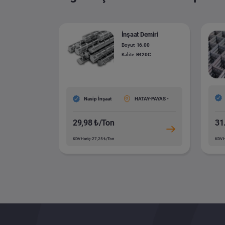
İnşaat Demiri
Boyut
16.00
Kalite
B420C
Nasip İnşaat
HATAY-PAYAS -
29,98 ₺/Ton
31
KDV Hariç: 27,25 ₺/Ton
KDV H