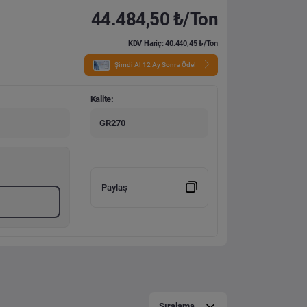
44.484,50 ₺/Ton
KDV Hariç: 40.440,45 ₺/Ton
Şimdi Al 12 Ay Sonra Öde!
Kalite:
GR270
Paylaş
Sıralama