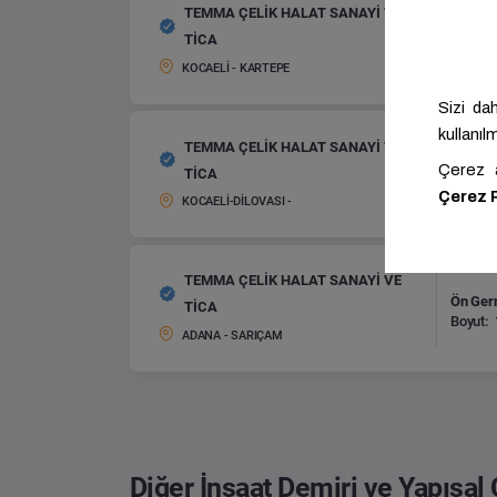
TEMMA ÇELİK HALAT SANAYİ VE
Ön Germ
TİCA
Boyut:
KOCAELİ - KARTEPE
TEMMA ÇELİK HALAT SANAYİ VE
Ön Germ
TİCA
Boyut:
KOCAELİ-DİLOVASI -
TEMMA ÇELİK HALAT SANAYİ VE
Ön Germ
TİCA
Boyut:
ADANA - SARIÇAM
Diğer İnşaat Demiri ve Yapısal 