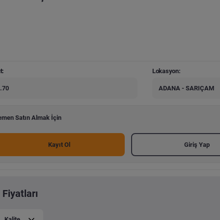
t:
Lokasyon:
.70
ADANA - SARIÇAM
men Satın Almak İçin
Kayıt Ol
Giriş Yap
Fiyatları
Kalite