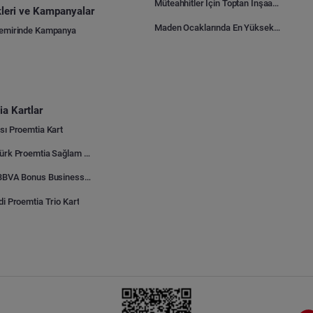
Müteahhitler İçin Toptan İnşaat Malzemesi Satın Alma Rehberi
ikleri ve Kampanyalar
Maden Ocaklarında En Yüksek Gider Kalemleri Nelerdir?
Demirinde Kampanya
a Kartlar
sı Proemtia Kart
Kuveyt Türk Proemtia Sağlam Bayi Kart
Garanti BBVA Bonus Business Proemtia Bayi Kart
di Proemtia Trio Kart