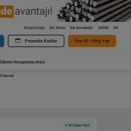
Broşürümüz
Biz Kimiz
Sık Sorulanlar
SKDM
EN
Proemtia Kartlar
Üye Ol / Giriş Yap
Ödeme Hesaplama Aracı
l Sarım)
En Uygun Fiyat