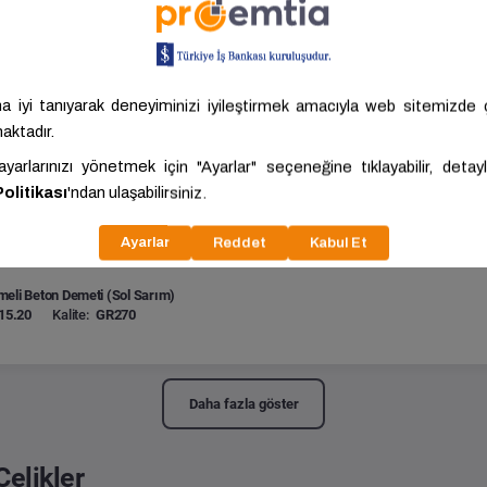
eli Beton Demeti (Sol Sarım)
15.20
Kalite:
GR270
eli Beton Demeti (Sol Sarım)
15.20
Kalite:
GR270
eli Beton Demeti (Sol Sarım)
15.20
Kalite:
GR270
Daha fazla göster
Çelikler