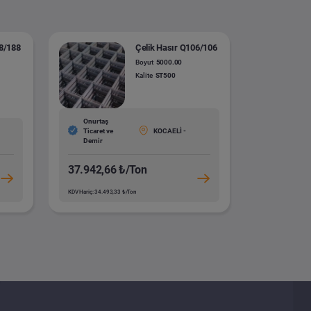
88/188
Çelik Hasır Q106/106
Boyut
5000.00
Kalite
ST500
Onurtaş
Ticaret ve
KOCAELİ -
Demir
37.942,66 ₺/Ton
KDV Hariç: 34.493,33 ₺/Ton