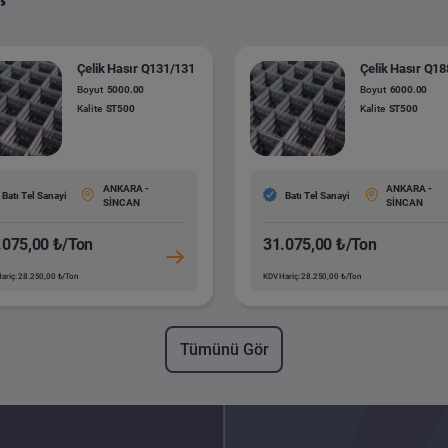
Çelik Hasır Q131/131
Çelik Hasır Q1
Boyut
5000.00
Boyut
6000.00
Kalite
ST500
Kalite
ST500
ANKARA -
ANKARA -
Batı Tel Sanayi
Batı Tel Sanayi
SİNCAN
SİNCAN
.075,00 ₺/Ton
31.075,00 ₺/Ton
ariç: 28.250,00 ₺/Ton
KDV Hariç: 28.250,00 ₺/Ton
Tümünü Gör