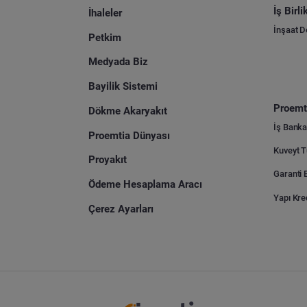
İş Birl
İhaleler
İnşaat 
Petkim
Medyada Biz
Bayilik Sistemi
Proemti
Dökme Akaryakıt
İş Banka
Proemtia Dünyası
Proyakıt
Ödeme Hesaplama Aracı
Yapı Kre
Çerez Ayarları