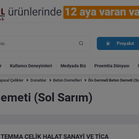
Proyakıt
r
Kullanıcı Deneyimleri
Medyada Biz
Proemtia Dünyası
pısal Çelikler
Donatılar
Beton Demetleri
Ön Germeli Beton Demeti (So
emeti (Sol Sarım)
TEMMA ÇELİK HALAT SANAYİ VE TİCA