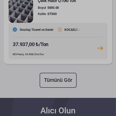
Çelik Hasır Q106/106
Boyut
5000.00
Kalite
ST500
Onurtaş Ticaret ve Demir
KOCAELİ -
37.937,00 ₺/Ton
KDV Hariç: 34.488,18 ₺/Ton
Tümünü Gör
Alıcı Olun