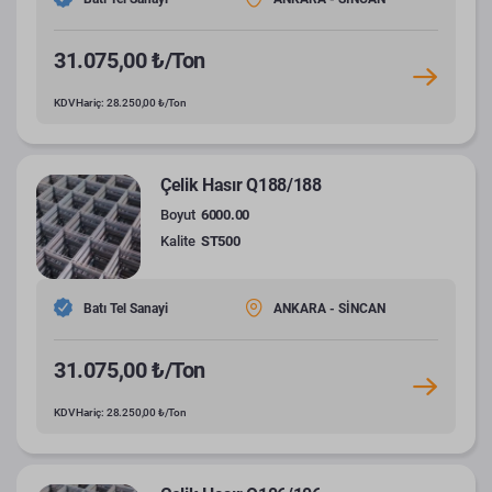
31.075,00 ₺/Ton
KDV Hariç: 28.250,00 ₺/Ton
Çelik Hasır Q188/188
Boyut
6000.00
Kalite
ST500
Batı Tel Sanayi
ANKARA - SİNCAN
31.075,00 ₺/Ton
KDV Hariç: 28.250,00 ₺/Ton