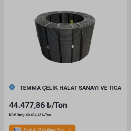
TEMMA ÇELİK HALAT SANAYİ VE TİCA
44.477,86 ₺/Ton
KDV Hariç: 40.434,42 ₺/Ton
Şimdi Al 12 Ay Sonra Öde!