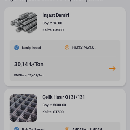
İnşaat Demiri
Boyut
16.00
Kalite
B420C
Nasip İnşaat
HATAY-PAYAS -
30,14 ₺/Ton
KDV Hariç: 27,40 ₺/Ton
Çelik Hasır Q131/131
Boyut
5000.00
Kalite
ST500
Batı Tel Sanayi
ANKARA - SİNCAN