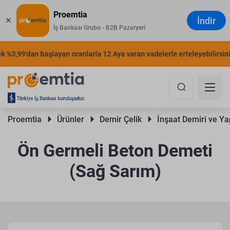
Proemtia
İndir
İş Bankası Grubu - B2B Pazaryeri
%3,99'dan başlayan oranlarla 12 Aya varan vadelerle erteleyebilirsiniz.
Proemtia 
Ürünler 
Demir Çelik 
İnşaat Demiri ve Yap
Ön Germeli Beton Demeti
(Sağ Sarım)